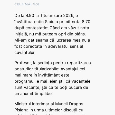
CELE MAI NOI
De la 4.90 la Titularizare 2026, o
învățătoare din Sibiu a primit nota 8.70
după contestație: Când am văzut nota
inițială, nu mă puteam opri din plâns.
Mi-am dat seama că lucrarea mea nu a
fost corectată în adevăratul sens al
cuvântului
Profesor, la ședința pentru repartizarea
posturilor titularizabile: Avantajul cel
mai mare în învățământ este
programul, e mai lejer, știi că vacanțele
sunt vacanţe, știi că te poți bucura de
un anumit timp liber
Ministrul interimar al Muncii Dragos
Pîslaru: În urma ultimelor discuții cu