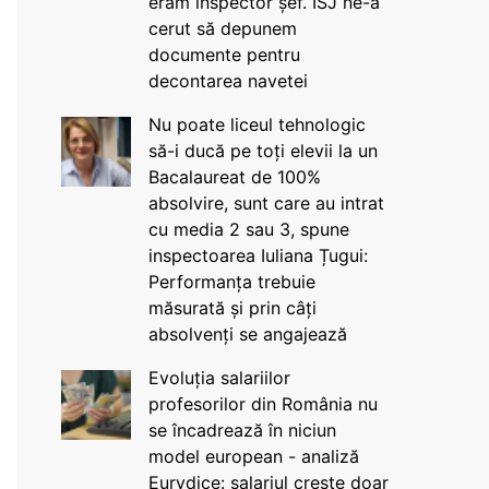
eram inspector șef. ISJ ne-a
cerut să depunem
documente pentru
decontarea navetei
Nu poate liceul tehnologic
să-i ducă pe toți elevii la un
Bacalaureat de 100%
absolvire, sunt care au intrat
cu media 2 sau 3, spune
inspectoarea Iuliana Țugui:
Performanța trebuie
măsurată și prin câți
absolvenți se angajează
Evoluția salariilor
profesorilor din România nu
se încadrează în niciun
model european - analiză
Eurydice: salariul crește doar