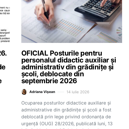
6.
OFICIAL Posturile pentru
personalul didactic auxiliar și
de
administrativ din grădinițe și
școli, deblocate din
e
septembrie 2026
14 iulie 2026
Adriana Vișean
Ocuparea posturilor didactice auxiliare și
administrative din grădinițe și școli a fost
deblocată prin lege privind ordonanța de
urgență (OUG) 28/2026, publicată luni, 13