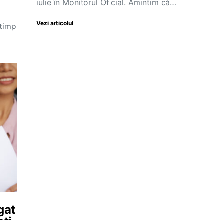
iulie în Monitorul Oficial. Amintim că…
Vezi articolul
 timp
igat