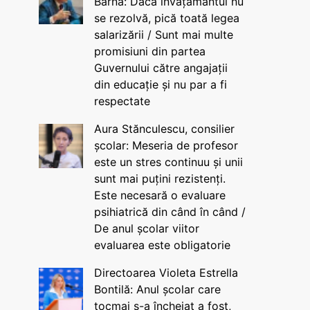
Barna: Dacă învățământul nu
se rezolvă, pică toată legea
salarizării / Sunt mai multe
promisiuni din partea
Guvernului către angajații
din educație și nu par a fi
respectate
Aura Stănculescu, consilier
școlar: Meseria de profesor
este un stres continuu și unii
sunt mai puțini rezistenți.
Este necesară o evaluare
psihiatrică din când în când /
De anul școlar viitor
evaluarea este obligatorie
Directoarea Violeta Estrella
Bontilă: Anul școlar care
tocmai s-a încheiat a fost,