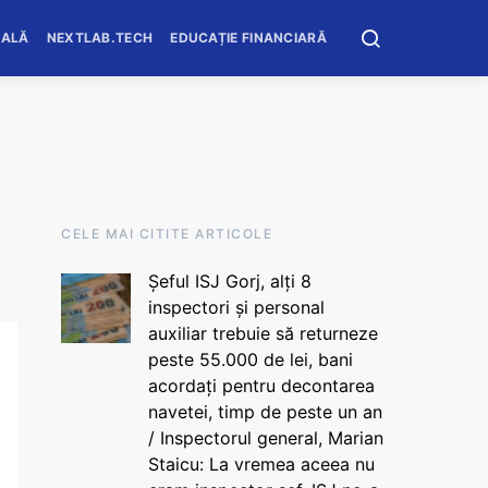
OALĂ
NEXTLAB.TECH
EDUCAȚIE FINANCIARĂ
CELE MAI CITITE ARTICOLE
Șeful ISJ Gorj, alți 8
inspectori și personal
auxiliar trebuie să returneze
peste 55.000 de lei, bani
acordați pentru decontarea
navetei, timp de peste un an
/ Inspectorul general, Marian
Staicu: La vremea aceea nu