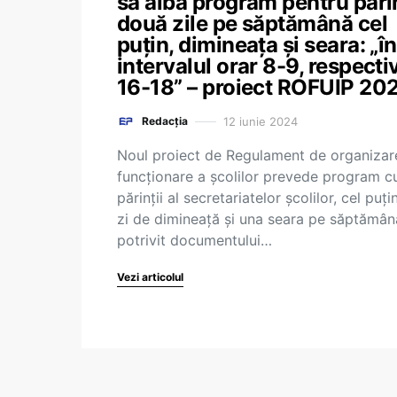
să aibă program pentru părin
două zile pe săptămână cel
puțin, dimineața și seara: „în
intervalul orar 8-9, respecti
16-18” – proiect ROFUIP 20
12 iunie 2024
Redacția
Noul proiect de Regulament de organizare
funcționare a școlilor prevede program c
părinții al secretariatelor școlilor, cel puți
zi de dimineață și una seara pe săptămân
potrivit documentului…
Vezi articolul