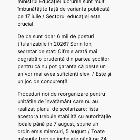
ministrul Educației lucrurile sunt mult
îmbunătățite față de varianta publicată
pe 17 iulie / Sectorul educației este
crucial
De ce sunt doar 6 mii de posturi
titularizabile în 2026? Sorin Ion,
secretar de stat: Cifrele arată mai
degrabă o prudență din partea școlilor
pentru că nu pot garanta că peste un
an vor mai avea suficienți elevi / Este și
un joc de concurență
Proceduri noi de reorganizare pentru
unitățile de învățământ care nu au
realizat planul de școlarizare: lista
acestora trebuie stabilită cu autoritățile
locale până pe 7 august, spune un
ordin emis miercuri, 5 august / Toate
măsurile trebuie încheiate până pe 24