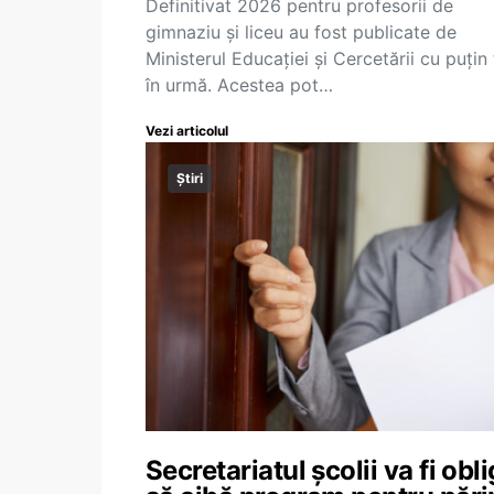
Definitivat 2026 pentru profesorii de
gimnaziu și liceu au fost publicate de
Ministerul Educației și Cercetării cu puțin
în urmă. Acestea pot…
Vezi articolul
Știri
Secretariatul școlii va fi obl