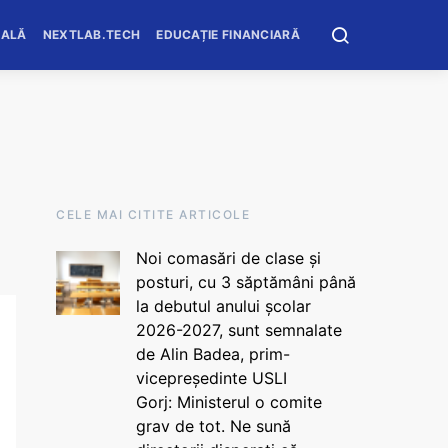
OALĂ
NEXTLAB.TECH
EDUCAȚIE FINANCIARĂ
CELE MAI CITITE ARTICOLE
Noi comasări de clase și
posturi, cu 3 săptămâni până
la debutul anului școlar
2026-2027, sunt semnalate
de Alin Badea, prim-
vicepreședinte USLI
Gorj: Ministerul o comite
grav de tot. Ne sună