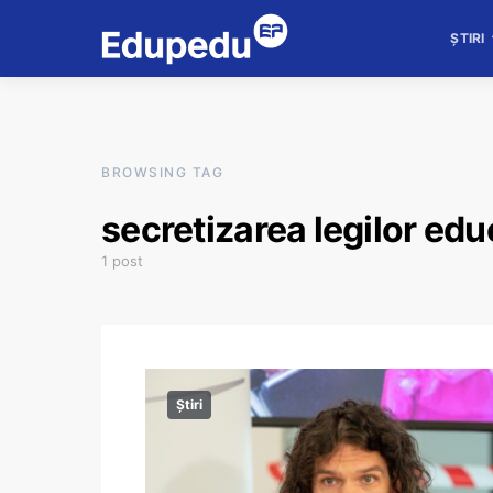
ȘTIRI
BROWSING TAG
secretizarea legilor edu
1 post
Știri