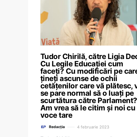
Tudor Chirilă, către Ligia De
Cu Legile Educației cum
faceți? Cu modificări pe care
țineți ascunse de ochii
cetățenilor care vă plătesc, 
se pare normal să o luați pe
scurtătura către Parlament
Am vrea să le citim și noi cu
voce tare
4 februarie 2023
Redacția