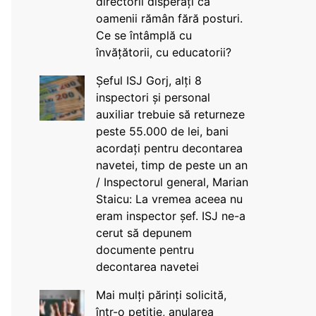
directorii disperați că
oamenii rămân fără posturi.
Ce se întâmplă cu
învățătorii, cu educatorii?
Șeful ISJ Gorj, alți 8
inspectori și personal
auxiliar trebuie să returneze
peste 55.000 de lei, bani
acordați pentru decontarea
navetei, timp de peste un an
/ Inspectorul general, Marian
Staicu: La vremea aceea nu
eram inspector șef. ISJ ne-a
cerut să depunem
documente pentru
decontarea navetei
Mai mulți părinți solicită,
într-o petiție, anularea