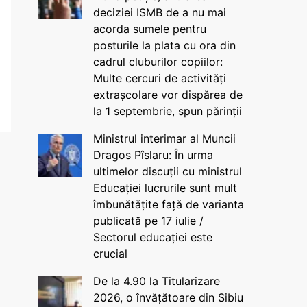
deciziei ISMB de a nu mai
acorda sumele pentru
posturile la plata cu ora din
cadrul cluburilor copiilor:
Multe cercuri de activități
extrașcolare vor dispărea de
la 1 septembrie, spun părinții
Ministrul interimar al Muncii
Dragos Pîslaru: În urma
ultimelor discuții cu ministrul
Educației lucrurile sunt mult
îmbunătățite față de varianta
publicată pe 17 iulie /
Sectorul educației este
crucial
De la 4.90 la Titularizare
2026, o învățătoare din Sibiu