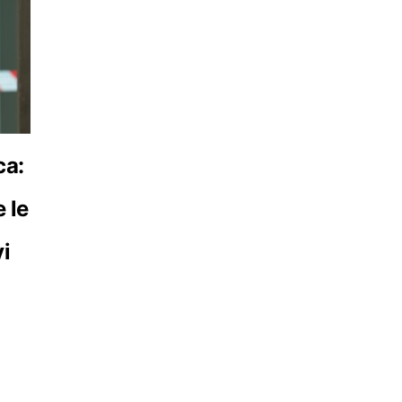
ca:
 le
vi
?