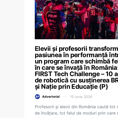
Elevii și profesorii transfor
pasiunea în performanță înt
un program care schimbă fe
în care se învață în România
FIRST Tech Challenge – 10 a
de robotică cu susținerea B
și Nație prin Educație (P)
15 iunie 2026
Advertorial
Profesorii și elevii din România caută tot
de învățare, tot felul de moduri prin care 