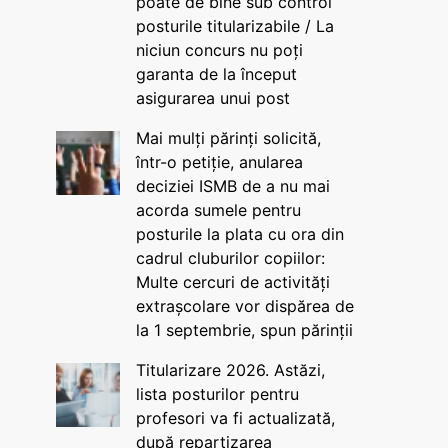
poate de bine sub control
posturile titularizabile / La
niciun concurs nu poți
garanta de la început
asigurarea unui post
Mai mulți părinți solicită,
într-o petiție, anularea
deciziei ISMB de a nu mai
acorda sumele pentru
posturile la plata cu ora din
cadrul cluburilor copiilor:
Multe cercuri de activități
extrașcolare vor dispărea de
la 1 septembrie, spun părinții
Titularizare 2026. Astăzi,
lista posturilor pentru
profesori va fi actualizată,
după repartizarea