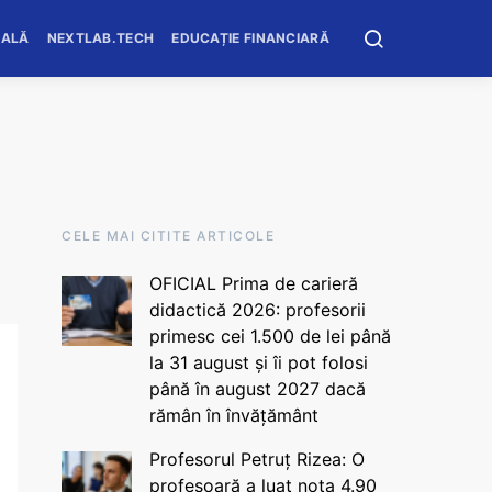
OALĂ
NEXTLAB.TECH
EDUCAȚIE FINANCIARĂ
CELE MAI CITITE ARTICOLE
OFICIAL Prima de carieră
didactică 2026: profesorii
primesc cei 1.500 de lei până
la 31 august și îi pot folosi
până în august 2027 dacă
rămân în învățământ
Profesorul Petruț Rizea: O
profesoară a luat nota 4.90