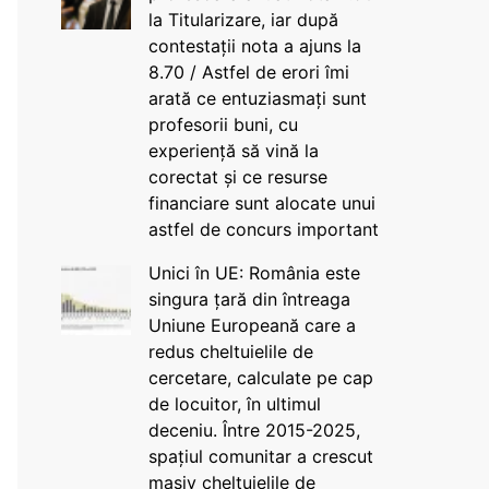
la Titularizare, iar după
contestații nota a ajuns la
8.70 / Astfel de erori îmi
arată ce entuziasmați sunt
profesorii buni, cu
experiență să vină la
corectat și ce resurse
financiare sunt alocate unui
astfel de concurs important
Unici în UE: România este
singura țară din întreaga
Uniune Europeană care a
redus cheltuielile de
cercetare, calculate pe cap
de locuitor, în ultimul
deceniu. Între 2015-2025,
spațiul comunitar a crescut
masiv cheltuielile de