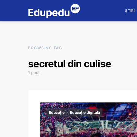
ȘTIRI
BROWSING TAG
secretul din culise
1 post
Educație
Educație digitală