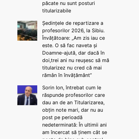
păcate nu sunt posturi
titularizabile
Ședințele de repartizare a
profesorilor 2026, la Sibiu.
Învățătoare: „Am zis iau ce
este. O să fac naveta și
Doamne-ajută, dar dacă în
doi,trei ani nu reușesc să mă
titularizez nu cred că mai
rămân în învățământ”
Sorin Ion, întrebat cum le
răspunde profesorilor care
dau an de an Titularizarea,
obțin note mari, dar nu au
post pe perioadă
nedeterminată: În ultimii ani
am încercat să ținem cât se