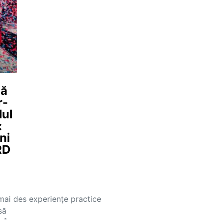
mă
r-
lul
:
ni
RD
 mai des experiențe practice
să