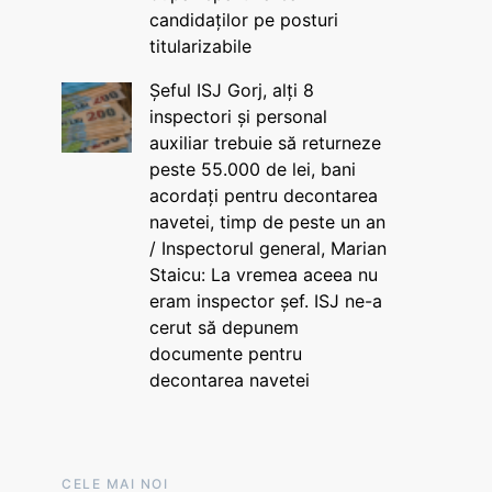
candidaților pe posturi
titularizabile
Șeful ISJ Gorj, alți 8
inspectori și personal
auxiliar trebuie să returneze
peste 55.000 de lei, bani
acordați pentru decontarea
navetei, timp de peste un an
/ Inspectorul general, Marian
Staicu: La vremea aceea nu
eram inspector șef. ISJ ne-a
cerut să depunem
documente pentru
decontarea navetei
CELE MAI NOI