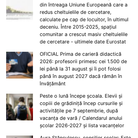
din întreaga Uniune Europeană care a
redus cheltuielile de cercetare,
calculate pe cap de locuitor, în ultimul
deceniu. Între 2015-2025, spațiul
comunitar a crescut masiv cheltuielile
de cercetare - ultimele date Eurostat
OFICIAL Prima de carieră didactică
2026: profesorii primesc cei 1.500 de
lei până la 31 august și îi pot folosi
până în august 2027 dacă rămân în
învățământ
Peste o lună începe școala. Elevii și
copiii de grădiniță încep cursurile și
activitățile pe 7 septembrie, după
vacanța de vară / Calendarul anului
școlar 2026-2027 și lista vacanțelor
Aura Stănculescu, consilier școlar: Este