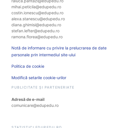
raluca.pantazi@edupedu.ro
mihai.peticila@edupedu.ro
costin.ionescu@edupedu.ro
alexa.stanescu@edupedu.ro
diana.ghimisi@edupedu.ro
stefan.lefter@edupedu.ro
ramona.florea@edupedu.ro
Notă de informare cu privire la prelucrarea de date
personale prin intermediul site-ului
Politica de cookie
Modifică setarile cookie-urilor
PUBLICITATE ȘI PARTENERIATE
Adresă de e-mail
comunicare@edupedu.ro
STATISTICI EDUPEDU.RO