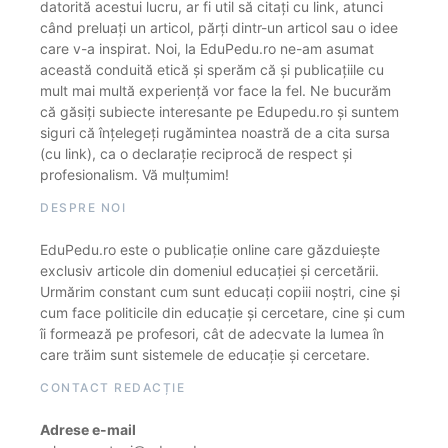
datorită acestui lucru, ar fi util să citați cu link, atunci
când preluați un articol, părți dintr-un articol sau o idee
care v-a inspirat. Noi, la EduPedu.ro ne-am asumat
această conduită etică și sperăm că și publicațiile cu
mult mai multă experiență vor face la fel. Ne bucurăm
că găsiți subiecte interesante pe Edupedu.ro și suntem
siguri că înțelegeți rugămintea noastră de a cita sursa
(cu link), ca o declarație reciprocă de respect și
profesionalism. Vă mulțumim!
DESPRE NOI
EduPedu.ro este o publicație online care găzduiește
exclusiv articole din domeniul educației și cercetării.
Urmărim constant cum sunt educați copiii noștri, cine și
cum face politicile din educație și cercetare, cine și cum
îi formează pe profesori, cât de adecvate la lumea în
care trăim sunt sistemele de educație și cercetare.
CONTACT REDACȚIE
Adrese e-mail