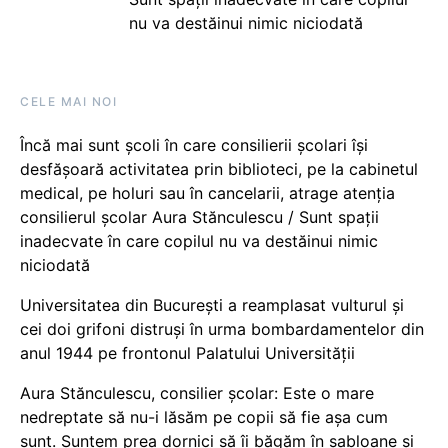
nu va destăinui nimic niciodată
CELE MAI NOI
Încă mai sunt școli în care consilierii școlari își
desfășoară activitatea prin biblioteci, pe la cabinetul
medical, pe holuri sau în cancelarii, atrage atenția
consilierul școlar Aura Stănculescu / Sunt spații
inadecvate în care copilul nu va destăinui nimic
niciodată
Universitatea din București a reamplasat vulturul și
cei doi grifoni distruși în urma bombardamentelor din
anul 1944 pe frontonul Palatului Universității
Aura Stănculescu, consilier școlar: Este o mare
nedreptate să nu-i lăsăm pe copii să fie așa cum
sunt. Suntem prea dornici să îi băgăm în șabloane și