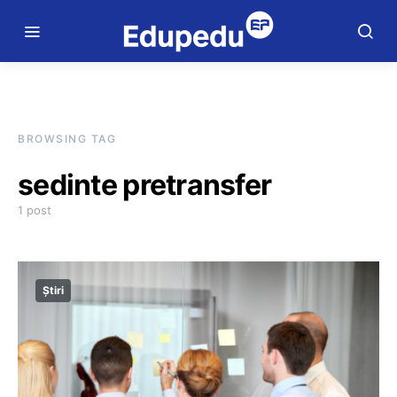
BROWSING TAG
sedinte pretransfer
1 post
Știri