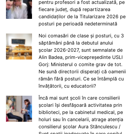
pentru profesori a fost actualizată, pe
fiecare județ, după repartizarea
candidaților de la Titularizare 2026 pe
posturi pe perioadă nedeterminată
Noi comasări de clase și posturi, cu 3
săptămâni până la debutul anului
școlar 2026-2027, sunt semnalate de
Alin Badea, prim-vicepreședinte USLI
Gorj: Ministerul o comite grav de tot.
Ne sună directorii disperați că oamenii
rămân fără posturi. Ce se întâmplă cu
învățătorii, cu educatorii?
Încă mai sunt școli în care consilierii
școlari își desfășoară activitatea prin
biblioteci, pe la cabinetul medical, pe
holuri sau în cancelarii, atrage atenția
consilierul școlar Aura Stănculescu /
Sunt spații inadecvate în care copilul