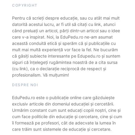
COPYRIGHT
Pentru că scrieți despre educație, sau cu atât mai mult
datorită acestui lucru, ar fi util să citați cu link, atunci
când preluați un articol, părți dintr-un articol sau o idee
care v-a inspirat. Noi, la EduPedu.ro ne-am asumat
această conduită etică și sperăm că și publicațiile cu
mult mai multă experiență vor face la fel. Ne bucurăm
că găsiți subiecte interesante pe Edupedu.ro și suntem
siguri că înțelegeți rugămintea noastră de a cita sursa
(cu link), ca o declarație reciprocă de respect și
profesionalism. Vă mulțumim!
DESPRE NOI
EduPedu.ro este o publicație online care găzduiește
exclusiv articole din domeniul educației și cercetării.
Urmărim constant cum sunt educați copiii noștri, cine și
cum face politicile din educație și cercetare, cine și cum
îi formează pe profesori, cât de adecvate la lumea în
care trăim sunt sistemele de educație și cercetare.