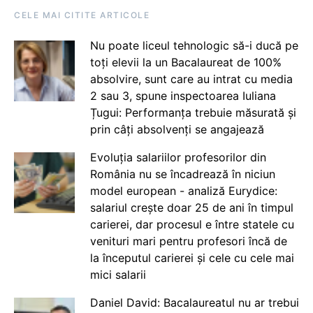
CELE MAI CITITE ARTICOLE
Nu poate liceul tehnologic să-i ducă pe
toți elevii la un Bacalaureat de 100%
absolvire, sunt care au intrat cu media
2 sau 3, spune inspectoarea Iuliana
Țugui: Performanța trebuie măsurată și
prin câți absolvenți se angajează
Evoluția salariilor profesorilor din
România nu se încadrează în niciun
model european - analiză Eurydice:
salariul crește doar 25 de ani în timpul
carierei, dar procesul e între statele cu
venituri mari pentru profesori încă de
la începutul carierei și cele cu cele mai
mici salarii
Daniel David: Bacalaureatul nu ar trebui