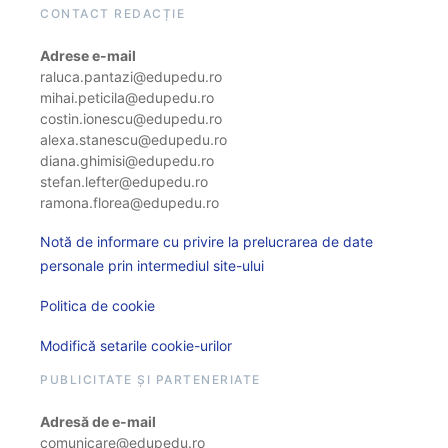
CONTACT REDACȚIE
Adrese e-mail
raluca.pantazi@edupedu.ro
mihai.peticila@edupedu.ro
costin.ionescu@edupedu.ro
alexa.stanescu@edupedu.ro
diana.ghimisi@edupedu.ro
stefan.lefter@edupedu.ro
ramona.florea@edupedu.ro
Notă de informare cu privire la prelucrarea de date
personale prin intermediul site-ului
Politica de cookie
Modifică setarile cookie-urilor
PUBLICITATE ȘI PARTENERIATE
Adresă de e-mail
comunicare@edupedu.ro