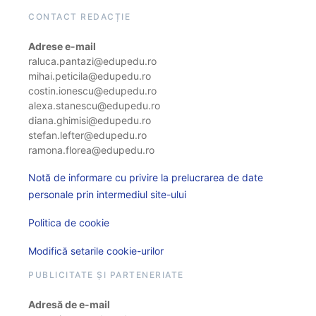
CONTACT REDACȚIE
Adrese e-mail
raluca.pantazi@edupedu.ro
mihai.peticila@edupedu.ro
costin.ionescu@edupedu.ro
alexa.stanescu@edupedu.ro
diana.ghimisi@edupedu.ro
stefan.lefter@edupedu.ro
ramona.florea@edupedu.ro
Notă de informare cu privire la prelucrarea de date
personale prin intermediul site-ului
Politica de cookie
Modifică setarile cookie-urilor
PUBLICITATE ȘI PARTENERIATE
Adresă de e-mail