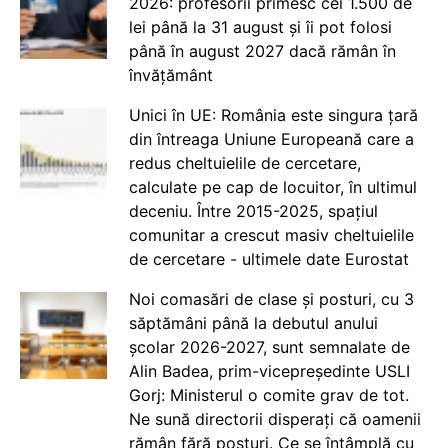
2026: profesorii primesc cei 1.500 de
lei până la 31 august și îi pot folosi
până în august 2027 dacă rămân în
învățământ
Unici în UE: România este singura țară
din întreaga Uniune Europeană care a
redus cheltuielile de cercetare,
calculate pe cap de locuitor, în ultimul
deceniu. Între 2015-2025, spațiul
comunitar a crescut masiv cheltuielile
de cercetare - ultimele date Eurostat
Noi comasări de clase și posturi, cu 3
săptămâni până la debutul anului
școlar 2026-2027, sunt semnalate de
Alin Badea, prim-vicepreședinte USLI
Gorj: Ministerul o comite grav de tot.
Ne sună directorii disperați că oamenii
rămân fără posturi. Ce se întâmplă cu