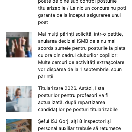
poate de bine sub control posturile
titularizabile / La niciun concurs nu poți
garanta de la început asigurarea unui
post
Mai mulți părinți solicită, într-o petiție,
anularea deciziei ISMB de a nu mai
acorda sumele pentru posturile la plata
cu ora din cadrul cluburilor copiilor:
Multe cercuri de activități extrașcolare
vor dispărea de la 1 septembrie, spun
părinții
Titularizare 2026. Astăzi, lista
posturilor pentru profesori va fi
actualizată, după repartizarea
candidaților pe posturi titularizabile
Șeful ISJ Gorj, alți 8 inspectori și
personal auxiliar trebuie să returneze