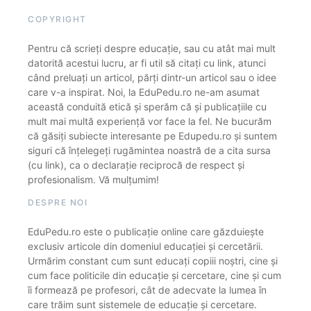
COPYRIGHT
Pentru că scrieți despre educație, sau cu atât mai mult
datorită acestui lucru, ar fi util să citați cu link, atunci
când preluați un articol, părți dintr-un articol sau o idee
care v-a inspirat. Noi, la EduPedu.ro ne-am asumat
această conduită etică și sperăm că și publicațiile cu
mult mai multă experiență vor face la fel. Ne bucurăm
că găsiți subiecte interesante pe Edupedu.ro și suntem
siguri că înțelegeți rugămintea noastră de a cita sursa
(cu link), ca o declarație reciprocă de respect și
profesionalism. Vă mulțumim!
DESPRE NOI
EduPedu.ro este o publicație online care găzduiește
exclusiv articole din domeniul educației și cercetării.
Urmărim constant cum sunt educați copiii noștri, cine și
cum face politicile din educație și cercetare, cine și cum
îi formează pe profesori, cât de adecvate la lumea în
care trăim sunt sistemele de educație și cercetare.