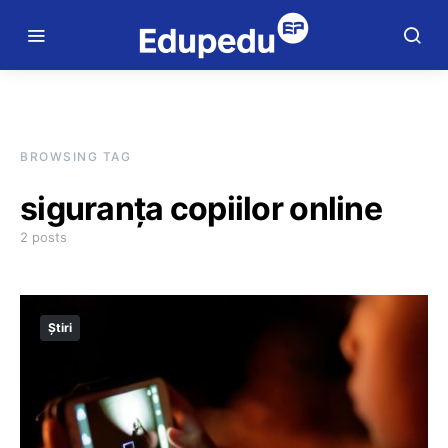
BROWSING TAG
siguranța copiilor online
2 posts
Știri