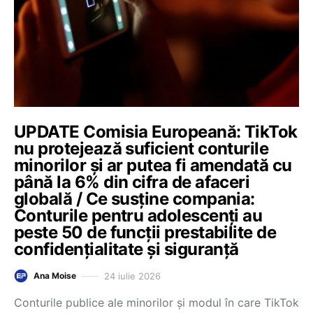
UPDATE Comisia Europeană: TikTok
nu protejează suficient conturile
minorilor și ar putea fi amendată cu
până la 6% din cifra de afaceri
globală / Ce susține compania:
Conturile pentru adolescenți au
peste 50 de funcții prestabilite de
confidențialitate și siguranță
24 iulie 2026
Ana Moise
Conturile publice ale minorilor și modul în care TikTok