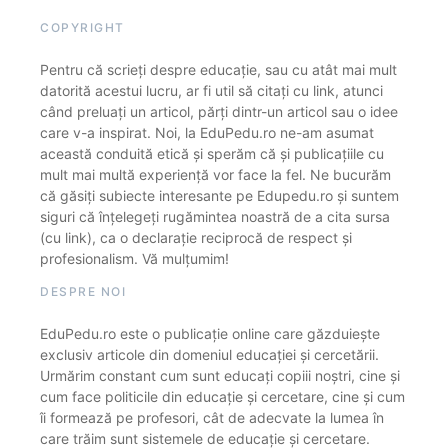
COPYRIGHT
Pentru că scrieți despre educație, sau cu atât mai mult
datorită acestui lucru, ar fi util să citați cu link, atunci
când preluați un articol, părți dintr-un articol sau o idee
care v-a inspirat. Noi, la EduPedu.ro ne-am asumat
această conduită etică și sperăm că și publicațiile cu
mult mai multă experiență vor face la fel. Ne bucurăm
că găsiți subiecte interesante pe Edupedu.ro și suntem
siguri că înțelegeți rugămintea noastră de a cita sursa
(cu link), ca o declarație reciprocă de respect și
profesionalism. Vă mulțumim!
DESPRE NOI
EduPedu.ro este o publicație online care găzduiește
exclusiv articole din domeniul educației și cercetării.
Urmărim constant cum sunt educați copiii noștri, cine și
cum face politicile din educație și cercetare, cine și cum
îi formează pe profesori, cât de adecvate la lumea în
care trăim sunt sistemele de educație și cercetare.