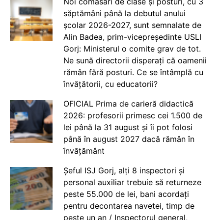
Noi comasări de clase și posturi, cu 3
săptămâni până la debutul anului
școlar 2026-2027, sunt semnalate de
Alin Badea, prim-vicepreședinte USLI
Gorj: Ministerul o comite grav de tot.
Ne sună directorii disperați că oamenii
rămân fără posturi. Ce se întâmplă cu
învățătorii, cu educatorii?
OFICIAL Prima de carieră didactică
2026: profesorii primesc cei 1.500 de
lei până la 31 august și îi pot folosi
până în august 2027 dacă rămân în
învățământ
Șeful ISJ Gorj, alți 8 inspectori și
personal auxiliar trebuie să returneze
peste 55.000 de lei, bani acordați
pentru decontarea navetei, timp de
peste un an / Inspectorul general,