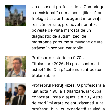
Un cunoscut profesor de la Cambridge
a demisionat în urma acuzațiilor că ar
fi plagiat sau ar fi exagerat în privința
realizărilor sale, promovate printr-o
poveste de viață marcată de un
diagnostic de autism, zeci de
maratoane parcurse și milioane de lire
strânse în scopuri caritabile
Profesor de Istorie cu 9.70 la
Titularizare 2026: Nu prea sunt mari
așteptările. Din păcate nu sunt posturi
titularizabile
Profesorul Petruț Rizea: O profesoară a
luat nota 4.90 la Titularizare, iar după
contestații nota a ajuns la 8.70 / Astfel
de erori îmi arată ce entuziasmați sunt
profesorii buni, cu experiență să vină la