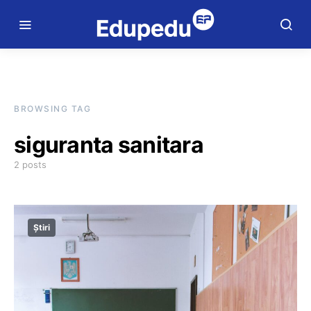
BROWSING TAG
siguranta sanitara
2 posts
Știri