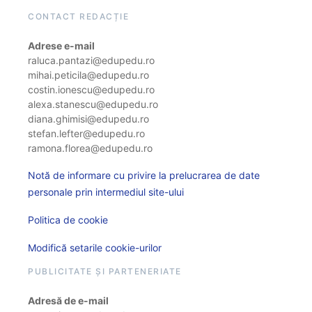
CONTACT REDACȚIE
Adrese e-mail
raluca.pantazi@edupedu.ro
mihai.peticila@edupedu.ro
costin.ionescu@edupedu.ro
alexa.stanescu@edupedu.ro
diana.ghimisi@edupedu.ro
stefan.lefter@edupedu.ro
ramona.florea@edupedu.ro
Notă de informare cu privire la prelucrarea de date
personale prin intermediul site-ului
Politica de cookie
Modifică setarile cookie-urilor
PUBLICITATE ȘI PARTENERIATE
Adresă de e-mail