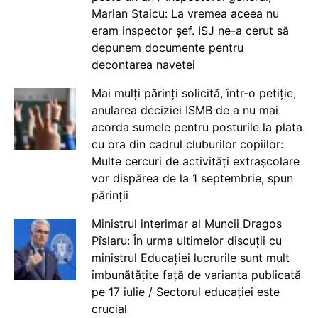
Marian Staicu: La vremea aceea nu
eram inspector șef. ISJ ne-a cerut să
depunem documente pentru
decontarea navetei
Mai mulți părinți solicită, într-o petiție,
anularea deciziei ISMB de a nu mai
acorda sumele pentru posturile la plata
cu ora din cadrul cluburilor copiilor:
Multe cercuri de activități extrașcolare
vor dispărea de la 1 septembrie, spun
părinții
Ministrul interimar al Muncii Dragos
Pîslaru: În urma ultimelor discuții cu
ministrul Educației lucrurile sunt mult
îmbunătățite față de varianta publicată
pe 17 iulie / Sectorul educației este
crucial