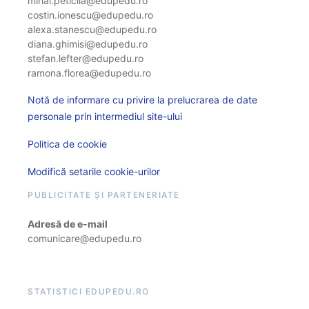
mihai.peticila@edupedu.ro
costin.ionescu@edupedu.ro
alexa.stanescu@edupedu.ro
diana.ghimisi@edupedu.ro
stefan.lefter@edupedu.ro
ramona.florea@edupedu.ro
Notă de informare cu privire la prelucrarea de date
personale prin intermediul site-ului
Politica de cookie
Modifică setarile cookie-urilor
PUBLICITATE ȘI PARTENERIATE
Adresă de e-mail
comunicare@edupedu.ro
STATISTICI EDUPEDU.RO