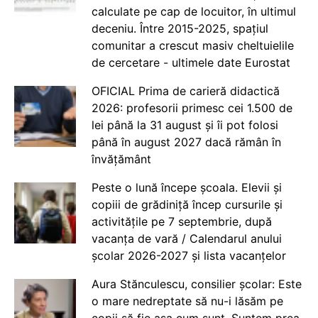
calculate pe cap de locuitor, în ultimul
deceniu. Între 2015-2025, spațiul
comunitar a crescut masiv cheltuielile
de cercetare - ultimele date Eurostat
OFICIAL Prima de carieră didactică
2026: profesorii primesc cei 1.500 de
lei până la 31 august și îi pot folosi
până în august 2027 dacă rămân în
învățământ
Peste o lună începe școala. Elevii și
copiii de grădiniță încep cursurile și
activitățile pe 7 septembrie, după
vacanța de vară / Calendarul anului
școlar 2026-2027 și lista vacanțelor
Aura Stănculescu, consilier școlar: Este
o mare nedreptate să nu-i lăsăm pe
copii să fie așa cum sunt. Suntem prea