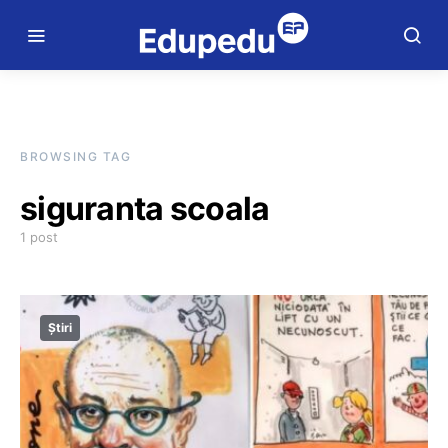
BROWSING TAG
siguranta scoala
1 post
Știri