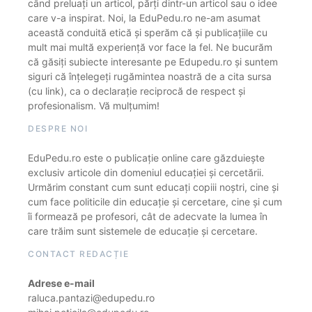
când preluați un articol, părți dintr-un articol sau o idee
care v-a inspirat. Noi, la EduPedu.ro ne-am asumat
această conduită etică și sperăm că și publicațiile cu
mult mai multă experiență vor face la fel. Ne bucurăm
că găsiți subiecte interesante pe Edupedu.ro și suntem
siguri că înțelegeți rugămintea noastră de a cita sursa
(cu link), ca o declarație reciprocă de respect și
profesionalism. Vă mulțumim!
DESPRE NOI
EduPedu.ro este o publicație online care găzduiește
exclusiv articole din domeniul educației și cercetării.
Urmărim constant cum sunt educați copiii noștri, cine și
cum face politicile din educație și cercetare, cine și cum
îi formează pe profesori, cât de adecvate la lumea în
care trăim sunt sistemele de educație și cercetare.
CONTACT REDACȚIE
Adrese e-mail
raluca.pantazi@edupedu.ro