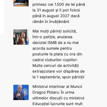
primesc cei 1.500 de lei până
la 31 august și îi pot folosi
până în august 2027 dacă
rămân în învățământ
Mai mulți părinți solicită,
într-o petiție, anularea
deciziei ISMB de a nu mai
acorda sumele pentru
posturile la plata cu ora din
cadrul cluburilor copiilor:
Multe cercuri de activități
extrașcolare vor dispărea de
la 1 septembrie, spun părinții
Ministrul interimar al Muncii
Dragos Pîslaru: În urma
ultimelor discuții cu ministrul
Educației lucrurile sunt mult