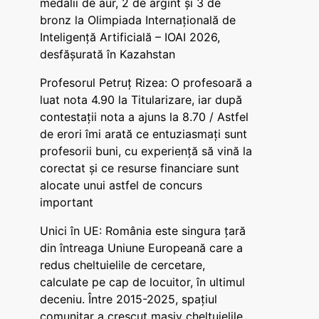
medalii de aur, 2 de argint și 3 de
bronz la Olimpiada Internațională de
Inteligență Artificială – IOAI 2026,
desfășurată în Kazahstan
Profesorul Petruț Rizea: O profesoară a
luat nota 4.90 la Titularizare, iar după
contestații nota a ajuns la 8.70 / Astfel
de erori îmi arată ce entuziasmați sunt
profesorii buni, cu experiență să vină la
corectat și ce resurse financiare sunt
alocate unui astfel de concurs
important
Unici în UE: România este singura țară
din întreaga Uniune Europeană care a
redus cheltuielile de cercetare,
calculate pe cap de locuitor, în ultimul
deceniu. Între 2015-2025, spațiul
comunitar a crescut masiv cheltuielile