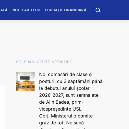
OALĂ
NEXTLAB.TECH
EDUCAȚIE FINANCIARĂ
CELE MAI CITITE ARTICOLE
Noi comasări de clase și
posturi, cu 3 săptămâni până
la debutul anului școlar
2026-2027, sunt semnalate
de Alin Badea, prim-
vicepreședinte USLI
Gorj: Ministerul o comite
grav de tot. Ne sună