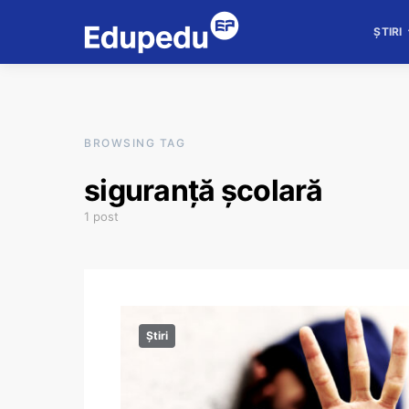
ȘTIRI
BROWSING TAG
siguranță școlară
1 post
Știri