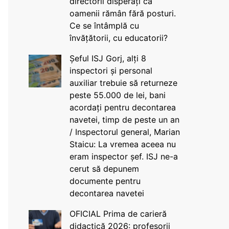
directorii disperați că
oamenii rămân fără posturi.
Ce se întâmplă cu
învățătorii, cu educatorii?
Șeful ISJ Gorj, alți 8
inspectori și personal
auxiliar trebuie să returneze
peste 55.000 de lei, bani
acordați pentru decontarea
navetei, timp de peste un an
/ Inspectorul general, Marian
Staicu: La vremea aceea nu
eram inspector șef. ISJ ne-a
cerut să depunem
documente pentru
decontarea navetei
OFICIAL Prima de carieră
didactică 2026: profesorii