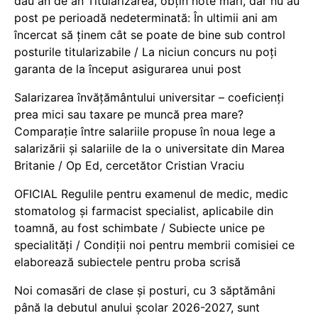
dau an de an Titularizarea, obțin note mari, dar nu au
post pe perioadă nedeterminată: În ultimii ani am
încercat să ținem cât se poate de bine sub control
posturile titularizabile / La niciun concurs nu poți
garanta de la început asigurarea unui post
Salarizarea învățământului universitar – coeficienți
prea mici sau taxare pe muncă prea mare?
Comparație între salariile propuse în noua lege a
salarizării și salariile de la o universitate din Marea
Britanie / Op Ed, cercetător Cristian Vraciu
OFICIAL Regulile pentru examenul de medic, medic
stomatolog și farmacist specialist, aplicabile din
toamnă, au fost schimbate / Subiecte unice pe
specialități / Condiții noi pentru membrii comisiei ce
elaborează subiectele pentru proba scrisă
Noi comasări de clase și posturi, cu 3 săptămâni
până la debutul anului școlar 2026-2027, sunt