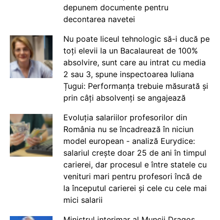
depunem documente pentru
decontarea navetei
Nu poate liceul tehnologic să-i ducă pe
toți elevii la un Bacalaureat de 100%
absolvire, sunt care au intrat cu media
2 sau 3, spune inspectoarea Iuliana
Țugui: Performanța trebuie măsurată și
prin câți absolvenți se angajează
Evoluția salariilor profesorilor din
România nu se încadrează în niciun
model european - analiză Eurydice:
salariul crește doar 25 de ani în timpul
carierei, dar procesul e între statele cu
venituri mari pentru profesori încă de
la începutul carierei și cele cu cele mai
mici salarii
Ministrul interimar al Muncii Dragos