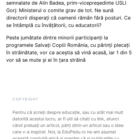
semnalate de Alin Badea, prim-vicepreședinte USLI
Gorj: Ministerul o comite grav de tot. Ne sună
directorii disperați că oamenii rămân fără posturi. Ce
se întâmplă cu învățătorii, cu educatorii?
Peste jumătate dintre minorii participanți la
programele Salvați Copiii România, cu părinți plecați
în străinătate, vor ca aceștia să vină acasă, iar 1 din 5
vor să se mute și ei în țara străină
COPYRIGHT
Pentru că scrieți despre educație, sau cu atât mai mult
datorită acestui lucru, ar fi util să citați cu link, atunci
când preluați un articol, părți dintr-un articol sau o idee
care v-a inspirat. Noi, la EduPedu.ro ne-am asumat
această conduită etică și sperăm că și publicațiile cu