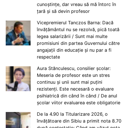
cunoștințe, dar vreau să mă întorc în
țară și să devin profesor
Vicepremierul Tanczos Barna: Dacă
învățământul nu se rezolvă, pică toată
legea salarizării / Sunt mai multe
promisiuni din partea Guvernului către
angajații din educație și nu par a fi
respectate
Aura Stănculescu, consilier școlar:
Meseria de profesor este un stres
continuu și unii sunt mai puțini
rezistenți. Este necesară o evaluare
psihiatrică din când în când / De anul
școlar viitor evaluarea este obligatorie
De la 4.90 la Titularizare 2026, o
învățătoare din Sibiu a primit nota 8.70
după contestație: Când am văzut nota