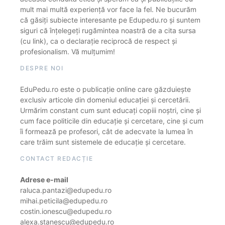
mult mai multă experiență vor face la fel. Ne bucurăm
că găsiți subiecte interesante pe Edupedu.ro și suntem
siguri că înțelegeți rugămintea noastră de a cita sursa
(cu link), ca o declarație reciprocă de respect și
profesionalism. Vă mulțumim!
DESPRE NOI
EduPedu.ro este o publicație online care găzduiește
exclusiv articole din domeniul educației și cercetării.
Urmărim constant cum sunt educați copiii noștri, cine și
cum face politicile din educație și cercetare, cine și cum
îi formează pe profesori, cât de adecvate la lumea în
care trăim sunt sistemele de educație și cercetare.
CONTACT REDACȚIE
Adrese e-mail
raluca.pantazi@edupedu.ro
mihai.peticila@edupedu.ro
costin.ionescu@edupedu.ro
alexa.stanescu@edupedu.ro