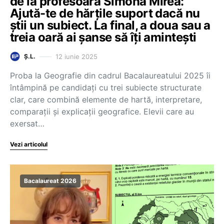
de la profesoara Simona Mirea:
Ajută-te de hărțile suport dacă nu
știi un subiect. La final, a doua sau a
treia oară ai șanse să îți amintești
12 iunie 2025
Ș.L.
Proba la Geografie din cadrul Bacalaureatului 2025 îi
întâmpină pe candidați cu trei subiecte structurate
clar, care combină elemente de hartă, interpretare,
comparații și explicații geografice. Elevii care au
exersat…
Vezi articolul
Bacalaureat 2026