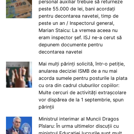
personal auxiliar trebuie să returneze
peste 55.000 de lei, bani acordați
pentru decontarea navetei, timp de
peste un an / Inspectorul general,
Marian Staicu: La vremea aceea nu
eram inspector șef. ISJ ne-a cerut să
depunem documente pentru
decontarea navetei
Mai mulți părinți solicită, într-o petiție,
anularea deciziei ISMB de a nu mai
acorda sumele pentru posturile la plata
cu ora din cadrul cluburilor copiilor:
Multe cercuri de activități extrașcolare
vor dispărea de la 1 septembrie, spun
părinții
Ministrul interimar al Muncii Dragos
Pîslaru: În urma ultimelor discuții cu
ministrul Educației lucrurile sunt mult