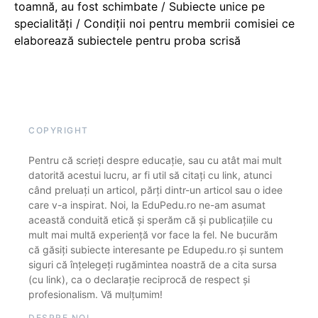
toamnă, au fost schimbate / Subiecte unice pe
specialități / Condiții noi pentru membrii comisiei ce
elaborează subiectele pentru proba scrisă
COPYRIGHT
Pentru că scrieți despre educație, sau cu atât mai mult
datorită acestui lucru, ar fi util să citați cu link, atunci
când preluați un articol, părți dintr-un articol sau o idee
care v-a inspirat. Noi, la EduPedu.ro ne-am asumat
această conduită etică și sperăm că și publicațiile cu
mult mai multă experiență vor face la fel. Ne bucurăm
că găsiți subiecte interesante pe Edupedu.ro și suntem
siguri că înțelegeți rugămintea noastră de a cita sursa
(cu link), ca o declarație reciprocă de respect și
profesionalism. Vă mulțumim!
DESPRE NOI