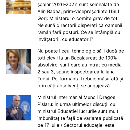
școlar 2026-2027, sunt semnalate de
Alin Badea, prim-vicepreședinte USLI
Gorj: Ministerul o comite grav de tot.
Ne sună directorii disperați că oamenii
rămân fără posturi. Ce se întâmplă cu
învățătorii, cu educatorii?
Nu poate liceul tehnologic să-i ducă pe
toți elevii la un Bacalaureat de 100%
absolvire, sunt care au intrat cu media
2 sau 3, spune inspectoarea Iuliana
Țugui: Performanța trebuie măsurată și
prin câți absolvenți se angajează
Ministrul interimar al Muncii Dragos
Pîslaru: În urma ultimelor discuții cu
ministrul Educației lucrurile sunt mult
îmbunătățite față de varianta publicată
pe 17 iulie / Sectorul educației este