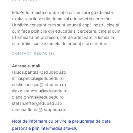
EduPedu.ro este o publicație online care găzduiește
exclusiv articole din domeniul educației și cercetării.
Urmărim constant cum sunt educați copiii noștri, cine și
cum face politicile din educație și cercetare, cine și cum
îi formează pe profesori, cât de adecvate la lumea în
care trăim sunt sistemele de educație și cercetare.
CONTACT REDACȚIE
Adrese e-mail
raluca.pantazi@edupedu.ro
mihai.peticila@edupedu.ro
costin.ionescu@edupedu.ro
alexa.stanescu@edupedu.ro
diana.ghimisi@edupedu.ro
stefan.lefter@edupedu.ro
ramona.florea@edupedu.ro
Notă de informare cu privire la prelucrarea de date
personale prin intermediul site-ului