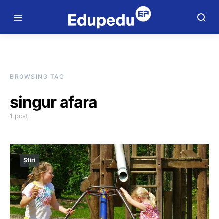
BROWSING TAG
singur afara
1 post
Știri