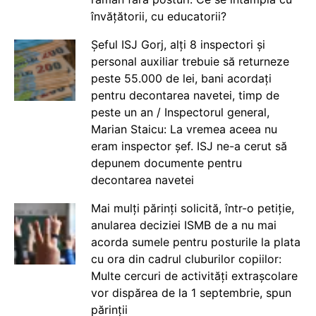
învățătorii, cu educatorii?
Șeful ISJ Gorj, alți 8 inspectori și
personal auxiliar trebuie să returneze
peste 55.000 de lei, bani acordați
pentru decontarea navetei, timp de
peste un an / Inspectorul general,
Marian Staicu: La vremea aceea nu
eram inspector șef. ISJ ne-a cerut să
depunem documente pentru
decontarea navetei
Mai mulți părinți solicită, într-o petiție,
anularea deciziei ISMB de a nu mai
acorda sumele pentru posturile la plata
cu ora din cadrul cluburilor copiilor:
Multe cercuri de activități extrașcolare
vor dispărea de la 1 septembrie, spun
părinții