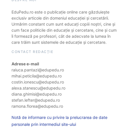
EduPedu.ro este o publicație online care găzduiește
exclusiv articole din domeniul educației și cercetării.
Urmărim constant cum sunt educați copiii noștri, cine și
cum face politicile din educație și cercetare, cine și cum
îi formează pe profesori, cât de adecvate la lumea în
care trăim sunt sistemele de educație și cercetare.
CONTACT REDACȚIE
Adrese e-mail
raluca.pantazi@edupedu.ro
mihai.peticila@edupedu.ro
costin.ionescu@edupedu.ro
alexa.stanescu@edupedu.ro
diana.ghimisi@edupedu.ro
stefan.lefter@edupedu.ro
ramona.florea@edupedu.ro
Notă de informare cu privire la prelucrarea de date
personale prin intermediul site-ului