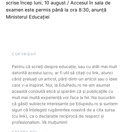
scrise încep luni, 10 august / Accesul în sala de
examen este permis până la ora 8:30, anunță
Ministerul Educației
COPYRIGHT
Pentru că scrieți despre educație, sau cu atât mai mult
datorită acestui lucru, ar fi util să citați cu link, atunci
când preluați un articol, părți dintr-un articol sau o idee
care v-a inspirat. Noi, la EduPedu.ro ne-am asumat
această conduită etică și sperăm că și publicațiile cu
mult mai multă experiență vor face la fel. Ne bucurăm
că găsiți subiecte interesante pe Edupedu.ro și suntem
siguri că înțelegeți rugămintea noastră de a cita sursa
(cu link), ca o declarație reciprocă de respect și
profesionalism. Vă mulțumim!
DESPRE NOI