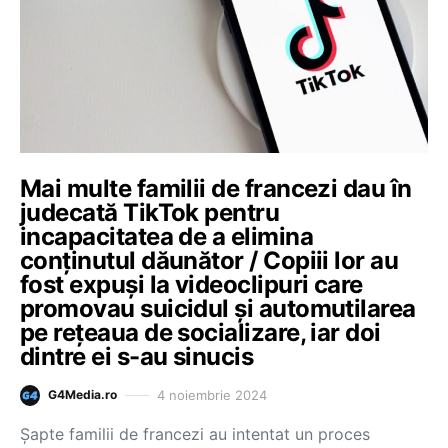
Mai multe familii de francezi dau în
judecată TikTok pentru
incapacitatea de a elimina
conținutul dăunător / Copiii lor au
fost expuși la videoclipuri care
promovau suicidul și automutilarea
pe rețeaua de socializare, iar doi
dintre ei s-au sinucis
4 noiembrie 2024
G4Media.ro
Șapte familii de francezi au intentat un proces