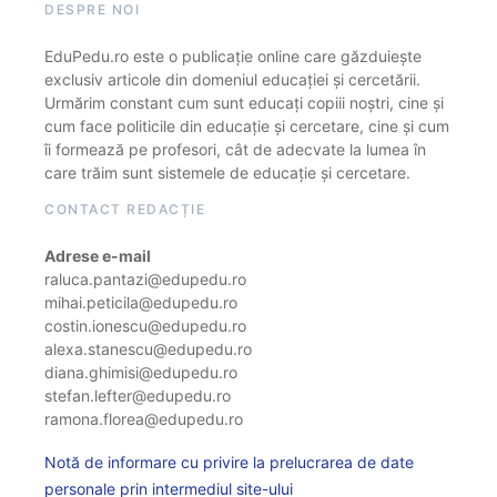
DESPRE NOI
EduPedu.ro este o publicație online care găzduiește
exclusiv articole din domeniul educației și cercetării.
Urmărim constant cum sunt educați copiii noștri, cine și
cum face politicile din educație și cercetare, cine și cum
îi formează pe profesori, cât de adecvate la lumea în
care trăim sunt sistemele de educație și cercetare.
CONTACT REDACȚIE
Adrese e-mail
raluca.pantazi@edupedu.ro
mihai.peticila@edupedu.ro
costin.ionescu@edupedu.ro
alexa.stanescu@edupedu.ro
diana.ghimisi@edupedu.ro
stefan.lefter@edupedu.ro
ramona.florea@edupedu.ro
Notă de informare cu privire la prelucrarea de date
personale prin intermediul site-ului