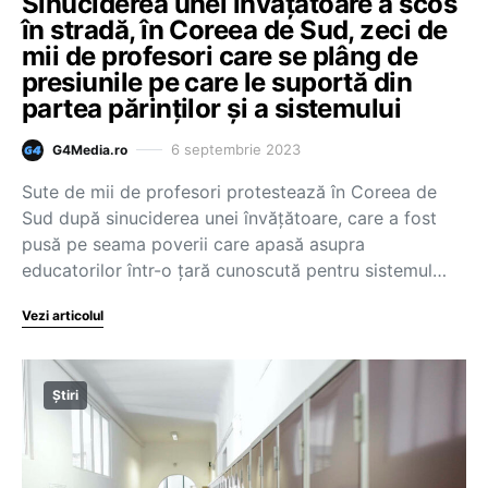
Sinuciderea unei învăţătoare a scos
în stradă, în Coreea de Sud, zeci de
mii de profesori care se plâng de
presiunile pe care le suportă din
partea părinţilor şi a sistemului
6 septembrie 2023
G4Media.ro
Sute de mii de profesori protestează în Coreea de
Sud după sinuciderea unei învăţătoare, care a fost
pusă pe seama poverii care apasă asupra
educatorilor într-o ţară cunoscută pentru sistemul…
Vezi articolul
Știri