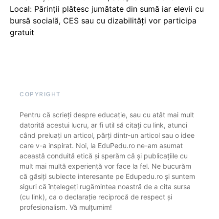
Local: Părinții plătesc jumătate din sumă iar elevii cu
bursă socială, CES sau cu dizabilităţi vor participa
gratuit
COPYRIGHT
Pentru că scrieți despre educație, sau cu atât mai mult
datorită acestui lucru, ar fi util să citați cu link, atunci
când preluați un articol, părți dintr-un articol sau o idee
care v-a inspirat. Noi, la EduPedu.ro ne-am asumat
această conduită etică și sperăm că și publicațiile cu
mult mai multă experiență vor face la fel. Ne bucurăm
că găsiți subiecte interesante pe Edupedu.ro și suntem
siguri că înțelegeți rugămintea noastră de a cita sursa
(cu link), ca o declarație reciprocă de respect și
profesionalism. Vă mulțumim!