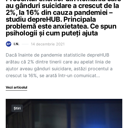
au gânduri suicidare a crescut de la
2%, la 16% din cauza pandemiei –
studiu depreHUB. Principala
problemă este anxietatea. Ce spun
psihologii și cum puteți ajuta
14 decembrie 2021
I.N.
Dacă înainte de pandemie statisticile depreHUB
arătau că 2% dintre tinerii care au apelat linia de
ajutor aveau gânduri suicidare, astăzi procentul a
crescut la 16%, se arată într-un comunicat…
Vezi articolul
Știri