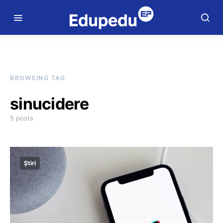
BROWSING TAG
sinucidere
5 posts
Știri