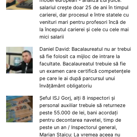
model european - analiză Eurydice:
salariul crește doar 25 de ani în timpul
carierei, dar procesul e între statele cu
venituri mari pentru profesori încă de
la începutul carierei și cele cu cele mai
mici salarii
Daniel David: Bacalaureatul nu ar trebui
să fie folosit ca mijloc de intrare la
facultate. Bacalaureatul trebuie să fie
un examen care certifică competențele
pe care le ai după parcursul unui
învățământ obligatoriu
Șeful ISJ Gorj, alți 8 inspectori și
personal auxiliar trebuie să returneze
peste 55.000 de lei, bani acordați
pentru decontarea navetei, timp de
peste un an / Inspectorul general,
Marian Staicu: La vremea aceea nu