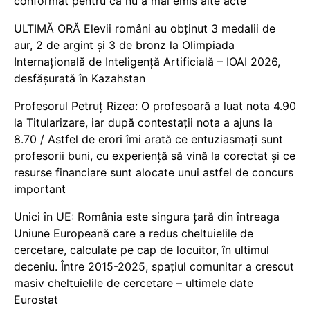
conformat pentru că nu a mai emis alte acte
ULTIMĂ ORĂ Elevii români au obținut 3 medalii de
aur, 2 de argint și 3 de bronz la Olimpiada
Internațională de Inteligență Artificială – IOAI 2026,
desfășurată în Kazahstan
Profesorul Petruț Rizea: O profesoară a luat nota 4.90
la Titularizare, iar după contestații nota a ajuns la
8.70 / Astfel de erori îmi arată ce entuziasmați sunt
profesorii buni, cu experiență să vină la corectat și ce
resurse financiare sunt alocate unui astfel de concurs
important
Unici în UE: România este singura țară din întreaga
Uniune Europeană care a redus cheltuielile de
cercetare, calculate pe cap de locuitor, în ultimul
deceniu. Între 2015-2025, spațiul comunitar a crescut
masiv cheltuielile de cercetare – ultimele date
Eurostat