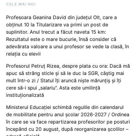
CELE MAI NOI
Profesoara Geanina David din județul Olt, care a
obținut 10 la Titularizare va primi un post de
suplinitor. Anul trecut a făcut naveta 15 km:
Rezultatul este o mare bucurie, însă consider că
adevărata valoare a unui profesor se vede la clasă, în
relația cu elevii
Profesorul Petruț Rizea, despre plata cu ora: Dacă mă
apuc să strâng sticle și să le duc la SGR, câștig mai
mult într-o zi / Statul îți aruncă niște mărunțiș și îți
cere să-i spui „salariu”. Asta este umilință
instituționalizată
Ministerul Educației schimbă regulile din calendarul
de mobilitate pentru anul școlar 2026-2027 / Ordinea
în care se va face repartizarea profesorilor pe posturi
începând cu 20 august, după reorganizarea școlilor –