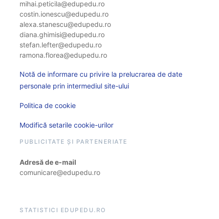
mihai.peticila@edupedu.ro
costin.ionescu@edupedu.ro
alexa.stanescu@edupedu.ro
diana.ghimisi@edupedu.ro
stefan.lefter@edupedu.ro
ramona.florea@edupedu.ro
Notă de informare cu privire la prelucrarea de date
personale prin intermediul site-ului
Politica de cookie
Modifică setarile cookie-urilor
PUBLICITATE ȘI PARTENERIATE
Adresă de e-mail
comunicare@edupedu.ro
STATISTICI EDUPEDU.RO