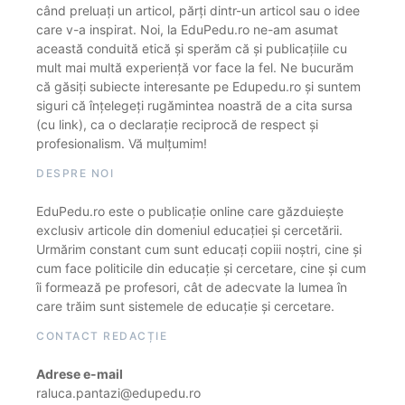
când preluați un articol, părți dintr-un articol sau o idee
care v-a inspirat. Noi, la EduPedu.ro ne-am asumat
această conduită etică și sperăm că și publicațiile cu
mult mai multă experiență vor face la fel. Ne bucurăm
că găsiți subiecte interesante pe Edupedu.ro și suntem
siguri că înțelegeți rugămintea noastră de a cita sursa
(cu link), ca o declarație reciprocă de respect și
profesionalism. Vă mulțumim!
DESPRE NOI
EduPedu.ro este o publicație online care găzduiește
exclusiv articole din domeniul educației și cercetării.
Urmărim constant cum sunt educați copiii noștri, cine și
cum face politicile din educație și cercetare, cine și cum
îi formează pe profesori, cât de adecvate la lumea în
care trăim sunt sistemele de educație și cercetare.
CONTACT REDACȚIE
Adrese e-mail
raluca.pantazi@edupedu.ro