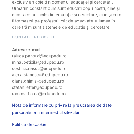
exclusiv articole din domeniul educației și cercetării.
Urmărim constant cum sunt educați copiii noștri, cine și
cum face politicile din educație și cercetare, cine și cum
îi formează pe profesori, cât de adecvate la lumea în
care trăim sunt sistemele de educație și cercetare.
CONTACT REDACȚIE
Adrese e-mail
raluca.pantazi@edupedu.ro
mihai.peticila@edupedu.ro
costin.ionescu@edupedu.ro
alexa.stanescu@edupedu.ro
diana.ghimisi@edupedu.ro
stefan.lefter@edupedu.ro
ramona.florea@edupedu.ro
Notă de informare cu privire la prelucrarea de date
personale prin intermediul site-ului
Politica de cookie