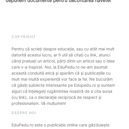
depunem documente pentru decontarea navetei
COPYRIGHT
Pentru că scrieți despre educație, sau cu atât mai mult
datorită acestui lucru, ar fi util să citați cu link, atunci
când preluați un articol, părți dintr-un articol sau o idee
care v-a inspirat. Noi, la EduPedu.ro ne-am asumat
această conduită etică și sperăm că și publicațiile cu
mult mai multă experiență vor face la fel. Ne bucurăm
că găsiți subiecte interesante pe Edupedu.ro și suntem
siguri că înțelegeți rugămintea noastră de a cita sursa
(cu link), ca o declarație reciprocă de respect și
profesionalism. Vă mulțumim!
DESPRE NOI
EduPedu.ro este o publicație online care găzduiește