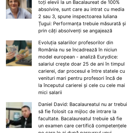
toți elevii la un Bacalaureat de 100%
absolvire, sunt care au intrat cu media
2 sau 3, spune inspectoarea Iuliana
Țugui: Performanța trebuie măsurată și
prin câți absolvenți se angajează
Evoluția salariilor profesorilor din
România nu se încadrează în niciun
model european - analiză Eurydice:
salariul crește doar 25 de ani în timpul
carierei, dar procesul e între statele cu
venituri mari pentru profesori încă de
la începutul carierei și cele cu cele mai
mici salarii
Daniel David: Bacalaureatul nu ar trebui
să fie folosit ca mijloc de intrare la
facultate. Bacalaureatul trebuie să fie
un examen care certifică competențele
pe care le ai după parcursul unui