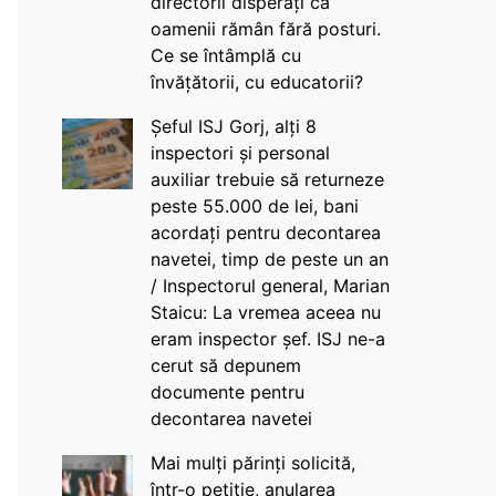
directorii disperați că
oamenii rămân fără posturi.
Ce se întâmplă cu
învățătorii, cu educatorii?
Șeful ISJ Gorj, alți 8
inspectori și personal
auxiliar trebuie să returneze
peste 55.000 de lei, bani
acordați pentru decontarea
navetei, timp de peste un an
/ Inspectorul general, Marian
Staicu: La vremea aceea nu
eram inspector șef. ISJ ne-a
cerut să depunem
documente pentru
decontarea navetei
Mai mulți părinți solicită,
într-o petiție, anularea