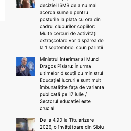
deciziei ISMB de a nu mai
acorda sumele pentru
posturile la plata cu ora din
cadrul cluburilor copiilor:
Multe cercuri de activități
extrașcolare vor dispărea de
la 1 septembrie, spun părinții
Ministrul interimar al Muncii
Dragos Pîslaru: În urma
ultimelor discuții cu ministrul
Educației lucrurile sunt mult
îmbunătățite față de varianta
publicată pe 17 iulie /
Sectorul educației este
crucial
De la 4.90 la Titularizare
2026, o învățătoare din Sibiu