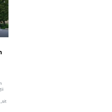
n
n
ii
„sit