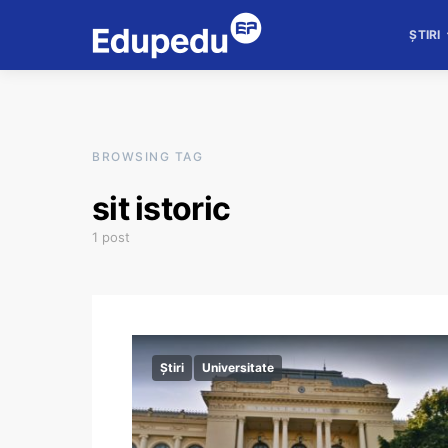
ȘTIRI
BROWSING TAG
sit istoric
1 post
Știri
Universitate