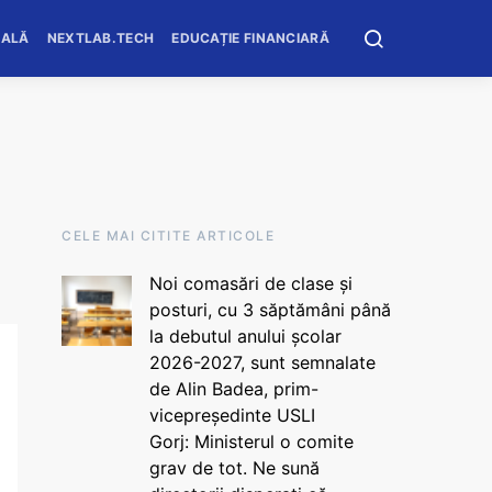
OALĂ
NEXTLAB.TECH
EDUCAȚIE FINANCIARĂ
CELE MAI CITITE ARTICOLE
Noi comasări de clase și
posturi, cu 3 săptămâni până
la debutul anului școlar
2026-2027, sunt semnalate
de Alin Badea, prim-
vicepreședinte USLI
Gorj: Ministerul o comite
grav de tot. Ne sună