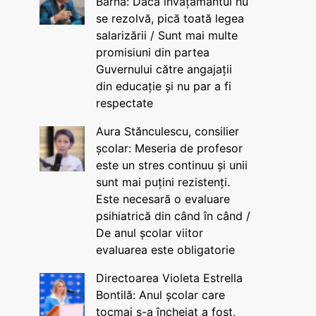
Barna: Dacă învățământul nu
se rezolvă, pică toată legea
salarizării / Sunt mai multe
promisiuni din partea
Guvernului către angajații
din educație și nu par a fi
respectate
Aura Stănculescu, consilier
școlar: Meseria de profesor
este un stres continuu și unii
sunt mai puțini rezistenți.
Este necesară o evaluare
psihiatrică din când în când /
De anul școlar viitor
evaluarea este obligatorie
Directoarea Violeta Estrella
Bontilă: Anul școlar care
tocmai s-a încheiat a fost,