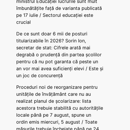
ministrul Educației lucrurile sunt mult
îmbunătățite față de varianta publicată
pe 17 iulie / Sectorul educației este
crucial
De ce sunt doar 6 mii de posturi
titularizabile în 2026? Sorin Ion,
secretar de stat: Cifrele arată mai
degrabă o prudență din partea școlilor
pentru că nu pot garanta că peste un
an vor mai avea suficienți elevi / Este și
un joc de concurență
Proceduri noi de reorganizare pentru
unitățile de învățământ care nu au
realizat planul de școlarizare: lista
acestora trebuie stabilită cu autoritățile
locale până pe 7 august, spune un
ordin emis miercuri, 5 august / Toate
măsurile trebuie încheiate până pe 24