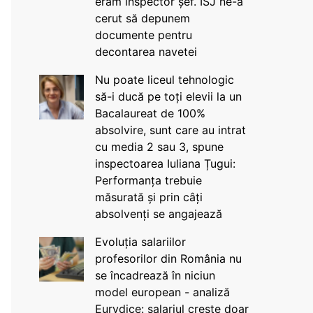
eram inspector șef. ISJ ne-a
cerut să depunem
documente pentru
decontarea navetei
Nu poate liceul tehnologic
să-i ducă pe toți elevii la un
Bacalaureat de 100%
absolvire, sunt care au intrat
cu media 2 sau 3, spune
inspectoarea Iuliana Țugui:
Performanța trebuie
măsurată și prin câți
absolvenți se angajează
Evoluția salariilor
profesorilor din România nu
se încadrează în niciun
model european - analiză
Eurydice: salariul crește doar