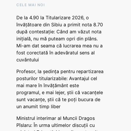
CELE MAI NOI
De la 4.90 la Titularizare 2026, o
învățătoare din Sibiu a primit nota 8.70
după contestație: Când am văzut nota
inițială, nu mă puteam opri din plâns.
Mi-am dat seama că lucrarea mea nu a
fost corectată în adevăratul sens al
cuvântului
Profesor, la ședința pentru repartizarea
posturilor titularizabile: Avantajul cel
mai mare în învățământ este
programul, e mai lejer, știi că vacanțele
sunt vacanţe, știi că te poți bucura de
un anumit timp liber
Ministrul interimar al Muncii Dragos
Pîslaru: În urma ultimelor discuții cu