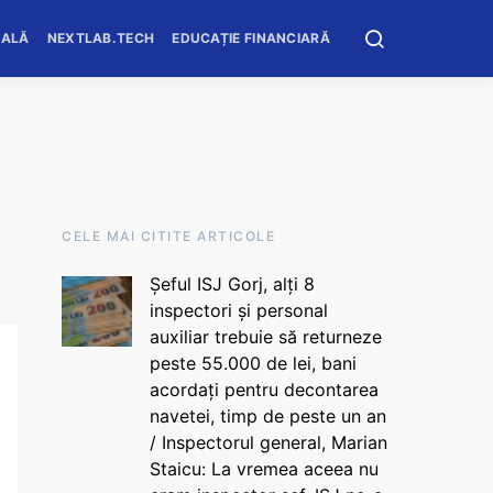
OALĂ
NEXTLAB.TECH
EDUCAȚIE FINANCIARĂ
CELE MAI CITITE ARTICOLE
Șeful ISJ Gorj, alți 8
inspectori și personal
auxiliar trebuie să returneze
peste 55.000 de lei, bani
acordați pentru decontarea
navetei, timp de peste un an
/ Inspectorul general, Marian
Staicu: La vremea aceea nu