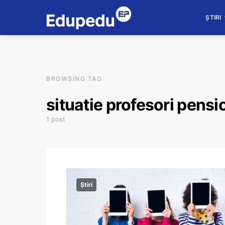
ȘTIRI
BROWSING TAG
situatie profesori pensi
1 post
Știri