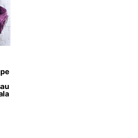
 pe
sau
ala