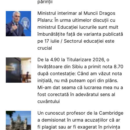
părinții
Ministrul interimar al Muncii Dragos
Pîslaru: În urma ultimelor discuții cu
ministrul Educației lucrurile sunt mult
îmbunătățite față de varianta publicată
pe 17 iulie / Sectorul educației este
crucial
De la 4.90 la Titularizare 2026, o
învățătoare din Sibiu a primit nota 8.70
după contestație: Când am văzut nota
inițială, nu mă puteam opri din plâns.
Mi-am dat seama că lucrarea mea nu a
fost corectată în adevăratul sens al
cuvântului
Un cunoscut profesor de la Cambridge
a demisionat în urma acuzațiilor că ar
fi plagiat sau ar fi exagerat în privința