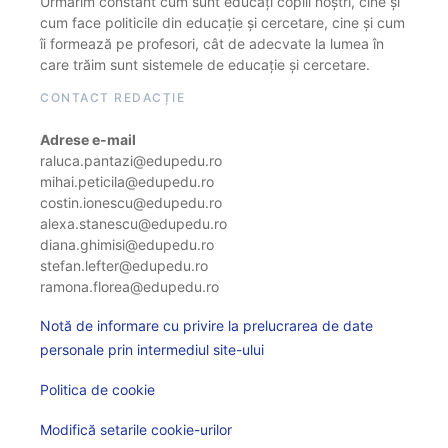
Urmărim constant cum sunt educați copiii noștri, cine și
cum face politicile din educație și cercetare, cine și cum
îi formează pe profesori, cât de adecvate la lumea în
care trăim sunt sistemele de educație și cercetare.
CONTACT REDACȚIE
Adrese e-mail
raluca.pantazi@edupedu.ro
mihai.peticila@edupedu.ro
costin.ionescu@edupedu.ro
alexa.stanescu@edupedu.ro
diana.ghimisi@edupedu.ro
stefan.lefter@edupedu.ro
ramona.florea@edupedu.ro
Notă de informare cu privire la prelucrarea de date
personale prin intermediul site-ului
Politica de cookie
Modifică setarile cookie-urilor