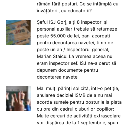
rămân fără posturi. Ce se întâmplă cu
învățătorii, cu educatorii?
Șeful ISJ Gorj, alți 8 inspectori și
personal auxiliar trebuie să returneze
peste 55.000 de lei, bani acordați
pentru decontarea navetei, timp de
peste un an / Inspectorul general,
Marian Staicu: La vremea aceea nu
eram inspector șef. ISJ ne-a cerut să
depunem documente pentru
decontarea navetei
Mai mulți părinți solicită, într-o petiție,
anularea deciziei ISMB de a nu mai
acorda sumele pentru posturile la plata
cu ora din cadrul cluburilor copiilor:
Multe cercuri de activități extrașcolare
vor dispărea de la 1 septembrie, spun