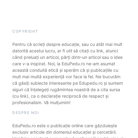
COPYRIGHT
Pentru că scrieți despre educație, sau cu atât mai mult
datorită acestui lucru, ar fi util să citați cu link, atunci
când preluați un articol, părți dintr-un articol sau o idee
care v-a inspirat. Noi, la EduPedu.ro ne-am asumat
această conduită etică și sperăm că și publicațiile cu
mult mai multă experiență vor face la fel. Ne bucurăm
că găsiți subiecte interesante pe Edupedu.ro și suntem
siguri că înțelegeți rugămintea noastră de a cita sursa
(cu link), ca o declarație reciprocă de respect și
profesionalism. Vă mulțumim!
DESPRE NOI
EduPedu.ro este o publicație online care găzduiește
exclusiv articole din domeniul educației și cercetării.