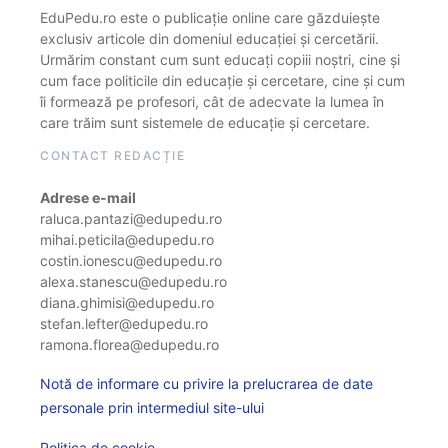
EduPedu.ro este o publicație online care găzduiește
exclusiv articole din domeniul educației și cercetării.
Urmărim constant cum sunt educați copiii noștri, cine și
cum face politicile din educație și cercetare, cine și cum
îi formează pe profesori, cât de adecvate la lumea în
care trăim sunt sistemele de educație și cercetare.
CONTACT REDACȚIE
Adrese e-mail
raluca.pantazi@edupedu.ro
mihai.peticila@edupedu.ro
costin.ionescu@edupedu.ro
alexa.stanescu@edupedu.ro
diana.ghimisi@edupedu.ro
stefan.lefter@edupedu.ro
ramona.florea@edupedu.ro
Notă de informare cu privire la prelucrarea de date
personale prin intermediul site-ului
Politica de cookie