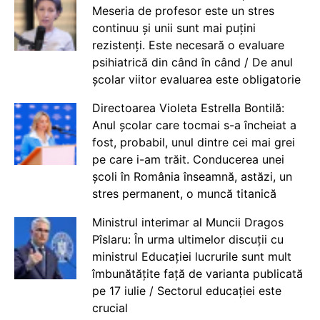
Meseria de profesor este un stres
continuu și unii sunt mai puțini
rezistenți. Este necesară o evaluare
psihiatrică din când în când / De anul
școlar viitor evaluarea este obligatorie
Directoarea Violeta Estrella Bontilă:
Anul școlar care tocmai s-a încheiat a
fost, probabil, unul dintre cei mai grei
pe care i-am trăit. Conducerea unei
școli în România înseamnă, astăzi, un
stres permanent, o muncă titanică
Ministrul interimar al Muncii Dragos
Pîslaru: În urma ultimelor discuții cu
ministrul Educației lucrurile sunt mult
îmbunătățite față de varianta publicată
pe 17 iulie / Sectorul educației este
crucial