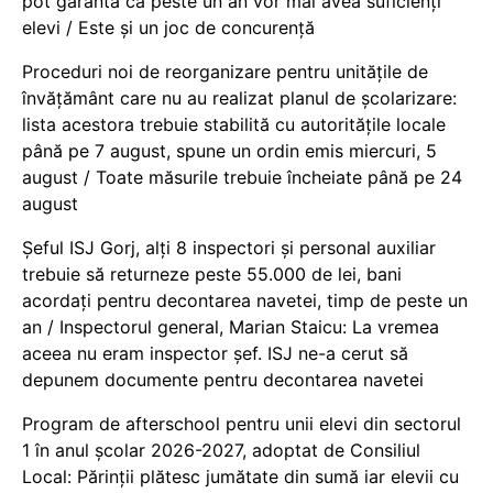
pot garanta că peste un an vor mai avea suficienți
elevi / Este și un joc de concurență
Proceduri noi de reorganizare pentru unitățile de
învățământ care nu au realizat planul de școlarizare:
lista acestora trebuie stabilită cu autoritățile locale
până pe 7 august, spune un ordin emis miercuri, 5
august / Toate măsurile trebuie încheiate până pe 24
august
Șeful ISJ Gorj, alți 8 inspectori și personal auxiliar
trebuie să returneze peste 55.000 de lei, bani
acordați pentru decontarea navetei, timp de peste un
an / Inspectorul general, Marian Staicu: La vremea
aceea nu eram inspector șef. ISJ ne-a cerut să
depunem documente pentru decontarea navetei
Program de afterschool pentru unii elevi din sectorul
1 în anul școlar 2026-2027, adoptat de Consiliul
Local: Părinții plătesc jumătate din sumă iar elevii cu