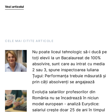
Vezi articolul
CELE MAI CITITE ARTICOLE
Nu poate liceul tehnologic să-i ducă pe
toți elevii la un Bacalaureat de 100%
absolvire, sunt care au intrat cu media
2 sau 3, spune inspectoarea Iuliana
Țugui: Performanța trebuie măsurată și
prin câți absolvenți se angajează
Evoluția salariilor profesorilor din
România nu se încadrează în niciun
model european - analiză Eurydice:
salariul crește doar 25 de ani în timpul