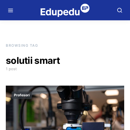
BROWSING TAG
solutii smart
1 post
Profesori