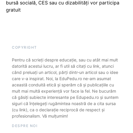
bursă socială, CES sau cu dizabilităţi vor participa
gratuit
COPYRIGHT
Pentru că scrieți despre educație, sau cu atât mai mult
datorită acestui lucru, ar fi util să citați cu link, atunci
când preluați un articol, părți dintr-un articol sau o idee
care v-a inspirat. Noi, la EduPedu.ro ne-am asumat
această conduită etică și sperăm că și publicațiile cu
mult mai multă experiență vor face la fel. Ne bucurăm
că găsiți subiecte interesante pe Edupedu.ro și suntem
siguri că înțelegeți rugămintea noastră de a cita sursa
(cu link), ca o declarație reciprocă de respect și
profesionalism. Vă mulțumim!
DESPRE NOI