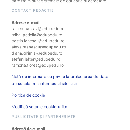
care trăim sunt sistemele de educație și cercetare.
CONTACT REDACȚIE
Adrese e-mail
raluca.pantazi@edupedu.ro
mihai.peticila@edupedu.ro
costin.ionescu@edupedu.ro
alexa.stanescu@edupedu.ro
diana.ghimisi@edupedu.ro
stefan.lefter@edupedu.ro
ramona.florea@edupedu.ro
Notă de informare cu privire la prelucrarea de date
personale prin intermediul site-ului
Politica de cookie
Modifică setarile cookie-urilor
PUBLICITATE ȘI PARTENERIATE
Adresă de e-mail