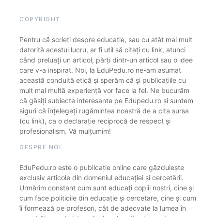
COPYRIGHT
Pentru că scrieți despre educație, sau cu atât mai mult
datorită acestui lucru, ar fi util să citați cu link, atunci
când preluați un articol, părți dintr-un articol sau o idee
care v-a inspirat. Noi, la EduPedu.ro ne-am asumat
această conduită etică și sperăm că și publicațiile cu
mult mai multă experiență vor face la fel. Ne bucurăm
că găsiți subiecte interesante pe Edupedu.ro și suntem
siguri că înțelegeți rugămintea noastră de a cita sursa
(cu link), ca o declarație reciprocă de respect și
profesionalism. Vă mulțumim!
DESPRE NOI
EduPedu.ro este o publicație online care găzduiește
exclusiv articole din domeniul educației și cercetării.
Urmărim constant cum sunt educați copiii noștri, cine și
cum face politicile din educație și cercetare, cine și cum
îi formează pe profesori, cât de adecvate la lumea în