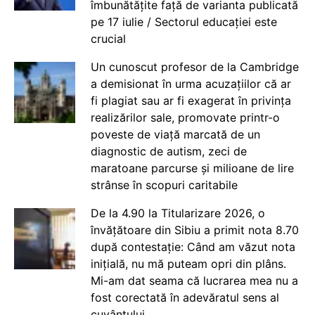
îmbunătățite față de varianta publicată
pe 17 iulie / Sectorul educației este
crucial
Un cunoscut profesor de la Cambridge
a demisionat în urma acuzațiilor că ar
fi plagiat sau ar fi exagerat în privința
realizărilor sale, promovate printr-o
poveste de viață marcată de un
diagnostic de autism, zeci de
maratoane parcurse și milioane de lire
strânse în scopuri caritabile
De la 4.90 la Titularizare 2026, o
învățătoare din Sibiu a primit nota 8.70
după contestație: Când am văzut nota
inițială, nu mă puteam opri din plâns.
Mi-am dat seama că lucrarea mea nu a
fost corectată în adevăratul sens al
cuvântului