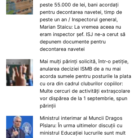
peste 55.000 de lei, bani acordați
pentru decontarea navetei, timp de
peste un an / Inspectorul general,
Marian Staicu: La vremea aceea nu
eram inspector șef. ISJ ne-a cerut să
depunem documente pentru
decontarea navetei
Mai mulți părinți solicită, într-o petiție,
anularea deciziei ISMB de a nu mai
acorda sumele pentru posturile la plata
cu ora din cadrul cluburilor copiilor:
Multe cercuri de activități extrașcolare
vor dispărea de la 1 septembrie, spun
părinții
Ministrul interimar al Muncii Dragos
Pîslaru: În urma ultimelor discuții cu
ministrul Educației lucrurile sunt mult