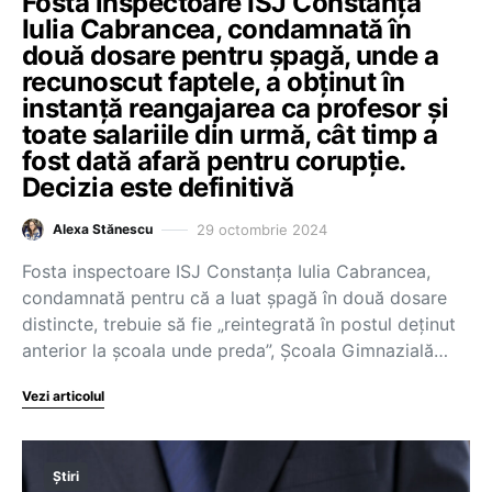
Fosta inspectoare ISJ Constanța
Iulia Cabrancea, condamnată în
două dosare pentru șpagă, unde a
recunoscut faptele, a obținut în
instanță reangajarea ca profesor și
toate salariile din urmă, cât timp a
fost dată afară pentru corupție.
Decizia este definitivă
29 octombrie 2024
Alexa Stănescu
Fosta inspectoare ISJ Constanța Iulia Cabrancea,
condamnată pentru că a luat șpagă în două dosare
distincte, trebuie să fie „reintegrată în postul deţinut
anterior la școala unde preda”, Școala Gimnazială…
Vezi articolul
Știri