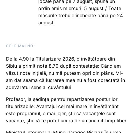
locale până pe 7 august, spune un
ordin emis miercuri, 5 august / Toate
măsurile trebuie încheiate până pe 24
august
CELE MAI NOI
De la 4.90 la Titularizare 2026, o învățătoare din
Sibiu a primit nota 8.70 după contestație: Când am
văzut nota inițială, nu mă puteam opri din plâns. Mi-
am dat seama că lucrarea mea nu a fost corectată în
adevăratul sens al cuvântului
Profesor, la ședința pentru repartizarea posturilor
titularizabile: Avantajul cel mai mare în învățământ
este programul, e mai lejer, știi că vacanțele sunt
vacanţe, știi că te poți bucura de un anumit timp liber
Ministrul interimar al Muncii Dragos Pîslaru: În urma