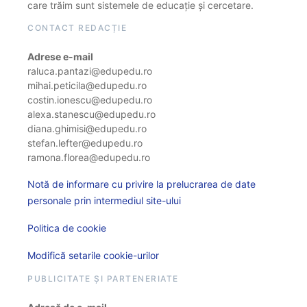
care trăim sunt sistemele de educație și cercetare.
CONTACT REDACȚIE
Adrese e-mail
raluca.pantazi@edupedu.ro
mihai.peticila@edupedu.ro
costin.ionescu@edupedu.ro
alexa.stanescu@edupedu.ro
diana.ghimisi@edupedu.ro
stefan.lefter@edupedu.ro
ramona.florea@edupedu.ro
Notă de informare cu privire la prelucrarea de date
personale prin intermediul site-ului
Politica de cookie
Modifică setarile cookie-urilor
PUBLICITATE ȘI PARTENERIATE