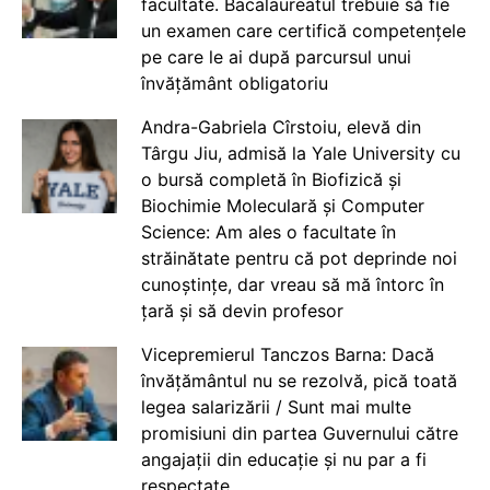
facultate. Bacalaureatul trebuie să fie
un examen care certifică competențele
pe care le ai după parcursul unui
învățământ obligatoriu
Andra-Gabriela Cîrstoiu, elevă din
Târgu Jiu, admisă la Yale University cu
o bursă completă în Biofizică și
Biochimie Moleculară și Computer
Science: Am ales o facultate în
străinătate pentru că pot deprinde noi
cunoștințe, dar vreau să mă întorc în
țară și să devin profesor
Vicepremierul Tanczos Barna: Dacă
învățământul nu se rezolvă, pică toată
legea salarizării / Sunt mai multe
promisiuni din partea Guvernului către
angajații din educație și nu par a fi
respectate