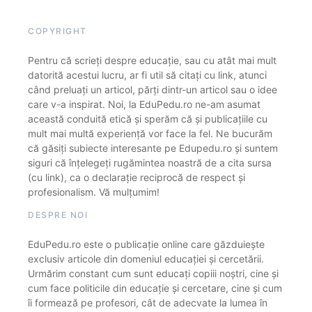
COPYRIGHT
Pentru că scrieți despre educație, sau cu atât mai mult
datorită acestui lucru, ar fi util să citați cu link, atunci
când preluați un articol, părți dintr-un articol sau o idee
care v-a inspirat. Noi, la EduPedu.ro ne-am asumat
această conduită etică și sperăm că și publicațiile cu
mult mai multă experiență vor face la fel. Ne bucurăm
că găsiți subiecte interesante pe Edupedu.ro și suntem
siguri că înțelegeți rugămintea noastră de a cita sursa
(cu link), ca o declarație reciprocă de respect și
profesionalism. Vă mulțumim!
DESPRE NOI
EduPedu.ro este o publicație online care găzduiește
exclusiv articole din domeniul educației și cercetării.
Urmărim constant cum sunt educați copiii noștri, cine și
cum face politicile din educație și cercetare, cine și cum
îi formează pe profesori, cât de adecvate la lumea în