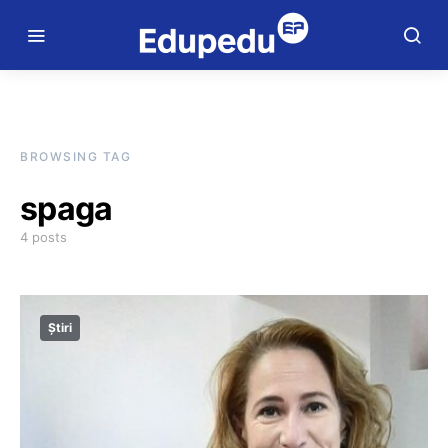
BROWSING TAG
spaga
4 posts
Știri