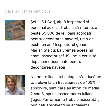
CELE MAI CITITE ARTICOLE
Șeful ISJ Gorj, alți 8 inspectori și
personal auxiliar trebuie să returneze
peste 55.000 de lei, bani acordați
pentru decontarea navetei, timp de
peste un an / Inspectorul general,
Marian Staicu: La vremea aceea nu
eram inspector șef. ISJ ne-a cerut să
depunem documente pentru
decontarea navetei
Nu poate liceul tehnologic să-i ducă pe
toți elevii la un Bacalaureat de 100%
absolvire, sunt care au intrat cu media
2 sau 3, spune inspectoarea Iuliana
Țugui: Performanța trebuie măsurată și
prin câți absolvenți se angajează