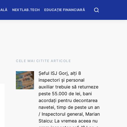
OALĂ
NEXTLAB.TECH
EDUCAȚIE FINANCIARĂ
CELE MAI CITITE ARTICOLE
Șeful ISJ Gorj, alți 8
inspectori și personal
auxiliar trebuie să returneze
peste 55.000 de lei, bani
acordați pentru decontarea
navetei, timp de peste un an
/ Inspectorul general, Marian
Staicu: La vremea aceea nu