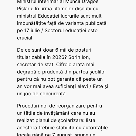
Ministrul interimar al Muncii Dragos
Pîslaru: În urma ultimelor discuții cu
ministrul Educației lucrurile sunt mult
îmbunătățite față de varianta publicată
pe 17 iulie / Sectorul educației este
crucial
De ce sunt doar 6 mii de posturi
titularizabile în 2026? Sorin Ion,
secretar de stat: Cifrele arată mai
degrabă o prudență din partea școlilor
pentru că nu pot garanta că peste un
an vor mai avea suficienți elevi / Este și
un joc de concurență
Proceduri noi de reorganizare pentru
unitățile de învățământ care nu au
realizat planul de școlarizare: lista
acestora trebuie stabilită cu autoritățile
locale până pe 7 august, spune un