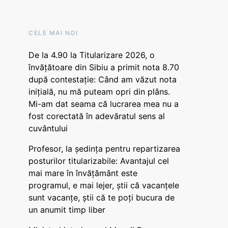
CELE MAI NOI
De la 4.90 la Titularizare 2026, o
învățătoare din Sibiu a primit nota 8.70
după contestație: Când am văzut nota
inițială, nu mă puteam opri din plâns.
Mi-am dat seama că lucrarea mea nu a
fost corectată în adevăratul sens al
cuvântului
Profesor, la ședința pentru repartizarea
posturilor titularizabile: Avantajul cel
mai mare în învățământ este
programul, e mai lejer, știi că vacanțele
sunt vacanţe, știi că te poți bucura de
un anumit timp liber