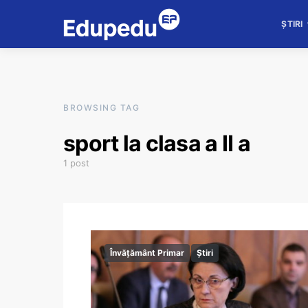
ȘTIRI
BROWSING TAG
sport la clasa a II a
1 post
Învățământ Primar
Știri