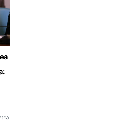
rea
a:
atea