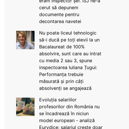
eram inspector șef. ISJ ne-a
cerut să depunem
documente pentru
decontarea navetei
Nu poate liceul tehnologic
să-i ducă pe toți elevii la un
Bacalaureat de 100%
absolvire, sunt care au intrat
cu media 2 sau 3, spune
inspectoarea Iuliana Țugui:
Performanța trebuie
măsurată și prin câți
absolvenți se angajează
Evoluția salariilor
profesorilor din România nu
se încadrează în niciun
model european - analiză
Eurydice: salariul crește doar