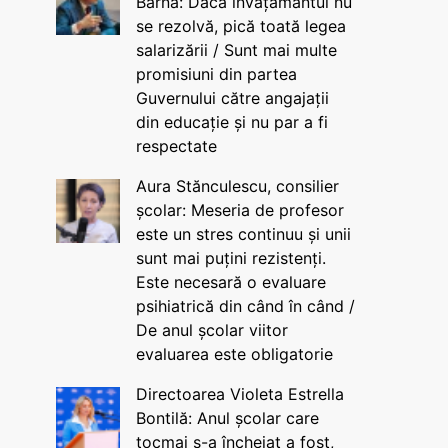
Barna: Dacă învățământul nu
se rezolvă, pică toată legea
salarizării / Sunt mai multe
promisiuni din partea
Guvernului către angajații
din educație și nu par a fi
respectate
Aura Stănculescu, consilier
școlar: Meseria de profesor
este un stres continuu și unii
sunt mai puțini rezistenți.
Este necesară o evaluare
psihiatrică din când în când /
De anul școlar viitor
evaluarea este obligatorie
Directoarea Violeta Estrella
Bontilă: Anul școlar care
tocmai s-a încheiat a fost,