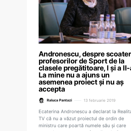
Andronescu, despre scoate
profesorilor de Sport de la
clasele pregătitoare, I și a II-
La mine nu a ajuns un
asemenea proiect și nu aș
accepta
13 februarie 2019
Raluca Pantazi
Ecaterina Andronescu a declarat la Realit
TV că nu a văzut proiectul de ordin de
ministru care poartă numele său și care