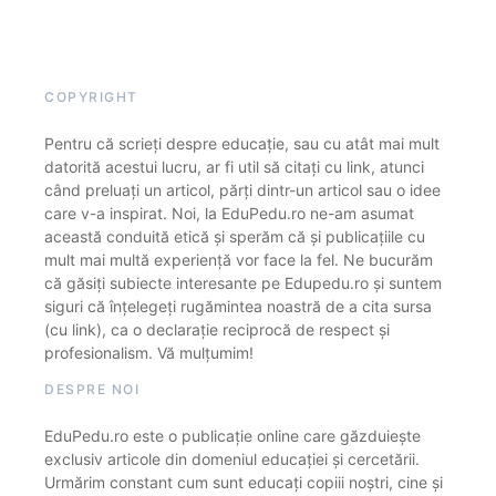
COPYRIGHT
Pentru că scrieți despre educație, sau cu atât mai mult
datorită acestui lucru, ar fi util să citați cu link, atunci
când preluați un articol, părți dintr-un articol sau o idee
care v-a inspirat. Noi, la EduPedu.ro ne-am asumat
această conduită etică și sperăm că și publicațiile cu
mult mai multă experiență vor face la fel. Ne bucurăm
că găsiți subiecte interesante pe Edupedu.ro și suntem
siguri că înțelegeți rugămintea noastră de a cita sursa
(cu link), ca o declarație reciprocă de respect și
profesionalism. Vă mulțumim!
DESPRE NOI
EduPedu.ro este o publicație online care găzduiește
exclusiv articole din domeniul educației și cercetării.
Urmărim constant cum sunt educați copiii noștri, cine și