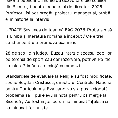
ISMB a publicat planurile de dezvoltare ale școlilor
din București pentru concursul de directori 2026.
Profesorii își pot pregăti proiectul managerial, probă
eliminatorie la interviu
UPDATE Sesiunea de toamnă BAC 2026. Proba scrisă
la Limba și literatura română a început / Cele trei
condiții pentru a promova examenul
28 de școli din județul Buzău interzic accesul copiilor
pe terenul de sport sau cer rezervare, potrivit Poliției
Locale / Primăria amenință cu amenzi
Standardele de evaluare la Religie au fost modificate,
spune Bogdan Cristescu, directorul Centrului Național
pentru Curriculum și Evaluare: Nu s-a pus niciodată
problema să îi pui elevului notă pentru că merge la
Biserică / Au fost niște lucruri nu minunat înțelese și
nu minunat formulate