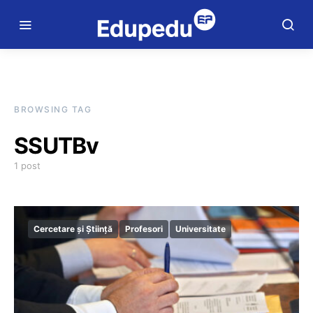
BROWSING TAG
SSUTBv
1 post
Cercetare și Știință
Profesori
Universitate