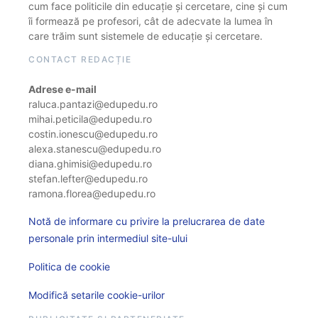
cum face politicile din educație și cercetare, cine și cum
îi formează pe profesori, cât de adecvate la lumea în
care trăim sunt sistemele de educație și cercetare.
CONTACT REDACȚIE
Adrese e-mail
raluca.pantazi@edupedu.ro
mihai.peticila@edupedu.ro
costin.ionescu@edupedu.ro
alexa.stanescu@edupedu.ro
diana.ghimisi@edupedu.ro
stefan.lefter@edupedu.ro
ramona.florea@edupedu.ro
Notă de informare cu privire la prelucrarea de date
personale prin intermediul site-ului
Politica de cookie
Modifică setarile cookie-urilor