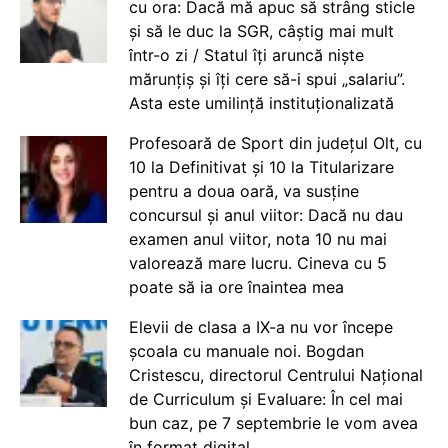
cu ora: Dacă mă apuc să strâng sticle
și să le duc la SGR, câștig mai mult
într-o zi / Statul îți aruncă niște
mărunțiș și îți cere să-i spui „salariu”.
Asta este umilință instituționalizată
Profesoară de Sport din județul Olt, cu
10 la Definitivat și 10 la Titularizare
pentru a doua oară, va susține
concursul și anul viitor: Dacă nu dau
examen anul viitor, nota 10 nu mai
valorează mare lucru. Cineva cu 5
poate să ia ore înaintea mea
Elevii de clasa a IX-a nu vor începe
școala cu manuale noi. Bogdan
Cristescu, directorul Centrului Național
de Curriculum și Evaluare: În cel mai
bun caz, pe 7 septembrie le vom avea
în format digital