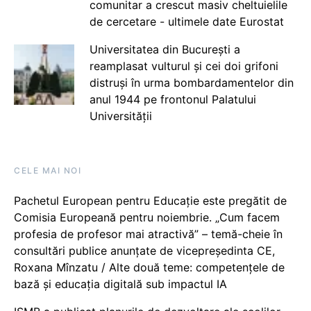
comunitar a crescut masiv cheltuielile
de cercetare - ultimele date Eurostat
Universitatea din București a
reamplasat vulturul și cei doi grifoni
distruși în urma bombardamentelor din
anul 1944 pe frontonul Palatului
Universității
CELE MAI NOI
Pachetul European pentru Educație este pregătit de
Comisia Europeană pentru noiembrie. „Cum facem
profesia de profesor mai atractivă” – temă-cheie în
consultări publice anunțate de vicepreședinta CE,
Roxana Mînzatu / Alte două teme: competențele de
bază și educația digitală sub impactul IA