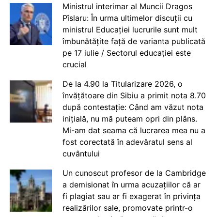
Ministrul interimar al Muncii Dragos
Pîslaru: În urma ultimelor discuții cu
ministrul Educației lucrurile sunt mult
îmbunătățite față de varianta publicată
pe 17 iulie / Sectorul educației este
crucial
De la 4.90 la Titularizare 2026, o
învățătoare din Sibiu a primit nota 8.70
după contestație: Când am văzut nota
inițială, nu mă puteam opri din plâns.
Mi-am dat seama că lucrarea mea nu a
fost corectată în adevăratul sens al
cuvântului
Un cunoscut profesor de la Cambridge
a demisionat în urma acuzațiilor că ar
fi plagiat sau ar fi exagerat în privința
realizărilor sale, promovate printr-o