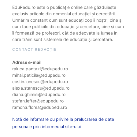
EduPedu.ro este o publicație online care găzduiește
exclusiv articole din domeniul educației și cercetării.
Urmărim constant cum sunt educați copiii noștri, cine și
cum face politicile din educație și cercetare, cine și cum
îi formează pe profesori, cât de adecvate la lumea în
care trăim sunt sistemele de educație și cercetare.
CONTACT REDACȚIE
Adrese e-mail
raluca.pantazi@edupedu.ro
mihai.peticila@edupedu.ro
costin.ionescu@edupedu.ro
alexa.stanescu@edupedu.ro
diana.ghimisi@edupedu.ro
stefan.lefter@edupedu.ro
ramona.florea@edupedu.ro
Notă de informare cu privire la prelucrarea de date
personale prin intermediul site-ului