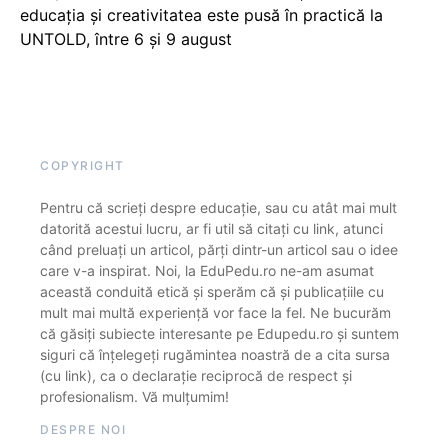
educația și creativitatea este pusă în practică la
UNTOLD, între 6 și 9 august
COPYRIGHT
Pentru că scrieți despre educație, sau cu atât mai mult
datorită acestui lucru, ar fi util să citați cu link, atunci
când preluați un articol, părți dintr-un articol sau o idee
care v-a inspirat. Noi, la EduPedu.ro ne-am asumat
această conduită etică și sperăm că și publicațiile cu
mult mai multă experiență vor face la fel. Ne bucurăm
că găsiți subiecte interesante pe Edupedu.ro și suntem
siguri că înțelegeți rugămintea noastră de a cita sursa
(cu link), ca o declarație reciprocă de respect și
profesionalism. Vă mulțumim!
DESPRE NOI