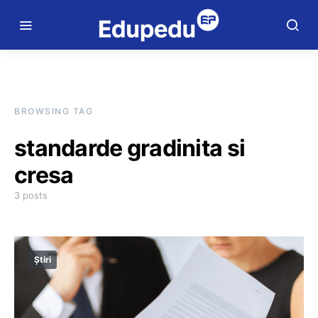
BROWSING TAG
standarde gradinita si
cresa
3 posts
Știri