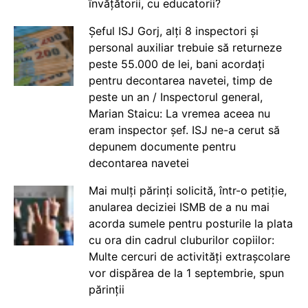
învățătorii, cu educatorii?
Șeful ISJ Gorj, alți 8 inspectori și
personal auxiliar trebuie să returneze
peste 55.000 de lei, bani acordați
pentru decontarea navetei, timp de
peste un an / Inspectorul general,
Marian Staicu: La vremea aceea nu
eram inspector șef. ISJ ne-a cerut să
depunem documente pentru
decontarea navetei
Mai mulți părinți solicită, într-o petiție,
anularea deciziei ISMB de a nu mai
acorda sumele pentru posturile la plata
cu ora din cadrul cluburilor copiilor:
Multe cercuri de activități extrașcolare
vor dispărea de la 1 septembrie, spun
părinții