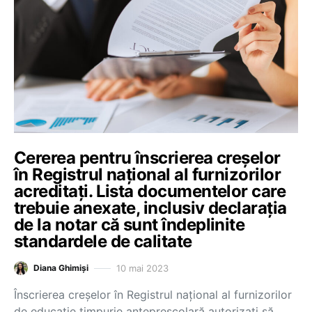
Cererea pentru înscrierea creșelor
în Registrul național al furnizorilor
acreditați. Lista documentelor care
trebuie anexate, inclusiv declarația
de la notar că sunt îndeplinite
standardele de calitate
10 mai 2023
Diana Ghimiși
Înscrierea creșelor în Registrul național al furnizorilor
de educație timpurie antepreșcolară autorizați să