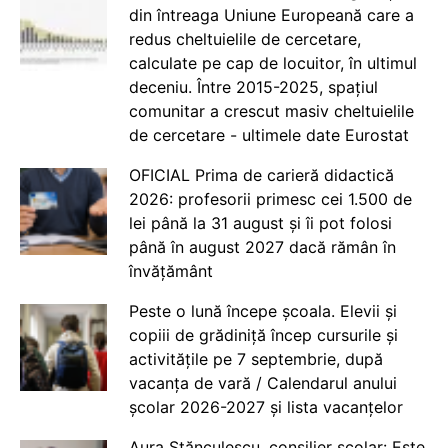
din întreaga Uniune Europeană care a
redus cheltuielile de cercetare,
calculate pe cap de locuitor, în ultimul
deceniu. Între 2015-2025, spațiul
comunitar a crescut masiv cheltuielile
de cercetare - ultimele date Eurostat
OFICIAL Prima de carieră didactică
2026: profesorii primesc cei 1.500 de
lei până la 31 august și îi pot folosi
până în august 2027 dacă rămân în
învățământ
Peste o lună începe școala. Elevii și
copiii de grădiniță încep cursurile și
activitățile pe 7 septembrie, după
vacanța de vară / Calendarul anului
școlar 2026-2027 și lista vacanțelor
Aura Stănculescu, consilier școlar: Este