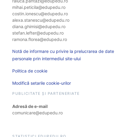
raluca.pantazi@edupedu.ro
mihai.peticila@edupedu.ro
costin.ionescu@edupedu.ro
alexa.stanescu@edupedu.ro
diana.ghimisi@edupedu.ro
stefan.lefter@edupedu.ro
ramona.florea@edupedu.ro
Notă de informare cu privire la prelucrarea de date
personale prin intermediul site-ului
Politica de cookie
Modifică setarile cookie-urilor
PUBLICITATE ȘI PARTENERIATE
Adresă de e-mail
comunicare@edupedu.ro
STATISTICI EDUPEDU.RO