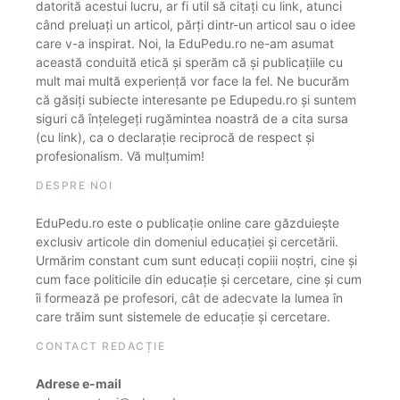
datorită acestui lucru, ar fi util să citați cu link, atunci
când preluați un articol, părți dintr-un articol sau o idee
care v-a inspirat. Noi, la EduPedu.ro ne-am asumat
această conduită etică și sperăm că și publicațiile cu
mult mai multă experiență vor face la fel. Ne bucurăm
că găsiți subiecte interesante pe Edupedu.ro și suntem
siguri că înțelegeți rugămintea noastră de a cita sursa
(cu link), ca o declarație reciprocă de respect și
profesionalism. Vă mulțumim!
DESPRE NOI
EduPedu.ro este o publicație online care găzduiește
exclusiv articole din domeniul educației și cercetării.
Urmărim constant cum sunt educați copiii noștri, cine și
cum face politicile din educație și cercetare, cine și cum
îi formează pe profesori, cât de adecvate la lumea în
care trăim sunt sistemele de educație și cercetare.
CONTACT REDACȚIE
Adrese e-mail