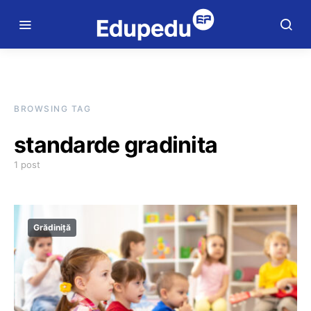
BROWSING TAG
standarde gradinita
1 post
Grădiniță