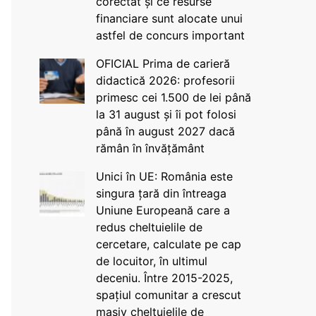
corectat și ce resurse
financiare sunt alocate unui
astfel de concurs important
OFICIAL Prima de carieră
didactică 2026: profesorii
primesc cei 1.500 de lei până
la 31 august și îi pot folosi
până în august 2027 dacă
rămân în învățământ
Unici în UE: România este
singura țară din întreaga
Uniune Europeană care a
redus cheltuielile de
cercetare, calculate pe cap
de locuitor, în ultimul
deceniu. Între 2015-2025,
spațiul comunitar a crescut
masiv cheltuielile de