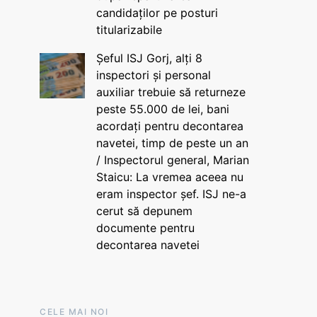
candidaților pe posturi
titularizabile
Șeful ISJ Gorj, alți 8
inspectori și personal
auxiliar trebuie să returneze
peste 55.000 de lei, bani
acordați pentru decontarea
navetei, timp de peste un an
/ Inspectorul general, Marian
Staicu: La vremea aceea nu
eram inspector șef. ISJ ne-a
cerut să depunem
documente pentru
decontarea navetei
CELE MAI NOI