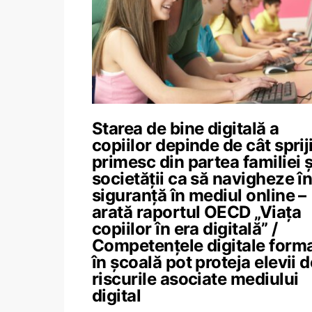
Starea de bine digitală a
copiilor depinde de cât sprij
primesc din partea familiei ș
societății ca să navigheze î
siguranță în mediul online –
arată raportul OECD „Viața
copiilor în era digitală” /
Competențele digitale form
în școală pot proteja elevii d
riscurile asociate mediului
digital