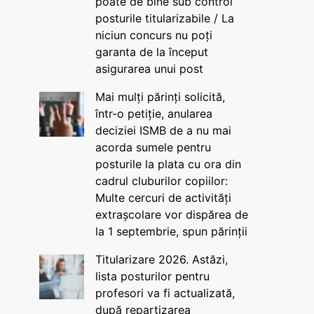
poate de bine sub control
posturile titularizabile / La
niciun concurs nu poți
garanta de la început
asigurarea unui post
Mai mulți părinți solicită,
într-o petiție, anularea
deciziei ISMB de a nu mai
acorda sumele pentru
posturile la plata cu ora din
cadrul cluburilor copiilor:
Multe cercuri de activități
extrașcolare vor dispărea de
la 1 septembrie, spun părinții
Titularizare 2026. Astăzi,
lista posturilor pentru
profesori va fi actualizată,
după repartizarea