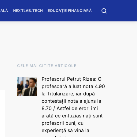
OALĂ
NEXTLAB.TECH
EDUCAȚIE FINANCIARĂ
CELE MAI CITITE ARTICOLE
Profesorul Petruț Rizea: O
profesoară a luat nota 4.90
la Titularizare, iar după
contestații nota a ajuns la
8.70 / Astfel de erori îmi
arată ce entuziasmați sunt
profesorii buni, cu
experiență să vină la