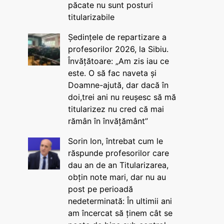
păcate nu sunt posturi
titularizabile
Ședințele de repartizare a
profesorilor 2026, la Sibiu.
Învățătoare: „Am zis iau ce
este. O să fac naveta și
Doamne-ajută, dar dacă în
doi,trei ani nu reușesc să mă
titularizez nu cred că mai
rămân în învățământ”
Sorin Ion, întrebat cum le
răspunde profesorilor care
dau an de an Titularizarea,
obțin note mari, dar nu au
post pe perioadă
nedeterminată: În ultimii ani
am încercat să ținem cât se