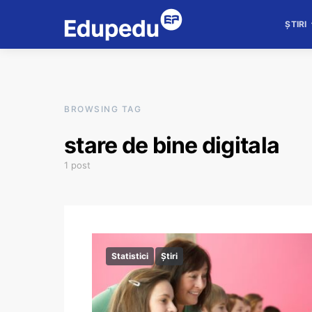
ȘTIRI
BROWSING TAG
stare de bine digitala
1 post
Statistici
Știri