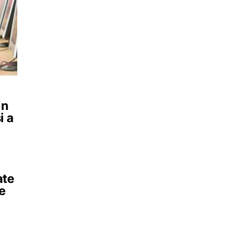
in
i a
n
ate
e