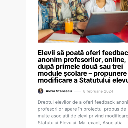
Elevii să poată oferi feedba
anonim profesorilor, online,
după primele două sau trei
module școlare – propunere
modificare a Statutului elev
8 februarie 2024
Alexa Stănescu
Dreptul elevilor de a oferi feedback anon
profesorilor apare în proiectul propus de
multe asociații de elevi privind modificar
Statutului Elevului. Mai exact, Asociația