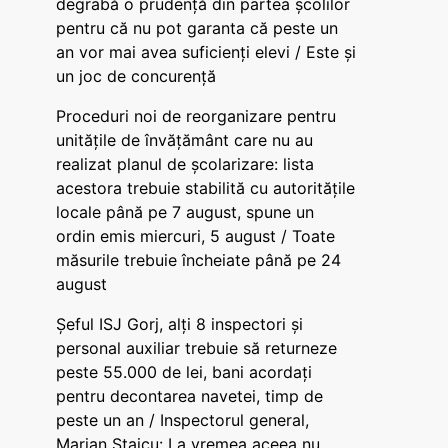
degrabă o prudență din partea școlilor
pentru că nu pot garanta că peste un
an vor mai avea suficienți elevi / Este și
un joc de concurență
Proceduri noi de reorganizare pentru
unitățile de învățământ care nu au
realizat planul de școlarizare: lista
acestora trebuie stabilită cu autoritățile
locale până pe 7 august, spune un
ordin emis miercuri, 5 august / Toate
măsurile trebuie încheiate până pe 24
august
Șeful ISJ Gorj, alți 8 inspectori și
personal auxiliar trebuie să returneze
peste 55.000 de lei, bani acordați
pentru decontarea navetei, timp de
peste un an / Inspectorul general,
Marian Staicu: La vremea aceea nu