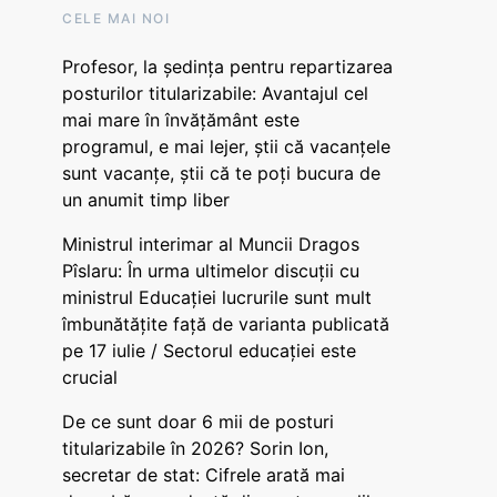
CELE MAI NOI
Profesor, la ședința pentru repartizarea
posturilor titularizabile: Avantajul cel
mai mare în învățământ este
programul, e mai lejer, știi că vacanțele
sunt vacanţe, știi că te poți bucura de
un anumit timp liber
Ministrul interimar al Muncii Dragos
Pîslaru: În urma ultimelor discuții cu
ministrul Educației lucrurile sunt mult
îmbunătățite față de varianta publicată
pe 17 iulie / Sectorul educației este
crucial
De ce sunt doar 6 mii de posturi
titularizabile în 2026? Sorin Ion,
secretar de stat: Cifrele arată mai