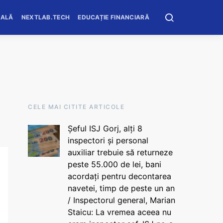
OALĂ
NEXTLAB.TECH
EDUCAȚIE FINANCIARĂ
CELE MAI CITITE ARTICOLE
Șeful ISJ Gorj, alți 8
inspectori și personal
auxiliar trebuie să returneze
peste 55.000 de lei, bani
acordați pentru decontarea
navetei, timp de peste un an
/ Inspectorul general, Marian
Staicu: La vremea aceea nu