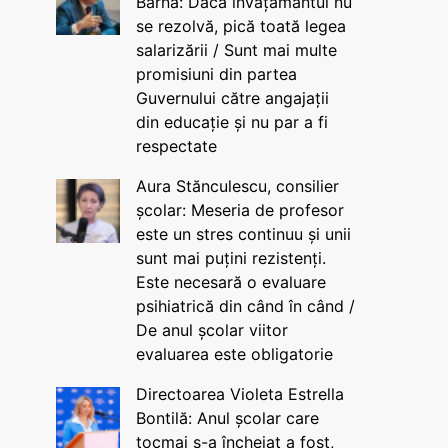
Barna: Dacă învățământul nu
se rezolvă, pică toată legea
salarizării / Sunt mai multe
promisiuni din partea
Guvernului către angajații
din educație și nu par a fi
respectate
Aura Stănculescu, consilier
școlar: Meseria de profesor
este un stres continuu și unii
sunt mai puțini rezistenți.
Este necesară o evaluare
psihiatrică din când în când /
De anul școlar viitor
evaluarea este obligatorie
Directoarea Violeta Estrella
Bontilă: Anul școlar care
tocmai s-a încheiat a fost,