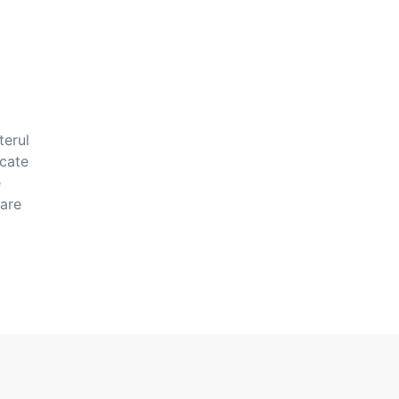
terul
icate
e
tare