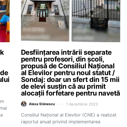
ck
Desființarea intrării separate
pentru profesori, din școli,
propusă de Consiliul Național
 de
al Elevilor pentru noul statut /
ului
Sondaj: doar un sfert din 15 mii
de elevi susțin că au primit
alocații forfetare pentru navetă
im
1 decembrie 2023
Alexa Stănescu
 mai
ea
Consiliul Național al Elevilor (CNE) a realizat
raportul anual privind implementarea