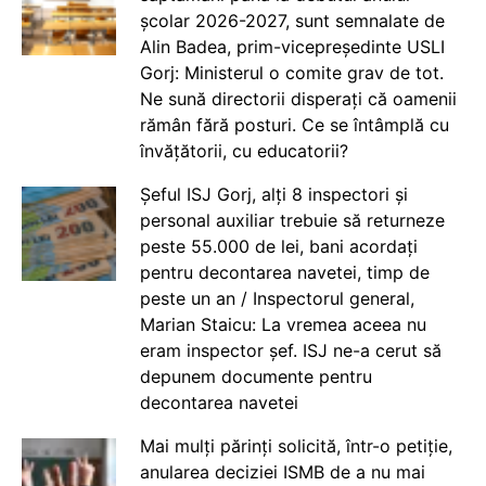
școlar 2026-2027, sunt semnalate de
Alin Badea, prim-vicepreședinte USLI
Gorj: Ministerul o comite grav de tot.
Ne sună directorii disperați că oamenii
rămân fără posturi. Ce se întâmplă cu
învățătorii, cu educatorii?
Șeful ISJ Gorj, alți 8 inspectori și
personal auxiliar trebuie să returneze
peste 55.000 de lei, bani acordați
pentru decontarea navetei, timp de
peste un an / Inspectorul general,
Marian Staicu: La vremea aceea nu
eram inspector șef. ISJ ne-a cerut să
depunem documente pentru
decontarea navetei
Mai mulți părinți solicită, într-o petiție,
anularea deciziei ISMB de a nu mai