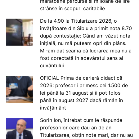
maratoane parcurse și milioane de lire
strânse în scopuri caritabile
De la 4.90 la Titularizare 2026, o
învățătoare din Sibiu a primit nota 8.70
după contestație: Când am văzut nota
inițială, nu mă puteam opri din plâns.
Mi-am dat seama că lucrarea mea nu a
fost corectată în adevăratul sens al
cuvântului
OFICIAL Prima de carieră didactică
2026: profesorii primesc cei 1.500 de
lei până la 31 august și îi pot folosi
până în august 2027 dacă rămân în
învățământ
Sorin Ion, întrebat cum le răspunde
profesorilor care dau an de an
Titularizarea, obțin note mari, dar nu au