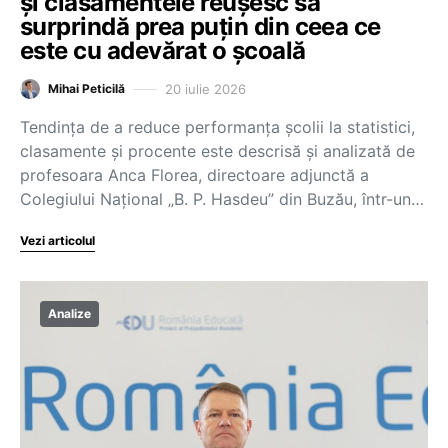
și clasamentele reușesc să
surprindă prea puțin din ceea ce
este cu adevărat o școală
20 iulie 2026
Mihai Peticilă
Tendința de a reduce performanța școlii la statistici,
clasamente și procente este descrisă și analizată de
profesoara Anca Florea, directoare adjunctă a
Colegiului Național „B. P. Hasdeu” din Buzău, într-un…
Vezi articolul
Analize