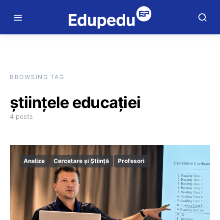
BROWSING TAG
științele educației
4 posts
Analize
Cercetare și Știință
Profesori