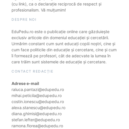
(cu link), ca o declarație reciprocă de respect și
profesionalism. Vă mulțumim!
DESPRE NOI
EduPedu.ro este o publicație online care găzduiește
exclusiv articole din domeniul educației și cercetării.
Urmărim constant cum sunt educați copiii noștri, cine și
cum face politicile din educație și cercetare, cine și cum
îi formează pe profesori, cât de adecvate la lumea în
care trăim sunt sistemele de educație și cercetare.
CONTACT REDACȚIE
Adrese e-mail
raluca.pantazi@edupedu.ro
mihai.peticila@edupedu.ro
costin.ionescu@edupedu.ro
alexa.stanescu@edupedu.ro
diana.ghimisi@edupedu.ro
stefan.lefter@edupedu.ro
ramona.florea@edupedu.ro