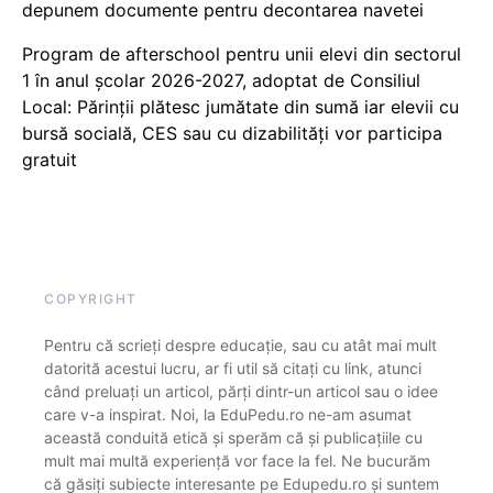
depunem documente pentru decontarea navetei
Program de afterschool pentru unii elevi din sectorul
1 în anul școlar 2026-2027, adoptat de Consiliul
Local: Părinții plătesc jumătate din sumă iar elevii cu
bursă socială, CES sau cu dizabilităţi vor participa
gratuit
COPYRIGHT
Pentru că scrieți despre educație, sau cu atât mai mult
datorită acestui lucru, ar fi util să citați cu link, atunci
când preluați un articol, părți dintr-un articol sau o idee
care v-a inspirat. Noi, la EduPedu.ro ne-am asumat
această conduită etică și sperăm că și publicațiile cu
mult mai multă experiență vor face la fel. Ne bucurăm
că găsiți subiecte interesante pe Edupedu.ro și suntem