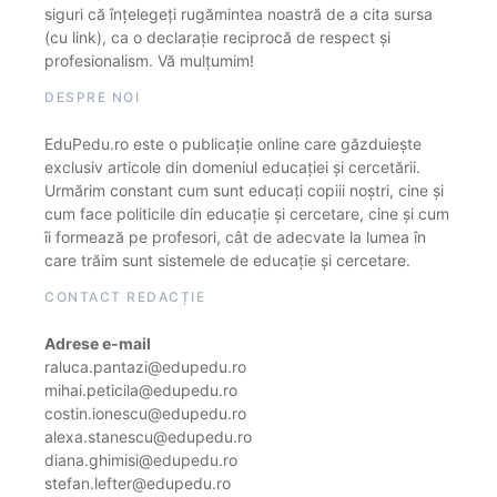
siguri că înțelegeți rugămintea noastră de a cita sursa
(cu link), ca o declarație reciprocă de respect și
profesionalism. Vă mulțumim!
DESPRE NOI
EduPedu.ro este o publicație online care găzduiește
exclusiv articole din domeniul educației și cercetării.
Urmărim constant cum sunt educați copiii noștri, cine și
cum face politicile din educație și cercetare, cine și cum
îi formează pe profesori, cât de adecvate la lumea în
care trăim sunt sistemele de educație și cercetare.
CONTACT REDACȚIE
Adrese e-mail
raluca.pantazi@edupedu.ro
mihai.peticila@edupedu.ro
costin.ionescu@edupedu.ro
alexa.stanescu@edupedu.ro
diana.ghimisi@edupedu.ro
stefan.lefter@edupedu.ro