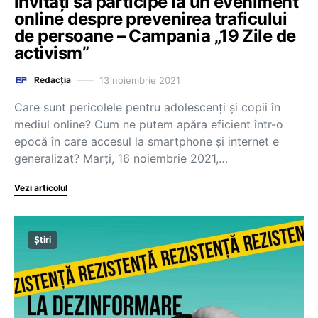
invitați să participe la un eveniment
online despre prevenirea traficului
de persoane – Campania „19 Zile de
activism”
13 noiembrie 2021
Redacția
Care sunt pericolele pentru adolescenți și copii în
mediul online? Cum ne putem apăra eficient într-o
epocă în care accesul la smartphone și internet e
generalizat? Marți, 16 noiembrie 2021,…
Vezi articolul
Știri