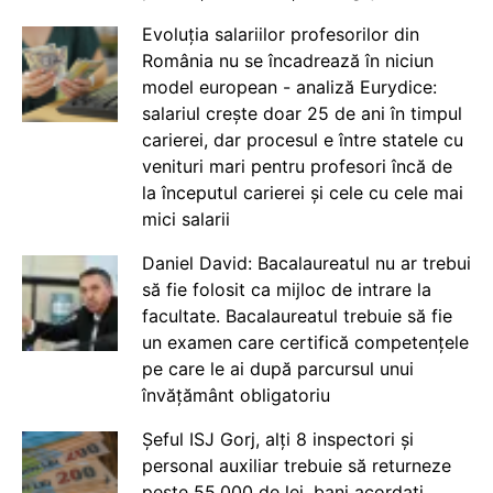
Evoluția salariilor profesorilor din
România nu se încadrează în niciun
model european - analiză Eurydice:
salariul crește doar 25 de ani în timpul
carierei, dar procesul e între statele cu
venituri mari pentru profesori încă de
la începutul carierei și cele cu cele mai
mici salarii
Daniel David: Bacalaureatul nu ar trebui
să fie folosit ca mijloc de intrare la
facultate. Bacalaureatul trebuie să fie
un examen care certifică competențele
pe care le ai după parcursul unui
învățământ obligatoriu
Șeful ISJ Gorj, alți 8 inspectori și
personal auxiliar trebuie să returneze
peste 55.000 de lei, bani acordați