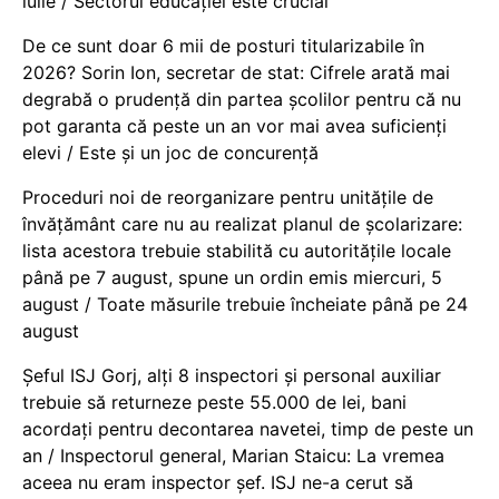
iulie / Sectorul educației este crucial
De ce sunt doar 6 mii de posturi titularizabile în
2026? Sorin Ion, secretar de stat: Cifrele arată mai
degrabă o prudență din partea școlilor pentru că nu
pot garanta că peste un an vor mai avea suficienți
elevi / Este și un joc de concurență
Proceduri noi de reorganizare pentru unitățile de
învățământ care nu au realizat planul de școlarizare:
lista acestora trebuie stabilită cu autoritățile locale
până pe 7 august, spune un ordin emis miercuri, 5
august / Toate măsurile trebuie încheiate până pe 24
august
Șeful ISJ Gorj, alți 8 inspectori și personal auxiliar
trebuie să returneze peste 55.000 de lei, bani
acordați pentru decontarea navetei, timp de peste un
an / Inspectorul general, Marian Staicu: La vremea
aceea nu eram inspector șef. ISJ ne-a cerut să