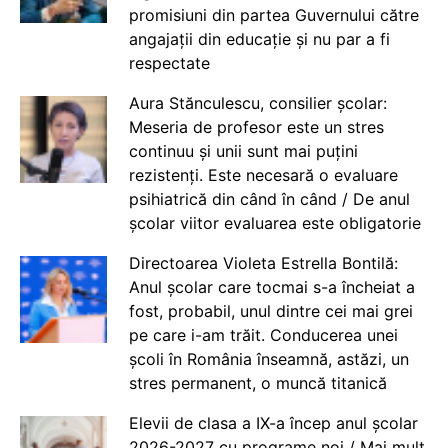
promisiuni din partea Guvernului către
angajații din educație și nu par a fi
respectate
Aura Stănculescu, consilier școlar:
Meseria de profesor este un stres
continuu și unii sunt mai puțini
rezistenți. Este necesară o evaluare
psihiatrică din când în când / De anul
școlar viitor evaluarea este obligatorie
Directoarea Violeta Estrella Bontilă:
Anul școlar care tocmai s-a încheiat a
fost, probabil, unul dintre cei mai grei
pe care i-am trăit. Conducerea unei
școli în România înseamnă, astăzi, un
stres permanent, o muncă titanică
Elevii de clasa a IX-a încep anul școlar
2026-2027 cu programe noi / Mai mult