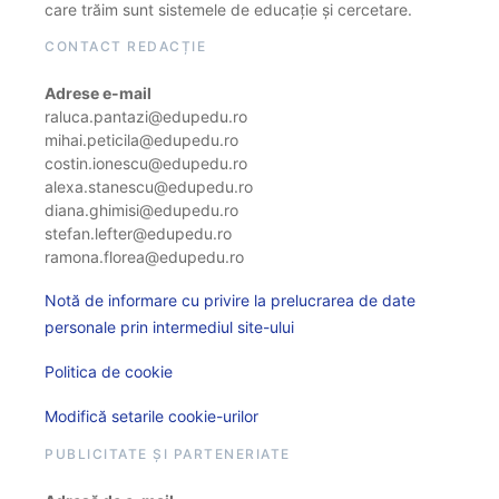
care trăim sunt sistemele de educație și cercetare.
CONTACT REDACȚIE
Adrese e-mail
raluca.pantazi@edupedu.ro
mihai.peticila@edupedu.ro
costin.ionescu@edupedu.ro
alexa.stanescu@edupedu.ro
diana.ghimisi@edupedu.ro
stefan.lefter@edupedu.ro
ramona.florea@edupedu.ro
Notă de informare cu privire la prelucrarea de date
personale prin intermediul site-ului
Politica de cookie
Modifică setarile cookie-urilor
PUBLICITATE ȘI PARTENERIATE