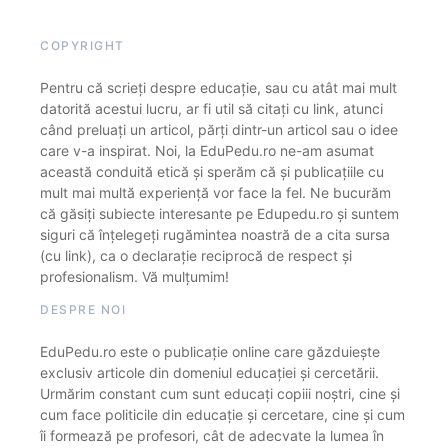
COPYRIGHT
Pentru că scrieți despre educație, sau cu atât mai mult
datorită acestui lucru, ar fi util să citați cu link, atunci
când preluați un articol, părți dintr-un articol sau o idee
care v-a inspirat. Noi, la EduPedu.ro ne-am asumat
această conduită etică și sperăm că și publicațiile cu
mult mai multă experiență vor face la fel. Ne bucurăm
că găsiți subiecte interesante pe Edupedu.ro și suntem
siguri că înțelegeți rugămintea noastră de a cita sursa
(cu link), ca o declarație reciprocă de respect și
profesionalism. Vă mulțumim!
DESPRE NOI
EduPedu.ro este o publicație online care găzduiește
exclusiv articole din domeniul educației și cercetării.
Urmărim constant cum sunt educați copiii noștri, cine și
cum face politicile din educație și cercetare, cine și cum
îi formează pe profesori, cât de adecvate la lumea în