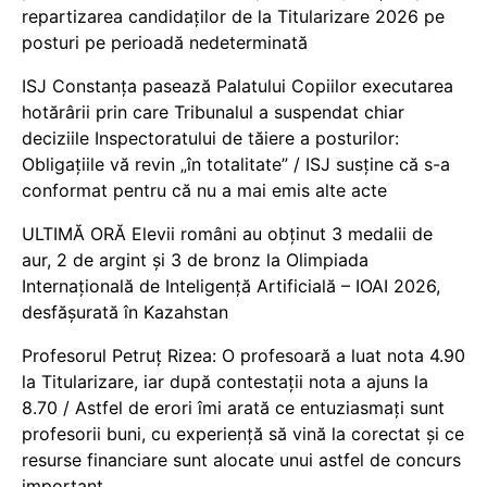
repartizarea candidaților de la Titularizare 2026 pe
posturi pe perioadă nedeterminată
ISJ Constanța pasează Palatului Copiilor executarea
hotărârii prin care Tribunalul a suspendat chiar
deciziile Inspectoratului de tăiere a posturilor:
Obligațiile vă revin „în totalitate” / ISJ susține că s-a
conformat pentru că nu a mai emis alte acte
ULTIMĂ ORĂ Elevii români au obținut 3 medalii de
aur, 2 de argint și 3 de bronz la Olimpiada
Internațională de Inteligență Artificială – IOAI 2026,
desfășurată în Kazahstan
Profesorul Petruț Rizea: O profesoară a luat nota 4.90
la Titularizare, iar după contestații nota a ajuns la
8.70 / Astfel de erori îmi arată ce entuziasmați sunt
profesorii buni, cu experiență să vină la corectat și ce
resurse financiare sunt alocate unui astfel de concurs
important