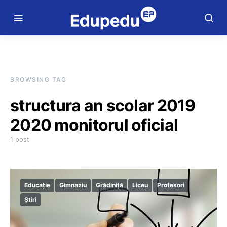
BROWSING TAG
structura an scolar 2019
2020 monitorul oficial
1 post
Educație
Gimnaziu
Grădiniță
Liceu
Profesori
Știri