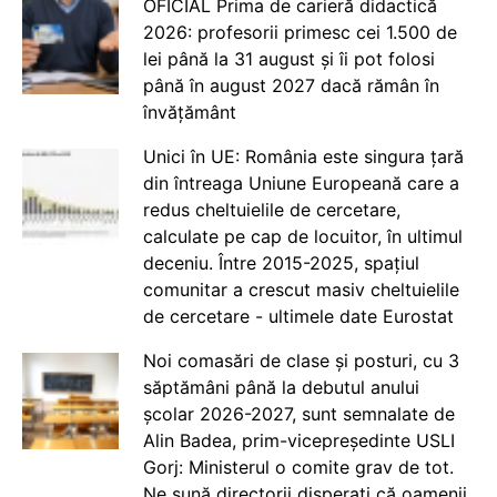
OFICIAL Prima de carieră didactică
2026: profesorii primesc cei 1.500 de
lei până la 31 august și îi pot folosi
până în august 2027 dacă rămân în
învățământ
Unici în UE: România este singura țară
din întreaga Uniune Europeană care a
redus cheltuielile de cercetare,
calculate pe cap de locuitor, în ultimul
deceniu. Între 2015-2025, spațiul
comunitar a crescut masiv cheltuielile
de cercetare - ultimele date Eurostat
Noi comasări de clase și posturi, cu 3
săptămâni până la debutul anului
școlar 2026-2027, sunt semnalate de
Alin Badea, prim-vicepreședinte USLI
Gorj: Ministerul o comite grav de tot.
Ne sună directorii disperați că oamenii