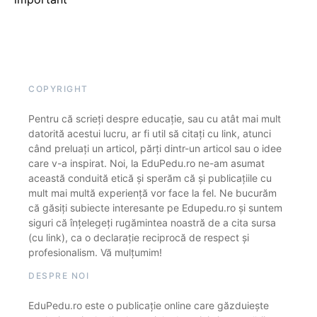
COPYRIGHT
Pentru că scrieți despre educație, sau cu atât mai mult
datorită acestui lucru, ar fi util să citați cu link, atunci
când preluați un articol, părți dintr-un articol sau o idee
care v-a inspirat. Noi, la EduPedu.ro ne-am asumat
această conduită etică și sperăm că și publicațiile cu
mult mai multă experiență vor face la fel. Ne bucurăm
că găsiți subiecte interesante pe Edupedu.ro și suntem
siguri că înțelegeți rugămintea noastră de a cita sursa
(cu link), ca o declarație reciprocă de respect și
profesionalism. Vă mulțumim!
DESPRE NOI
EduPedu.ro este o publicație online care găzduiește