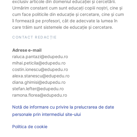
exclusiv articole din domeniul educației și cercetării.
Urmărim constant cum sunt educați copiii noștri, cine și
cum face politicile din educație și cercetare, cine și cum
îi formează pe profesori, cât de adecvate la lumea în
care trăim sunt sistemele de educație și cercetare.
CONTACT REDACȚIE
Adrese e-mail
raluca.pantazi@edupedu.ro
mihai.peticila@edupedu.ro
costin.ionescu@edupedu.ro
alexa.stanescu@edupedu.ro
diana.ghimisi@edupedu.ro
stefan.lefter@edupedu.ro
ramona.florea@edupedu.ro
Notă de informare cu privire la prelucrarea de date
personale prin intermediul site-ului
Politica de cookie