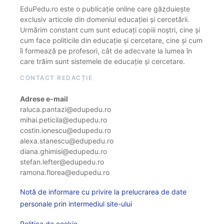
EduPedu.ro este o publicație online care găzduiește
exclusiv articole din domeniul educației și cercetării.
Urmărim constant cum sunt educați copiii noștri, cine și
cum face politicile din educație și cercetare, cine și cum
îi formează pe profesori, cât de adecvate la lumea în
care trăim sunt sistemele de educație și cercetare.
CONTACT REDACȚIE
Adrese e-mail
raluca.pantazi@edupedu.ro
mihai.peticila@edupedu.ro
costin.ionescu@edupedu.ro
alexa.stanescu@edupedu.ro
diana.ghimisi@edupedu.ro
stefan.lefter@edupedu.ro
ramona.florea@edupedu.ro
Notă de informare cu privire la prelucrarea de date
personale prin intermediul site-ului
Politica de cookie