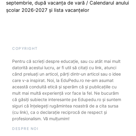
septembrie, după vacanța de vară / Calendarul anului
școlar 2026-2027 și lista vacanțelor
COPYRIGHT
Pentru că scrieți despre educație, sau cu atât mai mult
datorită acestui lucru, ar fi util să citați cu link, atunci
când preluați un articol, părți dintr-un articol sau o idee
care v-a inspirat. Noi, la EduPedu.ro ne-am asumat
această conduită etică și sperăm că și publicațiile cu
mult mai multă experiență vor face la fel. Ne bucurăm
că găsiți subiecte interesante pe Edupedu.ro și suntem
siguri că înțelegeți rugămintea noastră de a cita sursa
(cu link), ca o declarație reciprocă de respect și
profesionalism. Vă mulțumim!
DESPRE NOI