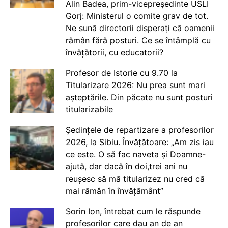
Alin Badea, prim-vicepreședinte USLI
Gorj: Ministerul o comite grav de tot.
Ne sună directorii disperați că oamenii
rămân fără posturi. Ce se întâmplă cu
învățătorii, cu educatorii?
Profesor de Istorie cu 9.70 la
Titularizare 2026: Nu prea sunt mari
așteptările. Din păcate nu sunt posturi
titularizabile
Ședințele de repartizare a profesorilor
2026, la Sibiu. Învățătoare: „Am zis iau
ce este. O să fac naveta și Doamne-
ajută, dar dacă în doi,trei ani nu
reușesc să mă titularizez nu cred că
mai rămân în învățământ”
Sorin Ion, întrebat cum le răspunde
profesorilor care dau an de an