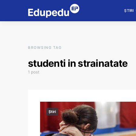
ȘTIRI
BROWSING TAG
studenti in strainatate
1 post
Știri