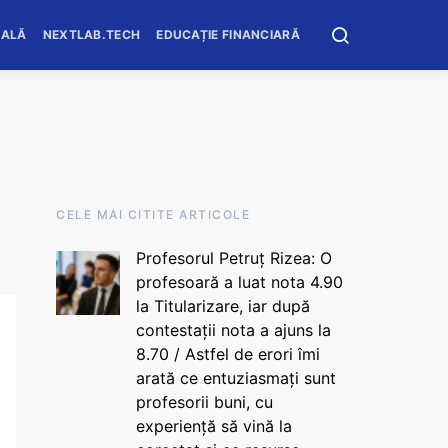
OALĂ
NEXTLAB.TECH
EDUCAȚIE FINANCIARĂ
CELE MAI CITITE ARTICOLE
Profesorul Petruț Rizea: O
profesoară a luat nota 4.90
la Titularizare, iar după
contestații nota a ajuns la
8.70 / Astfel de erori îmi
arată ce entuziasmați sunt
profesorii buni, cu
experiență să vină la