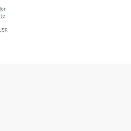
lor
ate
 USR