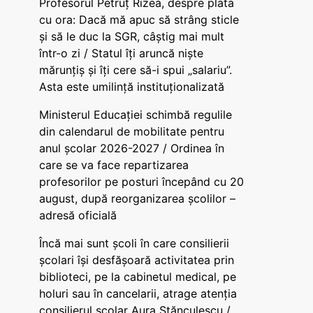
Profesorul Petruț Rizea, despre plata
cu ora: Dacă mă apuc să strâng sticle
și să le duc la SGR, câștig mai mult
într-o zi / Statul îți aruncă niște
mărunțiș și îți cere să-i spui „salariu”.
Asta este umilință instituționalizată
Ministerul Educației schimbă regulile
din calendarul de mobilitate pentru
anul școlar 2026-2027 / Ordinea în
care se va face repartizarea
profesorilor pe posturi începând cu 20
august, după reorganizarea școlilor –
adresă oficială
Încă mai sunt școli în care consilierii
școlari își desfășoară activitatea prin
biblioteci, pe la cabinetul medical, pe
holuri sau în cancelarii, atrage atenția
consilierul școlar Aura Stănculescu /