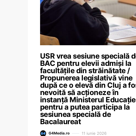
USR vrea sesiune specială 
BAC pentru elevii admiși la
facultățile din străinătate /
Propunerea legislativă vine
după ce o elevă din Cluj a fo
nevoită să acționeze în
instanță Ministerul Educație
pentru a putea participa la
sesiunea specială de
Bacalaureat
11 iunie 2026
G4Media.ro