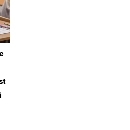
de
st
i