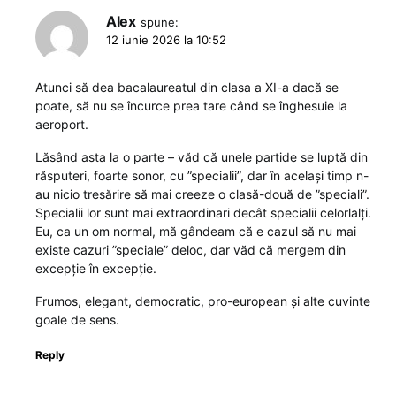
Alex
spune:
12 iunie 2026 la 10:52
Atunci să dea bacalaureatul din clasa a XI-a dacă se
poate, să nu se încurce prea tare când se înghesuie la
aeroport.
Lăsând asta la o parte – văd că unele partide se luptă din
răsputeri, foarte sonor, cu ”specialii”, dar în același timp n-
au nicio tresărire să mai creeze o clasă-două de ”speciali”.
Specialii lor sunt mai extraordinari decât specialii celorlalți.
Eu, ca un om normal, mă gândeam că e cazul să nu mai
existe cazuri ”speciale” deloc, dar văd că mergem din
excepție în excepție.
Frumos, elegant, democratic, pro-european și alte cuvinte
goale de sens.
Reply