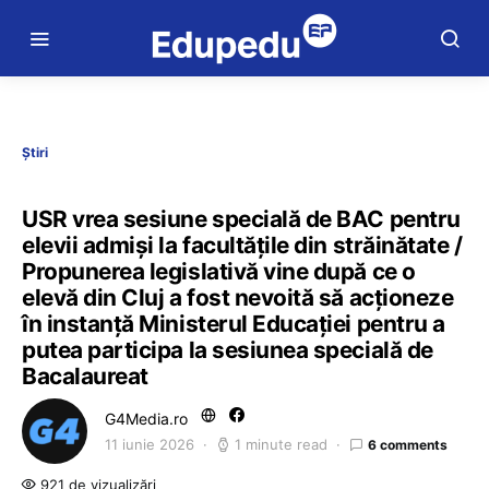
Știri
USR vrea sesiune specială de BAC pentru
elevii admiși la facultățile din străinătate /
Propunerea legislativă vine după ce o
elevă din Cluj a fost nevoită să acționeze
în instanță Ministerul Educației pentru a
putea participa la sesiunea specială de
Bacalaureat
G4Media.ro
11 iunie 2026
1 minute read
6 comments
921 de vizualizări