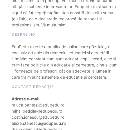
mult mai multă experiență vor face la fel. Ne bucurăm
că găsiți subiecte interesante pe Edupedu.ro și suntem
siguri că înțelegeți rugămintea noastră de a cita sursa
(cu link), ca o declarație reciprocă de respect și
profesionalism. Vă mulțumim!
DESPRE NOI
EduPedu.ro este o publicație online care găzduiește
exclusiv articole din domeniul educației și cercetării.
Urmărim constant cum sunt educați copiii noștri, cine și
cum face politicile din educație și cercetare, cine și cum
îi formează pe profesori, cât de adecvate la lumea în
care trăim sunt sistemele de educație și cercetare.
CONTACT REDACȚIE
Adrese e-mail
raluca.pantazi@edupedu.ro
mihai.peticila@edupedu.ro
costin.ionescu@edupedu.ro
alexa.stanescu@edupedu.ro
diana.ghimisi@edupedu.ro