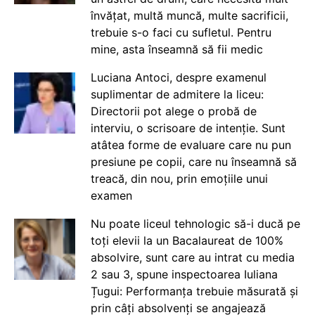
învățat, multă muncă, multe sacrificii,
trebuie s-o faci cu sufletul. Pentru
mine, asta înseamnă să fii medic
Luciana Antoci, despre examenul
suplimentar de admitere la liceu:
Directorii pot alege o probă de
interviu, o scrisoare de intenție. Sunt
atâtea forme de evaluare care nu pun
presiune pe copii, care nu înseamnă să
treacă, din nou, prin emoțiile unui
examen
Nu poate liceul tehnologic să-i ducă pe
toți elevii la un Bacalaureat de 100%
absolvire, sunt care au intrat cu media
2 sau 3, spune inspectoarea Iuliana
Țugui: Performanța trebuie măsurată și
prin câți absolvenți se angajează