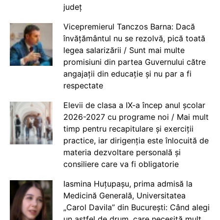
județ
Vicepremierul Tanczos Barna: Dacă
învățământul nu se rezolvă, pică toată
legea salarizării / Sunt mai multe
promisiuni din partea Guvernului către
angajații din educație și nu par a fi
respectate
Elevii de clasa a IX-a încep anul școlar
2026-2027 cu programe noi / Mai mult
timp pentru recapitulare și exerciții
practice, iar dirigenția este înlocuită de
materia dezvoltare personală și
consiliere care va fi obligatorie
Iasmina Huțupașu, prima admisă la
Medicină Generală, Universitatea
„Carol Davila” din București: Când alegi
un astfel de drum, care necesită mult