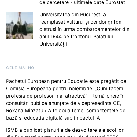
de cercetare - ultimele date Eurostat
Universitatea din București a
reamplasat vulturul și cei doi grifoni
distruși în urma bombardamentelor din
anul 1944 pe frontonul Palatului
Universității
CELE MAI NOI
Pachetul European pentru Educație este pregătit de
Comisia Europeană pentru noiembrie. „Cum facem
profesia de profesor mai atractivă” – temă-cheie în
consultări publice anunțate de vicepreședinta CE,
Roxana Mînzatu / Alte două teme: competențele de
bază și educația digitală sub impactul IA
ISMB a publicat planurile de dezvoltare ale școlilor