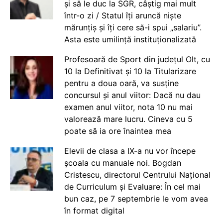
și să le duc la SGR, câștig mai mult
într-o zi / Statul îți aruncă niște
mărunțiș și îți cere să-i spui „salariu”.
Asta este umilință instituționalizată
Profesoară de Sport din județul Olt, cu
10 la Definitivat și 10 la Titularizare
pentru a doua oară, va susține
concursul și anul viitor: Dacă nu dau
examen anul viitor, nota 10 nu mai
valorează mare lucru. Cineva cu 5
poate să ia ore înaintea mea
Elevii de clasa a IX-a nu vor începe
școala cu manuale noi. Bogdan
Cristescu, directorul Centrului Național
de Curriculum și Evaluare: În cel mai
bun caz, pe 7 septembrie le vom avea
în format digital