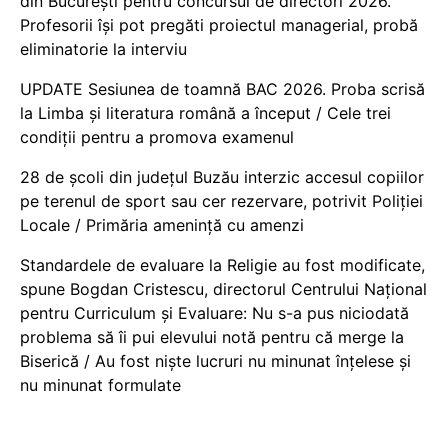
din București pentru concursul de directori 2026.
Profesorii își pot pregăti proiectul managerial, probă
eliminatorie la interviu
UPDATE Sesiunea de toamnă BAC 2026. Proba scrisă
la Limba și literatura română a început / Cele trei
condiții pentru a promova examenul
28 de școli din județul Buzău interzic accesul copiilor
pe terenul de sport sau cer rezervare, potrivit Poliției
Locale / Primăria amenință cu amenzi
Standardele de evaluare la Religie au fost modificate,
spune Bogdan Cristescu, directorul Centrului Național
pentru Curriculum și Evaluare: Nu s-a pus niciodată
problema să îi pui elevului notă pentru că merge la
Biserică / Au fost niște lucruri nu minunat înțelese și
nu minunat formulate