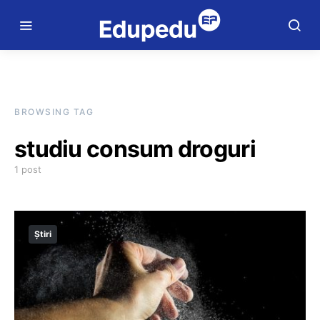
BROWSING TAG
studiu consum droguri
1 post
Știri