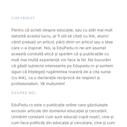
COPYRIGHT
Pentru că scrieți despre educație, sau cu atât mai mult
datorită acestui lucru, ar fi util să citați cu link, atunci
când preluați un articol, părți dintr-un articol sau o idee
care v-a inspirat. Noi, la EduPedu.ro ne-am asumat
această conduită etică și sperăm că și publicațiile cu
mult mai multă experiență vor face la fel. Ne bucurăm
că găsiți subiecte interesante pe Edupedu.ro și suntem
siguri că înțelegeți rugămintea noastră de a cita sursa
(cu link), ca o declarație reciprocă de respect și
profesionalism. Vă mulțumim!
DESPRE NOI
EduPedu.ro este o publicație online care găzduiește
exclusiv articole din domeniul educației și cercetării.
Urmărim constant cum sunt educați copiii noștri, cine și
cum face politicile din educație și cercetare, cine și cum