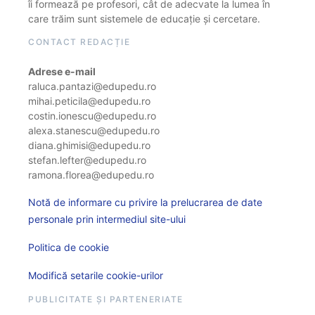
îi formează pe profesori, cât de adecvate la lumea în
care trăim sunt sistemele de educație și cercetare.
CONTACT REDACȚIE
Adrese e-mail
raluca.pantazi@edupedu.ro
mihai.peticila@edupedu.ro
costin.ionescu@edupedu.ro
alexa.stanescu@edupedu.ro
diana.ghimisi@edupedu.ro
stefan.lefter@edupedu.ro
ramona.florea@edupedu.ro
Notă de informare cu privire la prelucrarea de date
personale prin intermediul site-ului
Politica de cookie
Modifică setarile cookie-urilor
PUBLICITATE ȘI PARTENERIATE