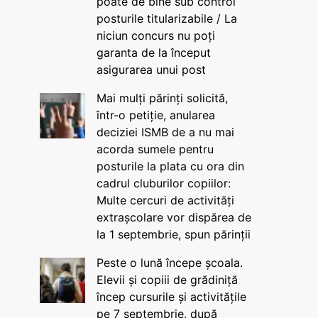
poate de bine sub control
posturile titularizabile / La
niciun concurs nu poți
garanta de la început
asigurarea unui post
Mai mulți părinți solicită,
într-o petiție, anularea
deciziei ISMB de a nu mai
acorda sumele pentru
posturile la plata cu ora din
cadrul cluburilor copiilor:
Multe cercuri de activități
extrașcolare vor dispărea de
la 1 septembrie, spun părinții
Peste o lună începe școala.
Elevii și copiii de grădiniță
încep cursurile și activitățile
pe 7 septembrie, după