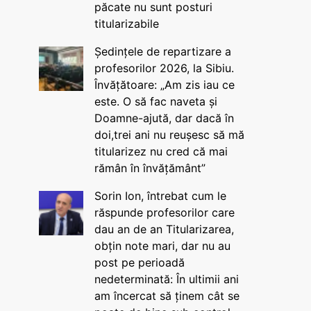
păcate nu sunt posturi
titularizabile
Ședințele de repartizare a
profesorilor 2026, la Sibiu.
Învățătoare: „Am zis iau ce
este. O să fac naveta și
Doamne-ajută, dar dacă în
doi,trei ani nu reușesc să mă
titularizez nu cred că mai
rămân în învățământ”
Sorin Ion, întrebat cum le
răspunde profesorilor care
dau an de an Titularizarea,
obțin note mari, dar nu au
post pe perioadă
nedeterminată: În ultimii ani
am încercat să ținem cât se