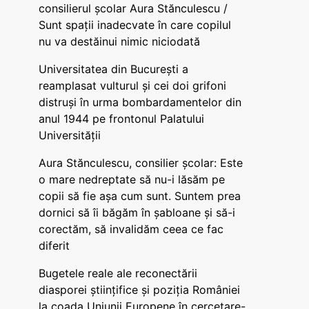
consilierul școlar Aura Stănculescu /
Sunt spații inadecvate în care copilul
nu va destăinui nimic niciodată
Universitatea din București a
reamplasat vulturul și cei doi grifoni
distruși în urma bombardamentelor din
anul 1944 pe frontonul Palatului
Universității
Aura Stănculescu, consilier școlar: Este
o mare nedreptate să nu-i lăsăm pe
copii să fie așa cum sunt. Suntem prea
dornici să îi băgăm în șabloane și să-i
corectăm, să invalidăm ceea ce fac
diferit
Bugetele reale ale reconectării
diasporei științifice și poziția României
la coada Uniunii Europene în cercetare-