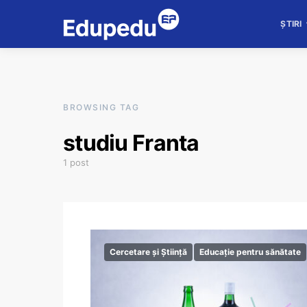
ȘTIRI
BROWSING TAG
studiu Franta
1 post
Cercetare și Știință
Educație pentru sănătate