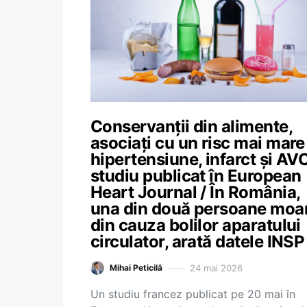
Conservanții din alimente,
asociați cu un risc mai mare
hipertensiune, infarct și AVC
studiu publicat în European
Heart Journal / În România,
una din două persoane moa
din cauza bolilor aparatului
circulator, arată datele INSP
24 mai 2026
Mihai Peticilă
Un studiu francez publicat pe 20 mai în