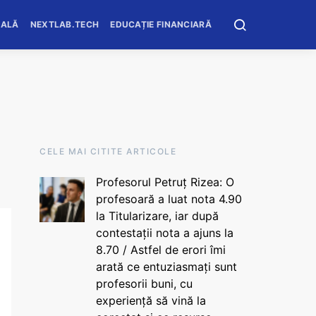
OALĂ
NEXTLAB.TECH
EDUCAȚIE FINANCIARĂ
CELE MAI CITITE ARTICOLE
Profesorul Petruț Rizea: O
profesoară a luat nota 4.90
la Titularizare, iar după
contestații nota a ajuns la
8.70 / Astfel de erori îmi
arată ce entuziasmați sunt
profesorii buni, cu
experiență să vină la