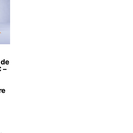
 de
 –
re