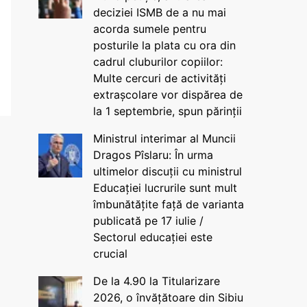
deciziei ISMB de a nu mai
acorda sumele pentru
posturile la plata cu ora din
cadrul cluburilor copiilor:
Multe cercuri de activități
extrașcolare vor dispărea de
la 1 septembrie, spun părinții
Ministrul interimar al Muncii
Dragos Pîslaru: În urma
ultimelor discuții cu ministrul
Educației lucrurile sunt mult
îmbunătățite față de varianta
publicată pe 17 iulie /
Sectorul educației este
crucial
De la 4.90 la Titularizare
2026, o învățătoare din Sibiu