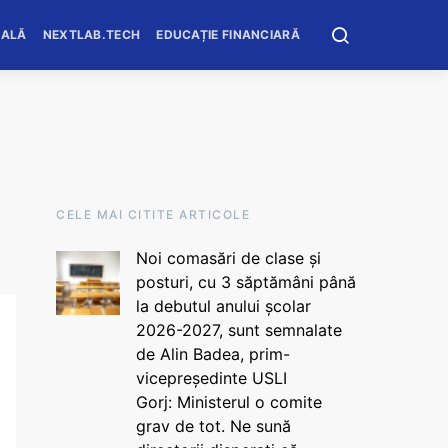
OALĂ
NEXTLAB.TECH
EDUCAȚIE FINANCIARĂ
CELE MAI CITITE ARTICOLE
Noi comasări de clase și
posturi, cu 3 săptămâni până
la debutul anului școlar
2026-2027, sunt semnalate
de Alin Badea, prim-
vicepreședinte USLI
Gorj: Ministerul o comite
grav de tot. Ne sună