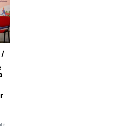
 /
e
a
or
nte