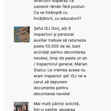
directorii disperați că
oamenii rămân fără posturi.
Ce se întâmplă cu
învățătorii, cu educatorii?
Șeful ISJ Gorj, alți 8
inspectori și personal
auxiliar trebuie să returneze
peste 55.000 de lei, bani
acordați pentru decontarea
navetei, timp de peste un an
/ Inspectorul general, Marian
Staicu: La vremea aceea nu
eram inspector șef. ISJ ne-a
cerut să depunem
documente pentru
decontarea navetei
Mai mulți părinți solicită,
într-o petiție, anularea