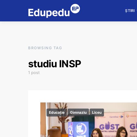
ȘTIRI
BROWSING TAG
studiu INSP
1 post
Educație
Gimnaziu
Liceu