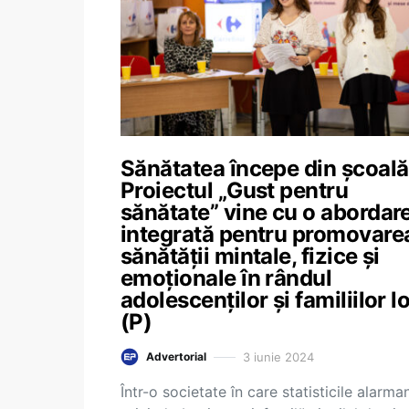
Sănătatea începe din școală
Proiectul „Gust pentru
sănătate” vine cu o abordar
integrată pentru promovare
sănătății mintale, fizice și
emoționale în rândul
adolescenților și familiilor l
(P)
3 iunie 2024
Advertorial
Într-o societate în care statisticile alarma