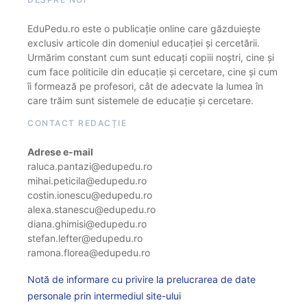
EduPedu.ro este o publicație online care găzduiește
exclusiv articole din domeniul educației și cercetării.
Urmărim constant cum sunt educați copiii noștri, cine și
cum face politicile din educație și cercetare, cine și cum
îi formează pe profesori, cât de adecvate la lumea în
care trăim sunt sistemele de educație și cercetare.
CONTACT REDACȚIE
Adrese e-mail
raluca.pantazi@edupedu.ro
mihai.peticila@edupedu.ro
costin.ionescu@edupedu.ro
alexa.stanescu@edupedu.ro
diana.ghimisi@edupedu.ro
stefan.lefter@edupedu.ro
ramona.florea@edupedu.ro
Notă de informare cu privire la prelucrarea de date
personale prin intermediul site-ului