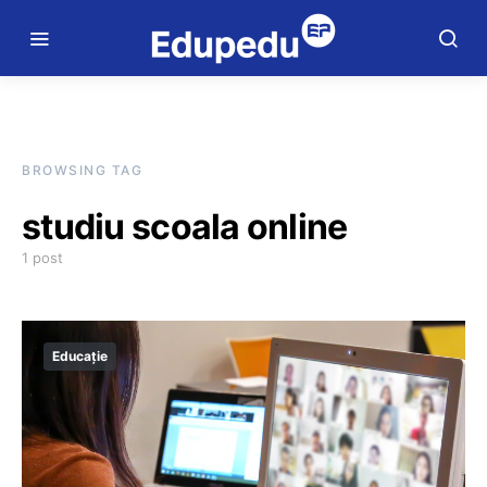
BROWSING TAG
studiu scoala online
1 post
Educație