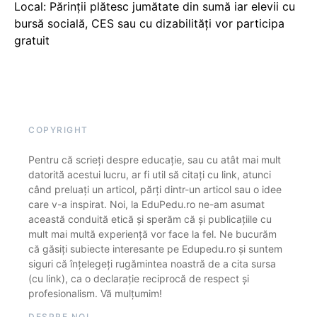
Local: Părinții plătesc jumătate din sumă iar elevii cu
bursă socială, CES sau cu dizabilităţi vor participa
gratuit
COPYRIGHT
Pentru că scrieți despre educație, sau cu atât mai mult
datorită acestui lucru, ar fi util să citați cu link, atunci
când preluați un articol, părți dintr-un articol sau o idee
care v-a inspirat. Noi, la EduPedu.ro ne-am asumat
această conduită etică și sperăm că și publicațiile cu
mult mai multă experiență vor face la fel. Ne bucurăm
că găsiți subiecte interesante pe Edupedu.ro și suntem
siguri că înțelegeți rugămintea noastră de a cita sursa
(cu link), ca o declarație reciprocă de respect și
profesionalism. Vă mulțumim!
DESPRE NOI