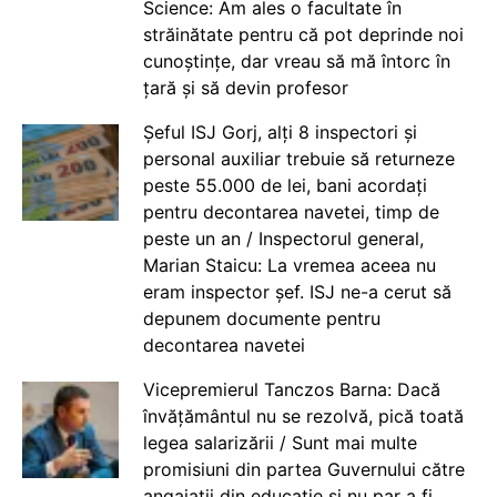
Science: Am ales o facultate în
străinătate pentru că pot deprinde noi
cunoștințe, dar vreau să mă întorc în
țară și să devin profesor
Șeful ISJ Gorj, alți 8 inspectori și
personal auxiliar trebuie să returneze
peste 55.000 de lei, bani acordați
pentru decontarea navetei, timp de
peste un an / Inspectorul general,
Marian Staicu: La vremea aceea nu
eram inspector șef. ISJ ne-a cerut să
depunem documente pentru
decontarea navetei
Vicepremierul Tanczos Barna: Dacă
învățământul nu se rezolvă, pică toată
legea salarizării / Sunt mai multe
promisiuni din partea Guvernului către
angajații din educație și nu par a fi