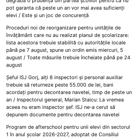
degrabă o prudență din partea școlilor pentru că nu
pot garanta că peste un an vor mai avea suficienți
elevi / Este și un joc de concurență
Proceduri noi de reorganizare pentru unitățile de
învățământ care nu au realizat planul de școlarizare:
lista acestora trebuie stabilită cu autoritățile locale
până pe 7 august, spune un ordin emis miercuri, 5
august / Toate măsurile trebuie încheiate până pe 24
august
Șeful ISJ Gorj, alți 8 inspectori și personal auxiliar
trebuie să returneze peste 55.000 de lei, bani
acordați pentru decontarea navetei, timp de peste un
an / Inspectorul general, Marian Staicu: La vremea
aceea nu eram inspector șef. ISJ ne-a cerut să
depunem documente pentru decontarea navetei
Program de afterschool pentru unii elevi din sectorul
1 în anul școlar 2026-2027, adoptat de Consiliul