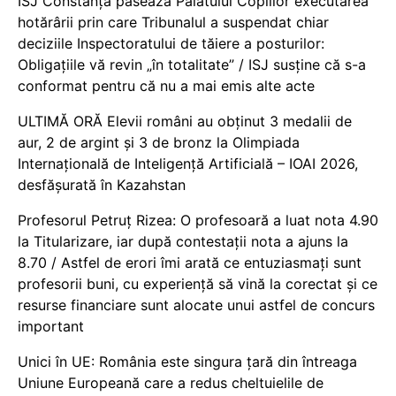
ISJ Constanța pasează Palatului Copiilor executarea
hotărârii prin care Tribunalul a suspendat chiar
deciziile Inspectoratului de tăiere a posturilor:
Obligațiile vă revin „în totalitate” / ISJ susține că s-a
conformat pentru că nu a mai emis alte acte
ULTIMĂ ORĂ Elevii români au obținut 3 medalii de
aur, 2 de argint și 3 de bronz la Olimpiada
Internațională de Inteligență Artificială – IOAI 2026,
desfășurată în Kazahstan
Profesorul Petruț Rizea: O profesoară a luat nota 4.90
la Titularizare, iar după contestații nota a ajuns la
8.70 / Astfel de erori îmi arată ce entuziasmați sunt
profesorii buni, cu experiență să vină la corectat și ce
resurse financiare sunt alocate unui astfel de concurs
important
Unici în UE: România este singura țară din întreaga
Uniune Europeană care a redus cheltuielile de