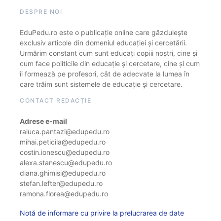
DESPRE NOI
EduPedu.ro este o publicație online care găzduiește
exclusiv articole din domeniul educației și cercetării.
Urmărim constant cum sunt educați copiii noștri, cine și
cum face politicile din educație și cercetare, cine și cum
îi formează pe profesori, cât de adecvate la lumea în
care trăim sunt sistemele de educație și cercetare.
CONTACT REDACȚIE
Adrese e-mail
raluca.pantazi@edupedu.ro
mihai.peticila@edupedu.ro
costin.ionescu@edupedu.ro
alexa.stanescu@edupedu.ro
diana.ghimisi@edupedu.ro
stefan.lefter@edupedu.ro
ramona.florea@edupedu.ro
Notă de informare cu privire la prelucrarea de date