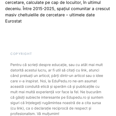
cercetare, calculate pe cap de locuitor, în ultimul
deceniu. Între 2015-2025, spațiul comunitar a crescut
masiv cheltuielile de cercetare – ultimele date
Eurostat
COPYRIGHT
Pentru că scrieți despre educație, sau cu atât mai mult
datorită acestui lucru, ar fi util să citați cu link, atunci
când preluați un articol, părți dintr-un articol sau o idee
care v-a inspirat. Noi, la EduPedu.ro ne-am asumat
această conduită etică și sperăm că și publicațiile cu
mult mai multă experiență vor face la fel. Ne bucurăm
că găsiți subiecte interesante pe Edupedu.ro și suntem
siguri că înțelegeți rugămintea noastră de a cita sursa
(cu link), ca o declarație reciprocă de respect și
profesionalism. Vă mulțumim!