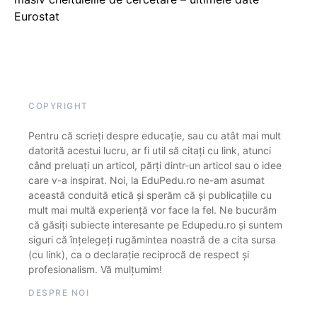
Eurostat
COPYRIGHT
Pentru că scrieți despre educație, sau cu atât mai mult
datorită acestui lucru, ar fi util să citați cu link, atunci
când preluați un articol, părți dintr-un articol sau o idee
care v-a inspirat. Noi, la EduPedu.ro ne-am asumat
această conduită etică și sperăm că și publicațiile cu
mult mai multă experiență vor face la fel. Ne bucurăm
că găsiți subiecte interesante pe Edupedu.ro și suntem
siguri că înțelegeți rugămintea noastră de a cita sursa
(cu link), ca o declarație reciprocă de respect și
profesionalism. Vă mulțumim!
DESPRE NOI