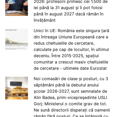
2026: profesorii primesc cei 1.500 de
lei până la 31 august și îi pot folosi
până în august 2027 dacă rămân în
învățământ
Unici în UE: România este singura țară
din întreaga Uniune Europeană care a
redus cheltuielile de cercetare,
calculate pe cap de locuitor, în ultimul
deceniu. Între 2015-2025, spațiul
comunitar a crescut masiv cheltuielile
de cercetare - ultimele date Eurostat
Noi comasări de clase și posturi, cu 3
săptămâni până la debutul anului
școlar 2026-2027, sunt semnalate de
Alin Badea, prim-vicepreședinte USLI
Gorj: Ministerul o comite grav de tot.
Ne sună directorii disperați că oamenii
rămân fără posturi. Ce se întâmplă cu