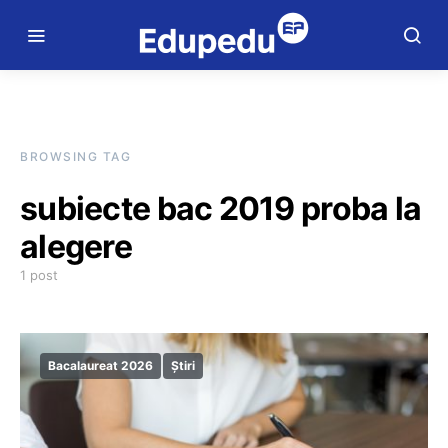
BROWSING TAG
subiecte bac 2019 proba la
alegere
1 post
Bacalaureat 2026
Știri