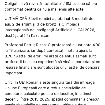
Obligațiile vă revin „în totalitate” / ISJ susține că s-a
conformat pentru că nu a mai emis alte acte
ULTIMĂ ORĂ Elevii români au obținut 3 medalii de
aur, 2 de argint și 3 de bronz la Olimpiada
Internațională de Inteligență Artificială – IOAI 2026,
desfășurată în Kazahstan
Profesorul Petruț Rizea: O profesoară a luat nota 4.90
la Titularizare, iar după contestații nota a ajuns la
8.70 / Astfel de erori îmi arată ce entuziasmați sunt
profesorii buni, cu experiență să vină la corectat și ce
resurse financiare sunt alocate unui astfel de concurs
important
Unici în UE: România este singura țară din întreaga
Uniune Europeană care a redus cheltuielile de
cercetare, calculate pe cap de locuitor, în ultimul
deceniu. Între 2015-2025, spațiul comunitar a crescut
masiv cheltuielile de cercetare – ultimele date