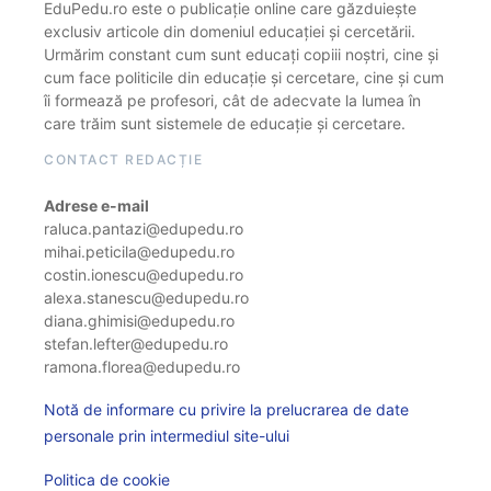
EduPedu.ro este o publicație online care găzduiește
exclusiv articole din domeniul educației și cercetării.
Urmărim constant cum sunt educați copiii noștri, cine și
cum face politicile din educație și cercetare, cine și cum
îi formează pe profesori, cât de adecvate la lumea în
care trăim sunt sistemele de educație și cercetare.
CONTACT REDACȚIE
Adrese e-mail
raluca.pantazi@edupedu.ro
mihai.peticila@edupedu.ro
costin.ionescu@edupedu.ro
alexa.stanescu@edupedu.ro
diana.ghimisi@edupedu.ro
stefan.lefter@edupedu.ro
ramona.florea@edupedu.ro
Notă de informare cu privire la prelucrarea de date
personale prin intermediul site-ului
Politica de cookie