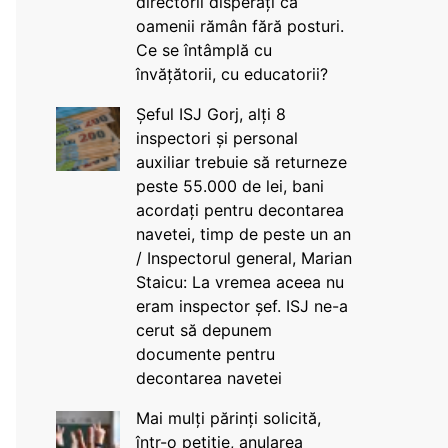
directorii disperați că
oamenii rămân fără posturi.
Ce se întâmplă cu
învățătorii, cu educatorii?
Șeful ISJ Gorj, alți 8
inspectori și personal
auxiliar trebuie să returneze
peste 55.000 de lei, bani
acordați pentru decontarea
navetei, timp de peste un an
/ Inspectorul general, Marian
Staicu: La vremea aceea nu
eram inspector șef. ISJ ne-a
cerut să depunem
documente pentru
decontarea navetei
Mai mulți părinți solicită,
într-o petiție, anularea