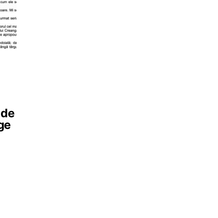
 de
ge