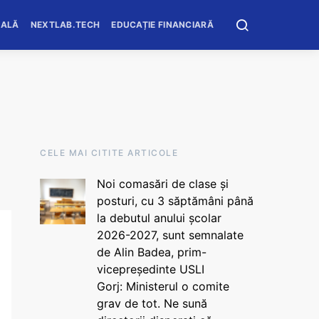
OALĂ
NEXTLAB.TECH
EDUCAȚIE FINANCIARĂ
CELE MAI CITITE ARTICOLE
Noi comasări de clase și
posturi, cu 3 săptămâni până
la debutul anului școlar
2026-2027, sunt semnalate
de Alin Badea, prim-
vicepreședinte USLI
Gorj: Ministerul o comite
grav de tot. Ne sună