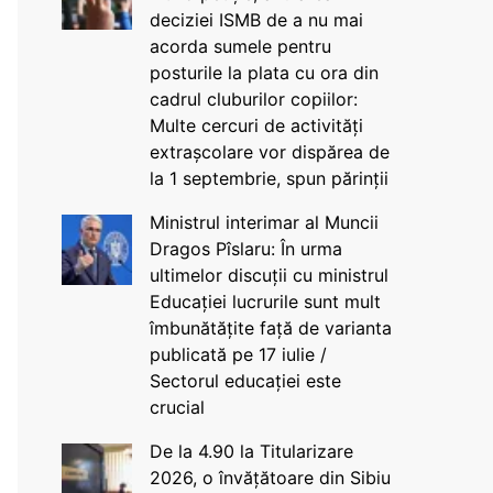
deciziei ISMB de a nu mai
acorda sumele pentru
posturile la plata cu ora din
cadrul cluburilor copiilor:
Multe cercuri de activități
extrașcolare vor dispărea de
la 1 septembrie, spun părinții
Ministrul interimar al Muncii
Dragos Pîslaru: În urma
ultimelor discuții cu ministrul
Educației lucrurile sunt mult
îmbunătățite față de varianta
publicată pe 17 iulie /
Sectorul educației este
crucial
De la 4.90 la Titularizare
2026, o învățătoare din Sibiu