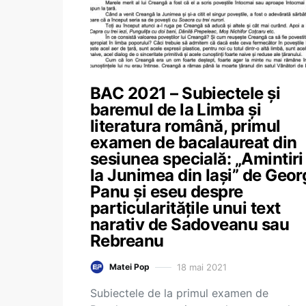
BAC 2021 – Subiectele și
baremul de la Limba și
literatura română, primul
examen de bacalaureat din
sesiunea specială: „Amintiri
la Junimea din Iași” de Geor
Panu și eseu despre
particularitățile unui text
narativ de Sadoveanu sau
Rebreanu
18 mai 2021
Matei Pop
Subiectele de la primul examen de