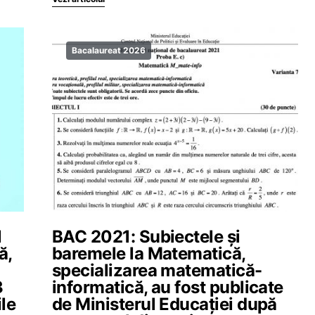
Bacalaureat 2026
l
BAC 2021: Subiectele și
ă,
baremele la Matematică,
specializarea matematică-
3
informatică, au fost publicate
ile
de Ministerul Educației după