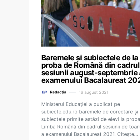
Baremele și subiectele de la
proba de Română din cadrul
sesiunii august-septembrie 
examenului Bacalaureat 20
16 august 2021
Redacția
Ministerul Educației a publicat pe
subiecte.edu.ro baremele de corectare și
subiectele primite astăzi de elevi la prob
Limba Română din cadrul sesiunii de toa
a examenului Bacalaureat 2021. Citește…