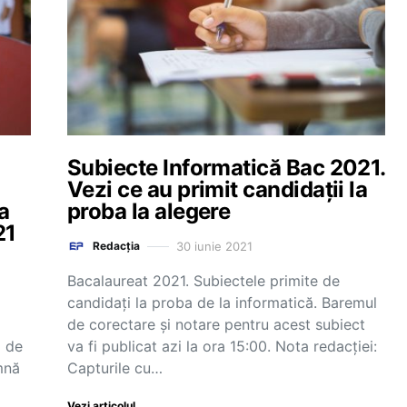
Subiecte Informatică Bac 2021.
Vezi ce au primit candidații la
a
proba la alegere
21
30 iunie 2021
Redacția
Bacalaureat 2021. Subiectele primite de
candidați la proba de la informatică. Baremul
de corectare și notare pentru acest subiect
a de
va fi publicat azi la ora 15:00. Nota redacției:
mnă
Capturile cu…
Vezi articolul