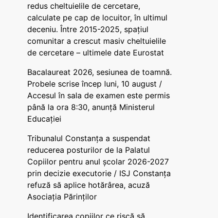
redus cheltuielile de cercetare,
calculate pe cap de locuitor, în ultimul
deceniu. Între 2015-2025, spațiul
comunitar a crescut masiv cheltuielile
de cercetare – ultimele date Eurostat
Bacalaureat 2026, sesiunea de toamnă.
Probele scrise încep luni, 10 august /
Accesul în sala de examen este permis
până la ora 8:30, anunță Ministerul
Educației
Tribunalul Constanța a suspendat
reducerea posturilor de la Palatul
Copiilor pentru anul școlar 2026-2027
prin decizie executorie / ISJ Constanța
refuză să aplice hotărârea, acuză
Asociația Părinților
Identificarea copiilor ce riscă să