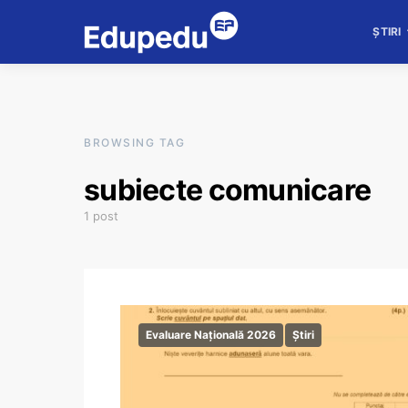
ȘTIRI
BROWSING TAG
subiecte comunicare
1 post
Evaluare Națională 2026
Știri