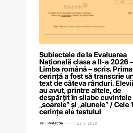
Subiectele de la Evaluarea
Națională clasa a II-a 2026 
Limba română – scris. Prima
cerință a fost să transcrie u
text de câteva rânduri. Elevi
au avut, printre altele, de
despărțit în silabe cuvintele
„soarele” și „alunele” / Cele 
cerințe ale testului
12 mai 2026
Redacția