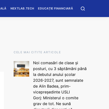
OALĂ
NEXTLAB.TECH
EDUCAȚIE FINANCIARĂ
CELE MAI CITITE ARTICOLE
Noi comasări de clase și
posturi, cu 3 săptămâni până
la debutul anului școlar
2026-2027, sunt semnalate
de Alin Badea, prim-
vicepreședinte USLI
Gorj: Ministerul o comite
grav de tot. Ne sună