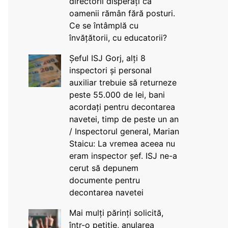
directorii disperați că
oamenii rămân fără posturi.
Ce se întâmplă cu
învățătorii, cu educatorii?
Șeful ISJ Gorj, alți 8
inspectori și personal
auxiliar trebuie să returneze
peste 55.000 de lei, bani
acordați pentru decontarea
navetei, timp de peste un an
/ Inspectorul general, Marian
Staicu: La vremea aceea nu
eram inspector șef. ISJ ne-a
cerut să depunem
documente pentru
decontarea navetei
Mai mulți părinți solicită,
într-o petiție, anularea