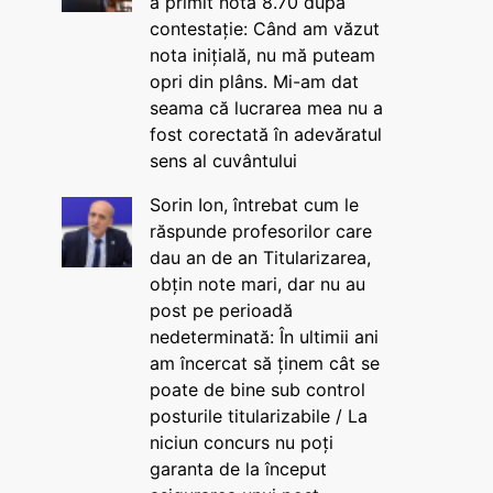
a primit nota 8.70 după
contestație: Când am văzut
nota inițială, nu mă puteam
opri din plâns. Mi-am dat
seama că lucrarea mea nu a
fost corectată în adevăratul
sens al cuvântului
Sorin Ion, întrebat cum le
răspunde profesorilor care
dau an de an Titularizarea,
obțin note mari, dar nu au
post pe perioadă
nedeterminată: În ultimii ani
am încercat să ținem cât se
poate de bine sub control
posturile titularizabile / La
niciun concurs nu poți
garanta de la început