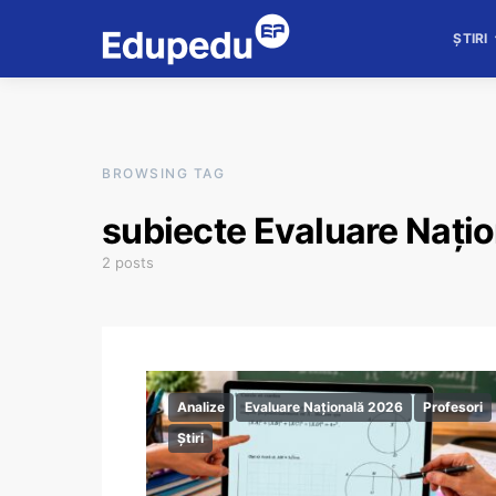
ȘTIRI
BROWSING TAG
subiecte Evaluare Nați
2 posts
Analize
Evaluare Națională 2026
Profesori
Știri