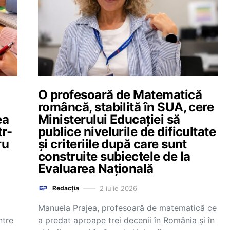
O profesoară de Matematică
româncă, stabilită în SUA, cere
ea
Ministerului Educației să
tr-
publice nivelurile de dificultate
ru
și criteriile după care sunt
construite subiectele de la
Evaluarea Națională
2 iulie 2026
Redacția
Manuela Prajea, profesoară de matematică ce
ntre
a predat aproape trei decenii în România și în