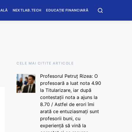
OALĂ
NEXTLAB.TECH
EDUCAȚIE FINANCIARĂ
CELE MAI CITITE ARTICOLE
Profesorul Petruț Rizea: O
profesoară a luat nota 4.90
la Titularizare, iar după
contestații nota a ajuns la
8.70 / Astfel de erori îmi
arată ce entuziasmați sunt
profesorii buni, cu
experiență să vină la