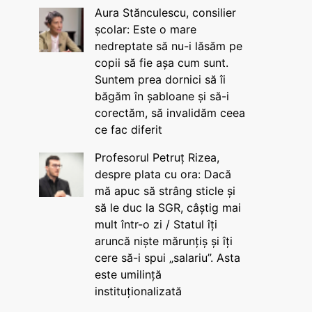
Aura Stănculescu, consilier
școlar: Este o mare
nedreptate să nu-i lăsăm pe
copii să fie așa cum sunt.
Suntem prea dornici să îi
băgăm în șabloane și să-i
corectăm, să invalidăm ceea
ce fac diferit
Profesorul Petruț Rizea,
despre plata cu ora: Dacă
mă apuc să strâng sticle și
să le duc la SGR, câștig mai
mult într-o zi / Statul îți
aruncă niște mărunțiș și îți
cere să-i spui „salariu”. Asta
este umilință
instituționalizată