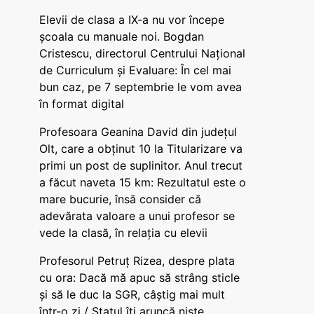
Elevii de clasa a IX-a nu vor începe
școala cu manuale noi. Bogdan
Cristescu, directorul Centrului Național
de Curriculum și Evaluare: În cel mai
bun caz, pe 7 septembrie le vom avea
în format digital
Profesoara Geanina David din județul
Olt, care a obținut 10 la Titularizare va
primi un post de suplinitor. Anul trecut
a făcut naveta 15 km: Rezultatul este o
mare bucurie, însă consider că
adevărata valoare a unui profesor se
vede la clasă, în relația cu elevii
Profesorul Petruț Rizea, despre plata
cu ora: Dacă mă apuc să strâng sticle
și să le duc la SGR, câștig mai mult
într-o zi / Statul îți aruncă niște