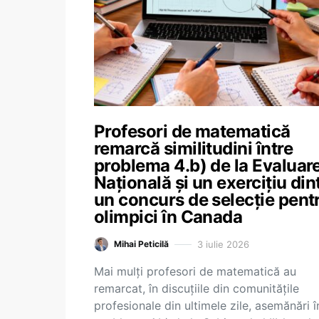
Profesori de matematică
remarcă similitudini între
problema 4.b) de la Evaluar
Națională și un exercițiu din
un concurs de selecție pent
olimpici în Canada
3 iulie 2026
Mihai Peticilă
Mai mulți profesori de matematică au
remarcat, în discuțiile din comunitățile
profesionale din ultimele zile, asemănări î