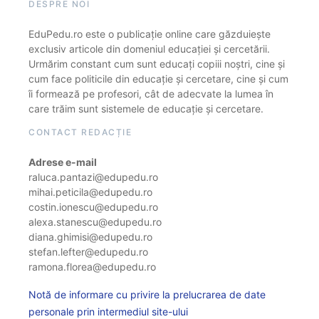
DESPRE NOI
EduPedu.ro este o publicație online care găzduiește
exclusiv articole din domeniul educației și cercetării.
Urmărim constant cum sunt educați copiii noștri, cine și
cum face politicile din educație și cercetare, cine și cum
îi formează pe profesori, cât de adecvate la lumea în
care trăim sunt sistemele de educație și cercetare.
CONTACT REDACȚIE
Adrese e-mail
raluca.pantazi@edupedu.ro
mihai.peticila@edupedu.ro
costin.ionescu@edupedu.ro
alexa.stanescu@edupedu.ro
diana.ghimisi@edupedu.ro
stefan.lefter@edupedu.ro
ramona.florea@edupedu.ro
Notă de informare cu privire la prelucrarea de date
personale prin intermediul site-ului