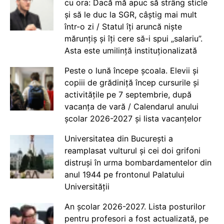
cu ora: Dacă mă apuc să strâng sticle
și să le duc la SGR, câștig mai mult
într-o zi / Statul îți aruncă niște
mărunțiș și îți cere să-i spui „salariu”.
Asta este umilință instituționalizată
Peste o lună începe școala. Elevii și
copiii de grădiniță încep cursurile și
activitățile pe 7 septembrie, după
vacanța de vară / Calendarul anului
școlar 2026-2027 și lista vacanțelor
Universitatea din București a
reamplasat vulturul și cei doi grifoni
distruși în urma bombardamentelor din
anul 1944 pe frontonul Palatului
Universității
An școlar 2026-2027. Lista posturilor
pentru profesori a fost actualizată, pe