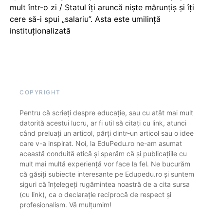
mult într-o zi / Statul îți aruncă niște mărunțiș și îți
cere să-i spui „salariu”. Asta este umilință
instituționalizată
COPYRIGHT
Pentru că scrieți despre educație, sau cu atât mai mult
datorită acestui lucru, ar fi util să citați cu link, atunci
când preluați un articol, părți dintr-un articol sau o idee
care v-a inspirat. Noi, la EduPedu.ro ne-am asumat
această conduită etică și sperăm că și publicațiile cu
mult mai multă experiență vor face la fel. Ne bucurăm
că găsiți subiecte interesante pe Edupedu.ro și suntem
siguri că înțelegeți rugămintea noastră de a cita sursa
(cu link), ca o declarație reciprocă de respect și
profesionalism. Vă mulțumim!