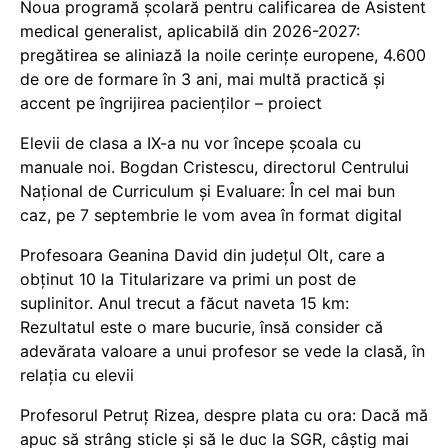
Noua programă școlară pentru calificarea de Asistent
medical generalist, aplicabilă din 2026-2027:
pregătirea se aliniază la noile cerințe europene, 4.600
de ore de formare în 3 ani, mai multă practică și
accent pe îngrijirea pacienților – proiect
Elevii de clasa a IX-a nu vor începe școala cu
manuale noi. Bogdan Cristescu, directorul Centrului
Național de Curriculum și Evaluare: În cel mai bun
caz, pe 7 septembrie le vom avea în format digital
Profesoara Geanina David din județul Olt, care a
obținut 10 la Titularizare va primi un post de
suplinitor. Anul trecut a făcut naveta 15 km:
Rezultatul este o mare bucurie, însă consider că
adevărata valoare a unui profesor se vede la clasă, în
relația cu elevii
Profesorul Petruț Rizea, despre plata cu ora: Dacă mă
apuc să strâng sticle și să le duc la SGR, câștig mai