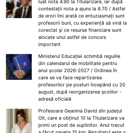
luat nota 4.90 la Titularizare, iar după
contestații nota a ajuns la 8.70 / Astfel
de erori îmi arată ce entuziasmați sunt
profesorii buni, cu experiență să vină la
corectat și ce resurse financiare sunt
alocate unui astfel de concurs
important
Ministerul Educației schimbă regulile
din calendarul de mobilitate pentru
anul școlar 2026-2027 / Ordinea în
care se va face repartizarea
profesorilor pe posturi începând cu 20
august, după reorganizarea școlilor -
adresă oficială
Profesoara Geanina David din județul
Olt, care a obținut 10 la Titularizare va
primi un post de suplinitor. Anul trecut
a făcut naveta 15 km: Rezultatul este o