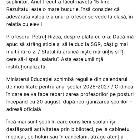
suplinitor. Anul trecut a făcut naveta 15 km:
Rezultatul este o mare bucurie, însă consider că
adevărata valoare a unui profesor se vede la clasă, în
relația cu elevii
Profesorul Petruț Rizea, despre plata cu ora: Dacă mă
apuc să strâng sticle și să le duc la SGR, câștig mai
mult într-o zi / Statul îți aruncă niște mărunțiș și îți
cere să-i spui „salariu”. Asta este umilință
instituționalizată
Ministerul Educației schimbă regulile din calendarul
de mobilitate pentru anul școlar 2026-2027 / Ordinea
în care se va face repartizarea profesorilor pe posturi
începând cu 20 august, după reorganizarea școlilor –
adresă oficială
Încă mai sunt școli în care consilierii școlari își
desfășoară activitatea prin biblioteci, pe la cabinetul
medical, pe holuri sau în cancelarii, atrage atenția