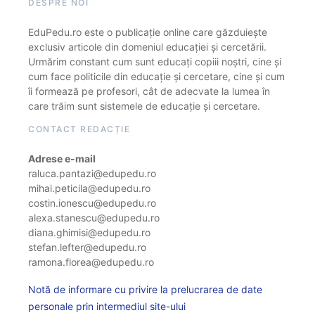
DESPRE NOI
EduPedu.ro este o publicație online care găzduiește
exclusiv articole din domeniul educației și cercetării.
Urmărim constant cum sunt educați copiii noștri, cine și
cum face politicile din educație și cercetare, cine și cum
îi formează pe profesori, cât de adecvate la lumea în
care trăim sunt sistemele de educație și cercetare.
CONTACT REDACȚIE
Adrese e-mail
raluca.pantazi@edupedu.ro
mihai.peticila@edupedu.ro
costin.ionescu@edupedu.ro
alexa.stanescu@edupedu.ro
diana.ghimisi@edupedu.ro
stefan.lefter@edupedu.ro
ramona.florea@edupedu.ro
Notă de informare cu privire la prelucrarea de date
personale prin intermediul site-ului