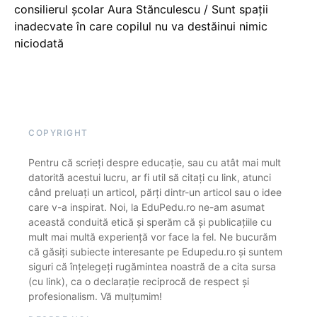
consilierul școlar Aura Stănculescu / Sunt spații
inadecvate în care copilul nu va destăinui nimic
niciodată
COPYRIGHT
Pentru că scrieți despre educație, sau cu atât mai mult
datorită acestui lucru, ar fi util să citați cu link, atunci
când preluați un articol, părți dintr-un articol sau o idee
care v-a inspirat. Noi, la EduPedu.ro ne-am asumat
această conduită etică și sperăm că și publicațiile cu
mult mai multă experiență vor face la fel. Ne bucurăm
că găsiți subiecte interesante pe Edupedu.ro și suntem
siguri că înțelegeți rugămintea noastră de a cita sursa
(cu link), ca o declarație reciprocă de respect și
profesionalism. Vă mulțumim!