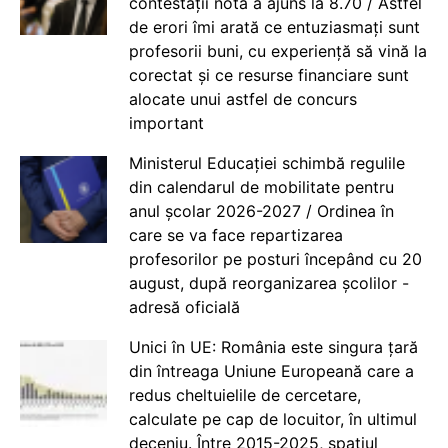
contestații nota a ajuns la 8.70 / Astfel
de erori îmi arată ce entuziasmați sunt
profesorii buni, cu experiență să vină la
corectat și ce resurse financiare sunt
alocate unui astfel de concurs
important
Ministerul Educației schimbă regulile
din calendarul de mobilitate pentru
anul școlar 2026-2027 / Ordinea în
care se va face repartizarea
profesorilor pe posturi începând cu 20
august, după reorganizarea școlilor -
adresă oficială
Unici în UE: România este singura țară
din întreaga Uniune Europeană care a
redus cheltuielile de cercetare,
calculate pe cap de locuitor, în ultimul
deceniu. Între 2015-2025, spațiul