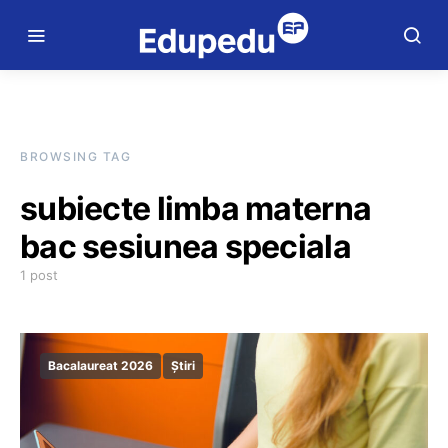
BROWSING TAG
subiecte limba materna
bac sesiunea speciala
1 post
Bacalaureat 2026
Știri