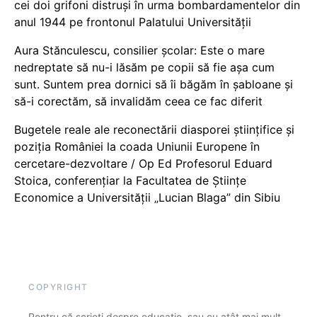
cei doi grifoni distruși în urma bombardamentelor din
anul 1944 pe frontonul Palatului Universității
Aura Stănculescu, consilier școlar: Este o mare
nedreptate să nu-i lăsăm pe copii să fie așa cum
sunt. Suntem prea dornici să îi băgăm în șabloane și
să-i corectăm, să invalidăm ceea ce fac diferit
Bugetele reale ale reconectării diasporei științifice și
poziția României la coada Uniunii Europene în
cercetare-dezvoltare / Op Ed Profesorul Eduard
Stoica, conferențiar la Facultatea de Științe
Economice a Universității „Lucian Blaga” din Sibiu
COPYRIGHT
Pentru că scrieți despre educație, sau cu atât mai mult