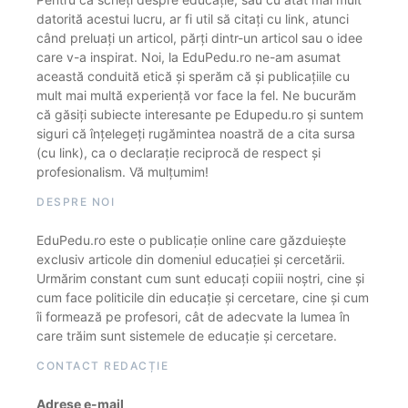
datorită acestui lucru, ar fi util să citați cu link, atunci
când preluați un articol, părți dintr-un articol sau o idee
care v-a inspirat. Noi, la EduPedu.ro ne-am asumat
această conduită etică și sperăm că și publicațiile cu
mult mai multă experiență vor face la fel. Ne bucurăm
că găsiți subiecte interesante pe Edupedu.ro și suntem
siguri că înțelegeți rugămintea noastră de a cita sursa
(cu link), ca o declarație reciprocă de respect și
profesionalism. Vă mulțumim!
DESPRE NOI
EduPedu.ro este o publicație online care găzduiește
exclusiv articole din domeniul educației și cercetării.
Urmărim constant cum sunt educați copiii noștri, cine și
cum face politicile din educație și cercetare, cine și cum
îi formează pe profesori, cât de adecvate la lumea în
care trăim sunt sistemele de educație și cercetare.
CONTACT REDACȚIE
Adrese e-mail