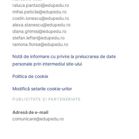
raluca.pantazi@edupedu.ro
mihai.peticila@edupedu.ro
costin.ionescu@edupedu.ro
alexa.stanescu@edupedu.ro
diana.ghimisi@edupedu.ro
stefan.lefter@edupedu.ro
ramona.florea@edupedu.ro
Notă de informare cu privire la prelucrarea de date
personale prin intermediul site-ului
Politica de cookie
Modifică setarile cookie-urilor
PUBLICITATE ȘI PARTENERIATE
Adresă de e-mail
comunicare@edupedu.ro