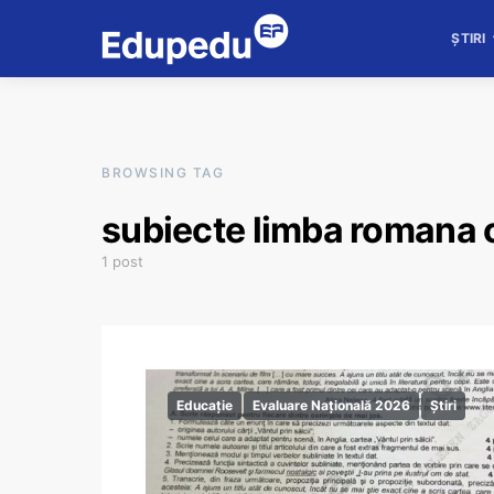
ȘTIRI
BROWSING TAG
subiecte limba romana 
1 post
Educație
Evaluare Națională 2026
Știri