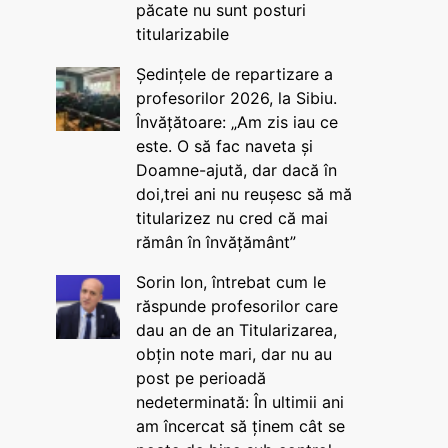
păcate nu sunt posturi
titularizabile
Ședințele de repartizare a
profesorilor 2026, la Sibiu.
Învățătoare: „Am zis iau ce
este. O să fac naveta și
Doamne-ajută, dar dacă în
doi,trei ani nu reușesc să mă
titularizez nu cred că mai
rămân în învățământ”
Sorin Ion, întrebat cum le
răspunde profesorilor care
dau an de an Titularizarea,
obțin note mari, dar nu au
post pe perioadă
nedeterminată: În ultimii ani
am încercat să ținem cât se