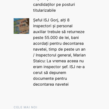
candidaților pe posturi
titularizabile
Șeful ISJ Gorj, alți 8
inspectori și personal
auxiliar trebuie să returneze
peste 55.000 de lei, bani
acordați pentru decontarea
navetei, timp de peste un an
/ Inspectorul general, Marian
Staicu: La vremea aceea nu
eram inspector șef. ISJ ne-a
cerut să depunem
documente pentru
decontarea navetei
CELE MAI NOI