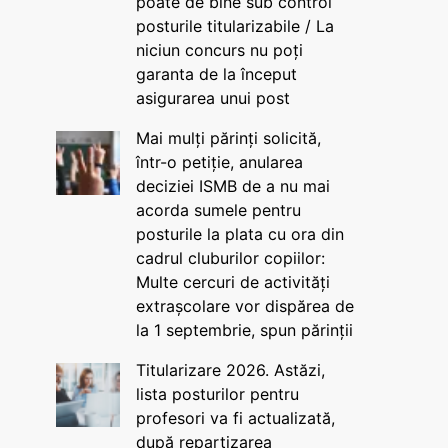
poate de bine sub control
posturile titularizabile / La
niciun concurs nu poți
garanta de la început
asigurarea unui post
Mai mulți părinți solicită,
într-o petiție, anularea
deciziei ISMB de a nu mai
acorda sumele pentru
posturile la plata cu ora din
cadrul cluburilor copiilor:
Multe cercuri de activități
extrașcolare vor dispărea de
la 1 septembrie, spun părinții
Titularizare 2026. Astăzi,
lista posturilor pentru
profesori va fi actualizată,
după repartizarea