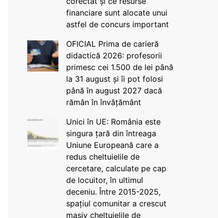
corectat și ce resurse
financiare sunt alocate unui
astfel de concurs important
OFICIAL Prima de carieră
didactică 2026: profesorii
primesc cei 1.500 de lei până
la 31 august și îi pot folosi
până în august 2027 dacă
rămân în învățământ
Unici în UE: România este
singura țară din întreaga
Uniune Europeană care a
redus cheltuielile de
cercetare, calculate pe cap
de locuitor, în ultimul
deceniu. Între 2015-2025,
spațiul comunitar a crescut
masiv cheltuielile de