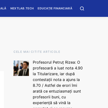
OALĂ
NEXTLAB.TECH
EDUCAȚIE FINANCIARĂ
CELE MAI CITITE ARTICOLE
Profesorul Petruț Rizea: O
profesoară a luat nota 4.90
la Titularizare, iar după
contestații nota a ajuns la
8.70 / Astfel de erori îmi
arată ce entuziasmați sunt
profesorii buni, cu
experiență să vină la