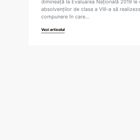
dimineață la Evaluarea Națională 2019 le 
absolvenților de clasa a VIII-a să realizez
compunere în care…
Vezi articolul