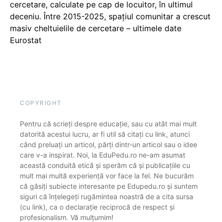
cercetare, calculate pe cap de locuitor, în ultimul
deceniu. Între 2015-2025, spațiul comunitar a crescut
masiv cheltuielile de cercetare – ultimele date
Eurostat
COPYRIGHT
Pentru că scrieți despre educație, sau cu atât mai mult
datorită acestui lucru, ar fi util să citați cu link, atunci
când preluați un articol, părți dintr-un articol sau o idee
care v-a inspirat. Noi, la EduPedu.ro ne-am asumat
această conduită etică și sperăm că și publicațiile cu
mult mai multă experiență vor face la fel. Ne bucurăm
că găsiți subiecte interesante pe Edupedu.ro și suntem
siguri că înțelegeți rugămintea noastră de a cita sursa
(cu link), ca o declarație reciprocă de respect și
profesionalism. Vă mulțumim!