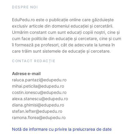
DESPRE NOI
EduPedu.ro este o publicație online care găzduiește
exclusiv articole din domeniul educației și cercetării.
Urmărim constant cum sunt educați copiii noștri, cine și
cum face politicile din educație și cercetare, cine și cum
îi formează pe profesori, cât de adecvate la lumea în
care trăim sunt sistemele de educație și cercetare.
CONTACT REDACȚIE
Adrese e-mail
raluca.pantazi@edupedu.ro
mihai.peticila@edupedu.ro
costin.ionescu@edupedu.ro
alexa.stanescu@edupedu.ro
diana.ghimisi@edupedu.ro
stefan.lefter@edupedu.ro
ramona.florea@edupedu.ro
Notă de informare cu privire la prelucrarea de date