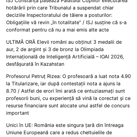
ISJ Constanța pasează Palatului Copiilor executarea
hotărârii prin care Tribunalul a suspendat chiar
deciziile Inspectoratului de tăiere a posturilor:
Obligațiile vă revin „în totalitate” / ISJ susține că s-a
conformat pentru că nu a mai emis alte acte
ULTIMĂ ORĂ Elevii români au obținut 3 medalii de
aur, 2 de argint și 3 de bronz la Olimpiada
Internațională de Inteligență Artificială – IOAI 2026,
desfășurată în Kazahstan
Profesorul Petruț Rizea: O profesoară a luat nota 4.90
la Titularizare, iar după contestații nota a ajuns la
8.70 / Astfel de erori îmi arată ce entuziasmați sunt
profesorii buni, cu experiență să vină la corectat și ce
resurse financiare sunt alocate unui astfel de concurs
important
Unici în UE: România este singura țară din întreaga
Uniune Europeană care a redus cheltuielile de